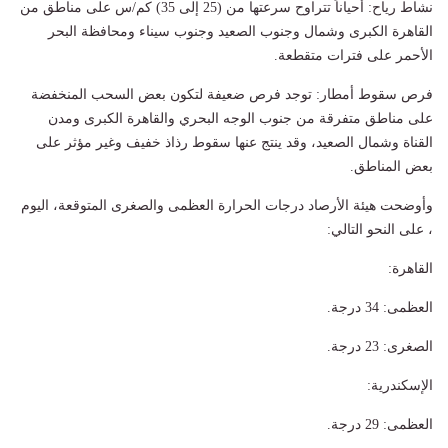
​نشاط رياح: أحياناً تتراوح سرعتها من (25 إلى 35) كم/س على مناطق من
القاهرة الكبرى وشمال وجنوب الصعيد وجنوب سيناء ومحافظة البحر
الأحمر على فترات متقطعة.
​فرص سقوط أمطار: توجد فرص ضعيفة لتكون بعض السحب المنخفضة
على مناطق متفرقة من جنوب الوجه البحري والقاهرة الكبرى ومدن
القناة وشمال الصعيد، وقد ينتج عنها سقوط رذاذ خفيف وغير مؤثر على
بعض المناطق.
وأوضحت هيئة الأرصاد درجات الحرارة العظمى والصغرى المتوقعة، اليوم
، على النحو التالي:
القاهرة:
العظمى: 34 درجة.
الصغرى: 23 درجة.
​الإسكندرية:
العظمى: 29 درجة.