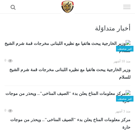
إذهب
الى
المحتوى
أخبار متداوَلة
الرئيسية
غير مصنف
0
منذ 10 أشهر
وزير الخارجية يبحث هاتفيا مع نظيره اللبنانى مخرجات قمة شرم الشيخ
للسلام
غير مصنف
0
منذ 3 أشهر
مركز معلومات المناخ يعلن بدء "الصيف المناخى".. ويحذر من موجات
حارة