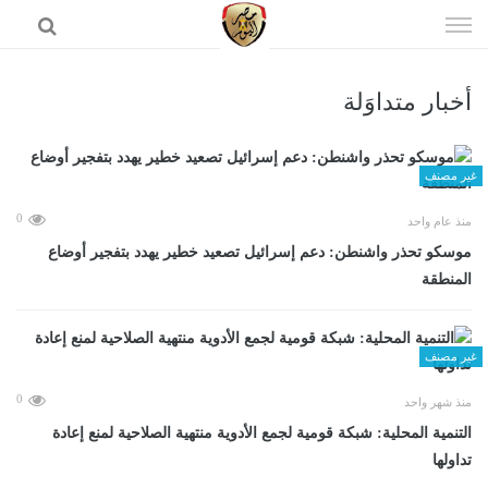
إذهب
الى
المحتوى
أخبار متداوَلة
الرئيسية
غير مصنف
0
منذ عام واحد
موسكو تحذر واشنطن: دعم إسرائيل تصعيد خطير يهدد بتفجير أوضاع
المنطقة
غير مصنف
0
منذ شهر واحد
التنمية المحلية: شبكة قومية لجمع الأدوية منتهية الصلاحية لمنع إعادة
تداولها