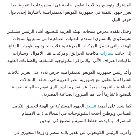
المشترك وتوسيع مجالات التعاون، خاصة في المشروعات التنموية، بما
يعزز جهود التنمية في جمهورية الكونغو الديمقراطية باعتبارها إحدى دول
حوض النيل.
وخلال تفقده معرض منتجات الهيئة العربية للتصنيع، أشاد الرئيس فيليكس
تشيسكيدي بالمستوى المتقدم للتقنيات الصناعية التي تتمتع بها منتجات
الهيئة، والتي تشمل المركبات المدرعة وناقلات الجنود ومنظومات الدفاع،
إلى جانب
سيارات
مكافحة الحرائق، ومركبات نقل الأموال، وسيارات
ماكينات الصراف الآلي، والمراكز التكنولوجية المتنقلة، والصناعات الطبية.
وأكد رئيس جمهورية الكونغو الديمقراطية حرص بلاده على تعزيز علاقات
الشراكة والتعاون مع جمهورية مصر العربية في مختلف المجالات
الصناعية والتنموية، معربًا عن تقديره للدور الذي تقوم به الهيئة العربية
للتصنيع باعتبارها أحد أهم الصروح الصناعية المصرية.
كما شدد على أهمية
تنسيق
الجهود المشتركة مع الهيئة لتحقيق التكامل
الصناعي وتوطين أحدث التكنولوجيات في المجالات ذات الاهتمام
المشترك، بما يدعم خطط التنمية والتصنيع في البلدين.
وأعرب الرئيس الكونغولي عن تقدير بلاده لمصر ودورها المحوري في