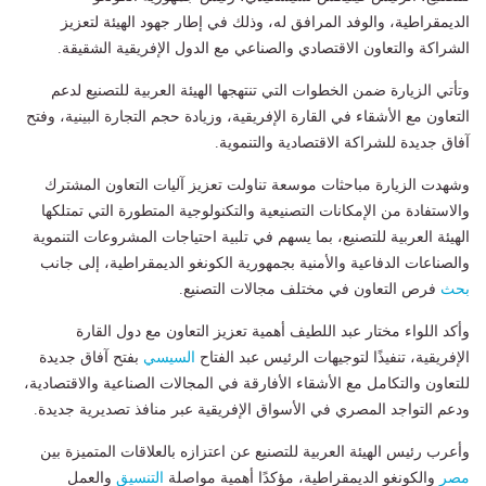
الديمقراطية، والوفد المرافق له، وذلك في إطار جهود الهيئة لتعزيز
الشراكة والتعاون الاقتصادي والصناعي مع الدول الإفريقية الشقيقة.
وتأتي الزيارة ضمن الخطوات التي تنتهجها الهيئة العربية للتصنيع لدعم
التعاون مع الأشقاء في القارة الإفريقية، وزيادة حجم التجارة البينية، وفتح
آفاق جديدة للشراكة الاقتصادية والتنموية.
وشهدت الزيارة مباحثات موسعة تناولت تعزيز آليات التعاون المشترك
والاستفادة من الإمكانات التصنيعية والتكنولوجية المتطورة التي تمتلكها
الهيئة العربية للتصنيع، بما يسهم في تلبية احتياجات المشروعات التنموية
والصناعات الدفاعية والأمنية بجمهورية الكونغو الديمقراطية، إلى جانب
بحث
فرص التعاون في مختلف مجالات التصنيع.
وأكد اللواء مختار عبد اللطيف أهمية تعزيز التعاون مع دول القارة
الإفريقية، تنفيذًا لتوجيهات الرئيس عبد الفتاح
السيسي
بفتح آفاق جديدة
للتعاون والتكامل مع الأشقاء الأفارقة في المجالات الصناعية والاقتصادية،
ودعم التواجد المصري في الأسواق الإفريقية عبر منافذ تصديرية جديدة.
وأعرب رئيس الهيئة العربية للتصنيع عن اعتزازه بالعلاقات المتميزة بين
مصر
والكونغو الديمقراطية، مؤكدًا أهمية مواصلة
التنسيق
والعمل