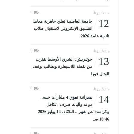
0
منذ 13 يومًا
12
جامعة العاصمة تعلن جاهزية معامل
التنسيق الإلكتروني لاستقبال طلاب
ثانوية عامة 2026
0
منذ 15 يومًا
13
جوتيريش: الشرق الأوسط يقترب
من نقطة اللاسيطرة ويطالب بوقف
القتال فورا
0
منذ 15 يومًا
14
بميزانية تفوق 4 مليارات جنيه..
موعد وآليات صرف «تكافل
وكرامة» عن شهر... الثلاثاء، 14 يوليو 2026
10:46 صـ
0