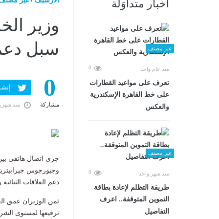
الارشيف
/
غير مصنف
أخبار متداوَلة
وزير الخ
سبل دعم ا
غير مصنف
0
منذ عام واحد
0
تعرف على مواعيد القطارات
إنشر ف
على خط القاهرة الإسكندرية
مشاركة
منذ شهري
والعكس
غير مصنف
جرى اتصال هاتفى بين
وجيورجوس جيرابيتريت
0
منذ شهر واحد
دعم العلاقات الثنائية
طريقة التظلم لإعادة بطاقة
التموين المتوقفة.. اعرف
ثمن الوزيران عمق العل
التفاصيل
ترفيعها لمستوى الشراك