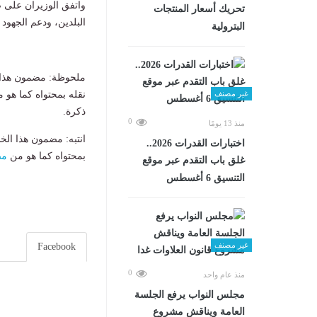
واتفق الوزيران على
تحريك أسعار المنتجات
البلدين، ودعم الجهود
البترولية
ملحوظة: مضمون هذا ا
غير مصنف
نقله بمحتواه كما هو 
ذكرة.
0
منذ 13 يومًا
انتبه: مضمون هذا الخ
اختبارات القدرات 2026..
بمحتواه كما هو من
مص
غلق باب التقدم عبر موقع
التنسيق 6 أغسطس
غير مصنف
Facebook
0
منذ عام واحد
مجلس النواب يرفع الجلسة
العامة ويناقش مشروع