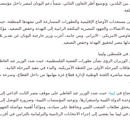
بين البلدين، وتوسيع أطر التعاون الثنائي، مثمناً دعم اليونان لمصر داخل مؤسس
لفة.
لى مستجدات الأوضاع الإقليمية والتطورات المتسارعة التي تشهدها المنطقة، حي
 الاتصالات والجهود المصرية المكثفة الرامية إلى التهدئة وخفض التصعيد، مؤكدا
اوضي الامريكى - الايرانى. ومن جانبه، أعرب وزير خارجية اليونان عن تقدير بلا
بذلها مصر لتحقيق التهدئة وخفض التصعيد.
 في فلسطين وليبيا
 الوزيران الرؤى بشأن تطورات القضية الفلسطينية، حيث شدد الوزير عبد العاط
اقات المرحلة الأولى من الخطة الأمريكية، والبدء في تنفيذ المرحلة الثانية،
ية مباشرة اللجنة الوطنية لإدارة قطاع غزة مهامها من داخل القطاع، وسرعة 
أوضاع فى
ليبيا
، حيث شدد الوزير عبد العاطي على موقف مصر الثابت الداعي إلى
ة الدولة الليبية واستقرارها، وتوحيد المؤسسات الليبية، وضرورة التوصل إلى
حقق تطلعات الشعب الليبي ويحافظ على سيادته، ومؤكداً أهمية مواصلة الجهود
ي ليبيا بما يفضي إلى إجراء الانتخابات الرئاسية والبرلمانية بالتزامن في أقرب