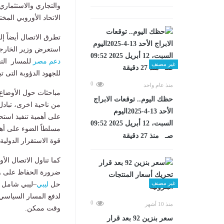
والتجاري والاستثماري 
الاتحاد الأوروبي المخت
تطرق الاتصال أيضاً إ
استعرض وزير الخارجية
دعم مصر
للمسار التف
غير مصنف
للجهود الدؤوبة التى ت
0
منذ عام واحد
مباحثات حول الأوضاع
حظك اليوم.. توقعات الابراج
من ناحية اخرى، تبادل
الأحد 13-4-2025اليوم
على أهمية تنفيذ استحق
السبت، 12 أبريل 2025 09:52
مسلطاً الضوء على أهم
صـ منذ 27 دقيقة
قوة الاستقرار الدولية.
كما تناول الاتصال ال
ضرورة الحفاظ على وحد
غير مصنف
حل
ليبي
–ليبي شامل ي
لدفع المسار السياسي ف
0
منذ 10 أشهر
وقت ممكن.
سعر بنزين 92 بعد قرار