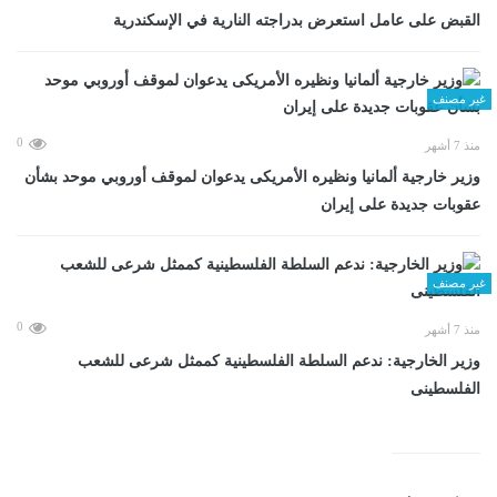
القبض على عامل استعرض بدراجته النارية في الإسكندرية
غير مصنف
0
منذ 7 أشهر
وزير خارجية ألمانيا ونظيره الأمريكى يدعوان لموقف أوروبي موحد بشأن
عقوبات جديدة على إيران
غير مصنف
0
منذ 7 أشهر
وزير الخارجية: ندعم السلطة الفلسطينية كممثل شرعى للشعب
الفلسطينى