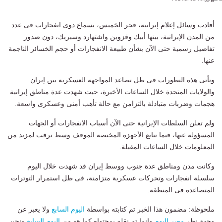
أفادت وسائل إعلام إيرانية، فجر الخميس، بسماع دوى انفجارات فى عدد
من المدن الإيرانية، بينها أبيك وقزوين واشتهارد وسيريك، دون صدور
تفاصيل رسمية حتى الآن بشأن طبيعة الانفجارات أو حجم الخسائر الناجمة
عنها.
وتأتى هذه التطورات فى ظل تصاعد المواجهة العسكرية بين إيران
والولايات المتحدة خلال الساعات الأخيرة، حيث شهدت عدة مناطق إيرانية
هجمات وضربات متبادلة بالتزامن مع حالة تأهب أمنى وعسكرى واسعة.
ولم تعلن السلطات الإيرانية حتى الآن أسباب الانفجارات أو الجهات
المسؤولة عنها، فيما تتابع الأجهزة المختصة الموقف وسط ترقب لمزيد من
المعلومات خلال الساعات المقبلة.
وكانت مدن ومناطق عدة جنوب ووسط إيران قد شهدت خلال اليوم
سلسلة انفجارات وتحركات عسكرية متزامنة، فى ظل استمرار التوترات
المتصاعدة فى المنطقة.
ملحوظة: مضمون هذا الخبر تم كتابته بواسطة
اليوم السابع
ولا يعبر عن
وجهة نظر
مصر اليوم
وانما تم نقله بمحتواه كما هو من
اليوم السابع
ونحن