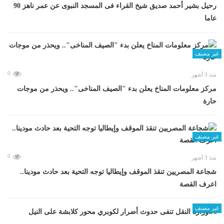
رحيل بشير أحمد صديق شيخ القراء فى المسجد النبوى عن عمر ناهز 90
عاما
غير مصنف
0
منذ 3 أشهر
مركز معلومات المناخ يعلن بدء "الصيف المناخى".. ويحذر من موجات
حارة
غير مصنف
0
منذ 3 أشهر
شجاعة المصريين تنقذ الموقف وإيطاليا توجه التحية بعد حادث مودينا..
اعرف القصة
غير مصنف