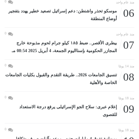
0
منذ عام واحد
06
موسكو تحذر واشنطن: دعم إسرائيل تصعيد خطير يهدد بتفجير
أوضاع المنطقة
0
منذ عام واحد
07
بيطرى الأقصر.. ضبط ١٨٥ كيلو جرام لحوم مذبوحة خارج
المجازر الحكومية بإسنااليوم الجمعة، 4 أبريل 2025 08:54 مـ
0
منذ 14 يومًا
08
تنسيق الجامعات 2026.. طريقة التقدم والقبول بكليات الجامعات
الخاصة والأهلية
0
منذ 18 يومًا
09
إعلام عبرى: سلاح الجو الإسرائيلى يرفع درجة الاستعداد
للقصوى
0
منذ 18 يومًا
بميزانية تفوق 4 مليارات جنيه.. موعد وآليات صرف «تكافل