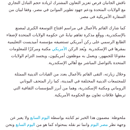
ناقش الجانبان فرص تعزيز التعاون المشترك لزيادة حجم التبادل التجاري
مع الولايات المتحدة ودعم جهود تطوير الموانئ في مصر، وفقا لبيان من
السفارة الأمريكية فى مصر.
كما شارك القائم بالأعمال في مراسم افتتاح التوسعة الكبرى لمصنع
بالإسكندرية، ووقّع مذكرة تفاهم نيابةً عن حكومة الولايات المتحدة لإضفاء
الطابع الرسمي على ركن أمريكي تستضيفه مؤسسة أميديست التعليمية
بمقرها في الإسكندرية. ويُعد الركن
الأمريكي
مكتبة ومركزًا للمعلومات
مفتوحًا للجمهور، ويعمل به موظفون أمريكيون، ويجسد التزام الولايات
المتحدة بالتواصل المباشر مع أهالي الإسكندرية.
وخلال زيارته، التقى القائم بالأعمال بعدد من القيادات الدينية الممثلة
للمجتمعات الدينية المختلفة في المدينة، كما زار المتحف اليوناني
الروماني ومكتبة الإسكندرية، وهما من أبرز المؤسسات الثقافية التي
تربطها علاقات تعاون مع الحكومة الأمريكية.
ملحوظة: مضمون هذا الخبر تم كتابته بواسطة
اليوم السابع
ولا يعبر عن
وجهة نظر
مصر اليوم
وانما تم نقله بمحتواه كما هو من
اليوم السابع
ونحن