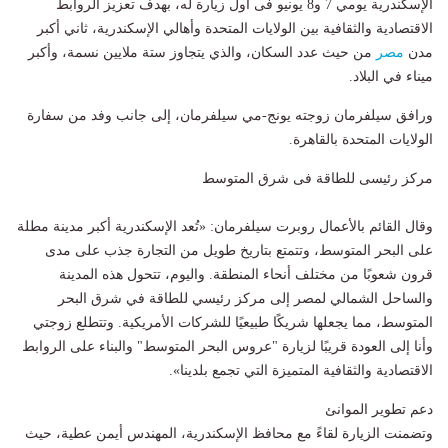
الإسكندرية يومي 7 و8 يونيو فى أول زيارة له، بهدف تعزيز الروابط
الاقتصادية والثقافية بين الولايات المتحدة وأهالي الإسكندرية، ثاني أكبر
مدن
مصر
من حيث عدد السكان، والذي يتجاوز ستة ملايين نسمة، وأكبر
ميناء في البلاد.
ورافق سيلفرمان زوجته يونج-مي سيلفرمان، إلى جانب وفد من سفارة
الولايات المتحدة بالقاهرة.
مركز رئيسى للطاقة فى شرق المتوسط
وقال القائم بالأعمال روبرت سيلفرمان: «تُعد الإسكندرية أكبر مدينة مطلة
على البحر المتوسط، وتتمتع بتاريخ طويل من التجارة جذب على مدى
قرون شعوبًا من مختلف أنحاء المنطقة. واليوم، تتحول هذه المدينة
والساحل الشمالي لمصر إلى مركز رئيسي للطاقة في شرق البحر
المتوسط، مما يجعلها شريكًا طبيعيًا للشركات الأمريكية. وتتطلع زوجتي
وأنا إلى العودة قريبًا لزيارة "عروس البحر المتوسط" والبناء على الروابط
الاقتصادية والثقافية المتميزة التي تجمع بلدينا».
دعم تطوير الموانئ
وتضمنت الزيارة لقاءً مع محافظ الإسكندرية، المهندس أيمن عطية، حيث