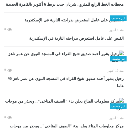
محطات الخط الرابع للمترو.. شريان جديد يربط 6 أكتوبر بالقاهرة الجديدة
غير مصنف
0
منذ 8 أشهر
القبض على عامل استعرض بدراجته النارية في الإسكندرية
غير مصنف
0
منذ 10 أشهر
رحيل بشير أحمد صديق شيخ القراء فى المسجد النبوى عن عمر ناهز 90
عاما
غير مصنف
0
منذ 3 أشهر
مركز معلومات المناخ يعلن بدء "الصيف المناخى".. ويحذر من موجات