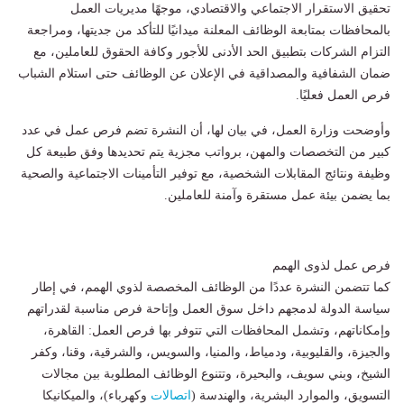
تحقيق الاستقرار الاجتماعي والاقتصادي، موجهًا مديريات العمل
بالمحافظات بمتابعة الوظائف المعلنة ميدانيًا للتأكد من جديتها، ومراجعة
التزام الشركات بتطبيق الحد الأدنى للأجور وكافة الحقوق للعاملين، مع
ضمان الشفافية والمصداقية في الإعلان عن الوظائف حتى استلام الشباب
فرص العمل فعليًا.
وأوضحت وزارة العمل، في بيان لها، أن النشرة تضم فرص عمل في عدد
كبير من التخصصات والمهن، برواتب مجزية يتم تحديدها وفق طبيعة كل
وظيفة ونتائج المقابلات الشخصية، مع توفير التأمينات الاجتماعية والصحية
بما يضمن بيئة عمل مستقرة وآمنة للعاملين.
فرص عمل لذوى الهمم
كما تتضمن النشرة عددًا من الوظائف المخصصة لذوي الهمم، في إطار
سياسة الدولة لدمجهم داخل سوق العمل وإتاحة فرص مناسبة لقدراتهم
وإمكاناتهم، وتشمل المحافظات التي تتوفر بها فرص العمل: القاهرة،
والجيزة، والقليوبية، ودمياط، والمنيا، والسويس، والشرقية، وقنا، وكفر
الشيخ، وبني سويف، والبحيرة، وتتنوع الوظائف المطلوبة بين مجالات
التسويق، والموارد البشرية، والهندسة (
اتصالات
وكهرباء)، والميكانيكا