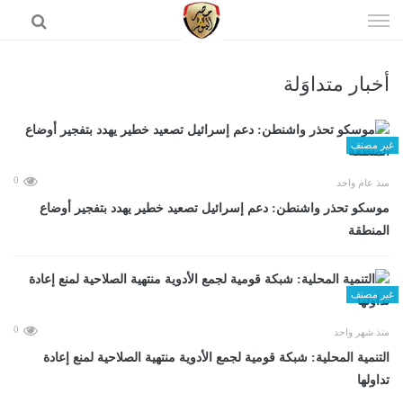
إذهب
الى
المحتوى
أخبار متداوَلة
الرئيسية
غير مصنف
0
منذ عام واحد
موسكو تحذر واشنطن: دعم إسرائيل تصعيد خطير يهدد بتفجير أوضاع
المنطقة
غير مصنف
0
منذ شهر واحد
التنمية المحلية: شبكة قومية لجمع الأدوية منتهية الصلاحية لمنع إعادة
تداولها