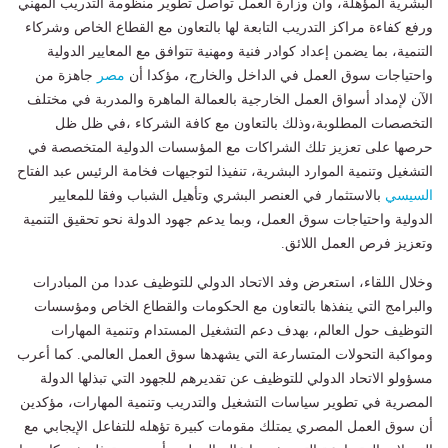
البشرية المؤهلة، وأن وزارة العمل تواصل تطوير منظومة التدريب المهني
ورفع كفاءة مراكز التدريب التابعة لها بالتعاون مع القطاع الخاص وشركاء
التنمية، بما يضمن إعداد كوادر فنية ومهنية تتوافق مع المعايير الدولية
واحتياجات سوق العمل في الداخل والخارج، مؤكدا أن
مصر
جاهزة من
الآن لإمداد أسواق العمل الخارجية بالعمالة الماهرة والمدربة في مختلف
التخصصات المطلوبة،وذلك بالتعاون مع كافة الشركاء ،في ظل ظل
حرصها على تعزيز تلك الشراكات مع المؤسسات الدولية المتخصصة في
التشغيل وتنمية الموارد البشرية، تنفيذا لتوجيهات فخامة الرئيس عبد الفتاح
السيسي
بالاستثمار في العنصر البشري وتأهيل الشباب وفقا للمعايير
الدولية واحتياجات سوق العمل، وبما يدعم جهود الدولة نحو تحقيق التنمية
وتعزيز فرص العمل اللائق.
وخلال اللقاء، استعرض وفد الاتحاد الدولي للتوظيف عددا من المبادرات
والبرامج التي ينفذها بالتعاون مع الحكومات والقطاع الخاص ومؤسسات
التوظيف حول العالم، بهدف دعم التشغيل المستدام وتنمية المهارات
ومواكبة التحولات المتسارعة التي يشهدها سوق العمل العالمي. كما أعرب
مسؤولو الاتحاد الدولي للتوظيف عن تقديرهم للجهود التي تبذلها الدولة
المصرية في تطوير سياسات التشغيل والتدريب وتنمية المهارات، مؤكدين
أن سوق العمل المصري يمتلك مقومات كبيرة تؤهله للتفاعل الإيجابي مع