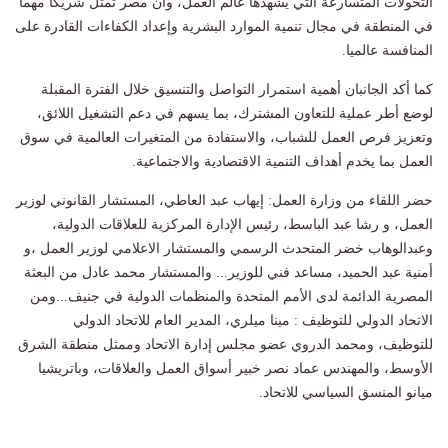
التحولات المتسارعة التي يشهدها عالم العمل، وأن مصر تمثل شريكا مهما
في المنطقة في مجال تنمية الموارد البشرية وإعداد الكفاءات القادرة على
المنافسة عالميا.
كما أكد الجانبان أهمية استمرار التواصل والتنسيق خلال الفترة المقبلة
لوضع أطر عملية للتعاون المشترك، بما يسهم في دعم التشغيل اللائق،
وتعزيز فرص العمل للشباب، والاستفادة من المتغيرات العالمية في سوق
العمل بما يخدم أهداف التنمية الاقتصادية والاجتماعية.
حضر اللقاء من وزارة العمل: إيهاب عبد العاطي، المستشار القانوني لوزير
العمل، و رشا عبد الباسط، رئيس الإدارة المركزية للعلاقات الدولية،
وعبدالوهاب خضر المتحدث الرسمي والمستشار الاعلامي لوزير العمل ،و
أمنية عبد الحميد، مساعد فني للوزير... والمستشار محمد عادل من البعثة
المصرية الدائمة لدى الأمم المتحدة والمنظمات الدولية في جنيف...ومن
الاتحاد الدولي للتوظيف : مينا ميلري، المدير العام للاتحاد الدولي
للتوظيف، ومحمد الدروي عضو مجلس إدارة الاتحاد وممثل منطقة الشرق
الأوسط، والمهندس عماد نصر خبير أسواق العمل والعلاقات، وباتريشيا
ميانو المنسق السياسي للاتحاد.