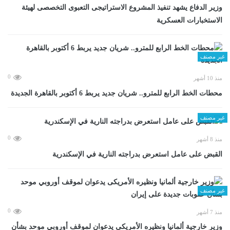
وزير الدفاع يشهد تنفيذ المشروع الاستراتيجى التعبوى التخصصى لهيئة
الاستخبارات العسكرية
غير مصنف
0
منذ 10 أشهر
محطات الخط الرابع للمترو.. شريان جديد يربط 6 أكتوبر بالقاهرة الجديدة
غير مصنف
0
منذ 8 أشهر
القبض على عامل استعرض بدراجته النارية في الإسكندرية
غير مصنف
0
منذ 7 أشهر
وزير خارجية ألمانيا ونظيره الأمريكى يدعوان لموقف أوروبي موحد بشأن