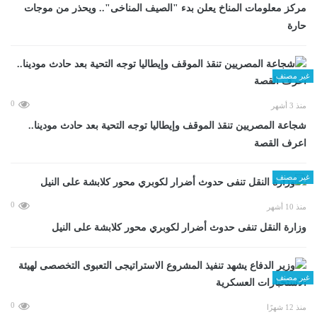
مركز معلومات المناخ يعلن بدء "الصيف المناخى".. ويحذر من موجات
حارة
غير مصنف
0
منذ 3 أشهر
شجاعة المصريين تنقذ الموقف وإيطاليا توجه التحية بعد حادث مودينا..
اعرف القصة
غير مصنف
0
منذ 10 أشهر
وزارة النقل تنفى حدوث أضرار لكوبري محور كلابشة على النيل
غير مصنف
0
منذ 12 شهرًا