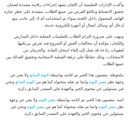
وأكدت الإدارات التعليمية أن اللجان تشهد إجراءات رقابية مشددة لضمان
تحقيق الانضباط وتكافؤ الفرص بين جميع الطلاب، مشددة على حظر حيازة
الهاتف المحمول داخل اللجنة سواء تم استخدامه أم لا، إلى جانب منع
إدخال أي وسائل اتصال أو أجهزة إلكترونية حديثة.
ونبهت على ضرورة التزام الطلاب بالتعليمات المعلنة داخل المدارس
واللجان، مؤكدة أن مخالفات الغش أو الشروع فيه تعرض مرتكبيها
لعقوبات رادعة قد تصل إلى إلغاء امتحان المادة، والحرمان من
الامتحانات، وذلك حفاظًا على نزاهة العملية الامتحانية وتحقيق العدالة بين
جميع الطلاب.
ملحوظة: مضمون هذا الخبر تم كتابته بواسطة
اليوم السابع
ولا يعبر عن
وجهة نظر
مصر اليوم
وانما تم نقله بمحتواه كما هو من
اليوم السابع
ونحن
غير مسئولين عن محتوى الخبر والعهدة علي المصدر السابق ذكرة.
انتبه: مضمون هذا الخبر تم كتابته بواسطة
مصر اليوم
ولا يعبر عن وجهة
نظر
مصر اليوم
وانما تم نقله بمحتواه كما هو من
مصر اليوم
ونحن غير
مسئولين عن محتوى الخبر والعهدة علي المصدر السابق ذكرة.