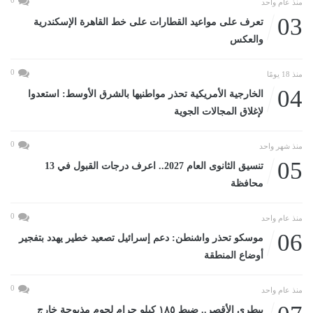
منذ عام واحد
03
تعرف على مواعيد القطارات على خط القاهرة الإسكندرية
والعكس
0
منذ 18 يومًا
04
الخارجية الأمريكية تحذر مواطنيها بالشرق الأوسط: استعدوا
لإغلاق المجالات الجوية
0
منذ شهر واحد
05
تنسيق الثانوى العام 2027.. اعرف درجات القبول في 13
محافظة
0
منذ عام واحد
06
موسكو تحذر واشنطن: دعم إسرائيل تصعيد خطير يهدد بتفجير
أوضاع المنطقة
0
منذ عام واحد
بيطرى الأقصر.. ضبط ١٨٥ كيلو جرام لحوم مذبوحة خارج