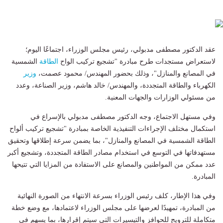
عقد الدكتور مصطفى مدبولي، رئيس مجلس الوزراء، اجتماعًا اليوم؛
لاستعراض مستجدات طرح مبادرة "تشجيع تركيب الواح
الطاقة
الشمسية
في المصانع والمنازل"، وذلك بحضور المهندس/ محمود عصمت،
وزير
الكهرباء والطاقة المتجددة، والمهندس/ خالد هاشم، وزير الصناعة، وعدد
من مسئولي الوزارات والجهات المعنية.
وفي مستهل الاجتماع، وجه الدكتور مصطفى مدبولي بالإسراع في
استكمال مختلف الإجراءات التنفيذية الخاصة بمبادرة "تشجيع تركيب ألواح
الطاقة الشمسية في المصانع والمنازل"، بما يضمن سرعة إطلاقها وتحقيق
مستهدفاتها في التوسع في استخدام مصادر الطاقة المتجددة، وتشجيع أكبر
عدد ممكن من المواطنين والمصانع على الاستفادة من المزايا التي تتيحها
المبادرة.
وفي هذا الإطار، كلف رئيس الوزراء بسرعة الانتهاء من الصورة النهائية
من المبادرة، تمهيدًا لعرضها على مجلس الوزراء لاعتمادها، مع وضع خطة
متكاملة للترويج للحوافز والتيسيرات التي سيتم إقرارها، بما يسهم في