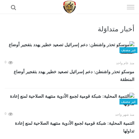
إذهب
الى
المحتوى
أخبار متداوَلة
الرئيسية
غير مصنف
0
منذ عام واحد
موسكو تحذر واشنطن: دعم إسرائيل تصعيد خطير يهدد بتفجير أوضاع
المنطقة
غير مصنف
0
منذ شهر واحد
التنمية المحلية: شبكة قومية لجمع الأدوية منتهية الصلاحية لمنع إعادة
تداولها