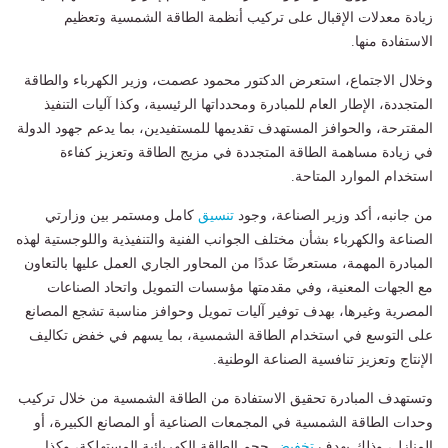
زيادة معدلات الإقبال على تركيب أنظمة الطاقة الشمسية وتعظيم
الاستفادة منها.
وخلال الاجتماع، استعرض الدكتور محمود عصمت، وزير الكهرباء والطاقة
المتجددة، الإطار العام للمبادرة ومحدداتها الرئيسية، وكذا آليات التنفيذ
المقترحة، والحوافز المستهدف تقديمها للمستفيدين، بما يدعم جهود الدولة
في زيادة مساهمة الطاقة المتجددة في مزيج الطاقة وتعزيز كفاءة
استخدام الموارد المتاحة.
من جانبه، أكد وزير الصناعة، وجود
تنسيق
كامل ومستمر بين وزارتي
الصناعة والكهرباء بشأن مختلف الجوانب الفنية والتنفيذية واللوجستية لهذه
المبادرة المهمة، مستعرضًا عددًا من المحاور الجاري العمل عليها بالتعاون
مع الجهات المعنية، وفي مقدمتها مؤسسات التمويل واتحاد الصناعات
المصرية وغيرها، بهدف توفير آليات تمويل وحوافز مناسبة تشجع المصانع
على التوسع في استخدام الطاقة الشمسية، بما يسهم في خفض تكاليف
الإنتاج وتعزيز تنافسية الصناعة الوطنية.
وتستهدف المبادرة تحقيق الاستفادة من الطاقة الشمسية من خلال تركيب
وحدات الطاقة الشمسية في المجمعات الصناعية أو المصانع الكبيرة، أو
المنازل، وذلك بهدف
تخفيض
حجم الطاقة الكهربائية المستهلكة، وكذا