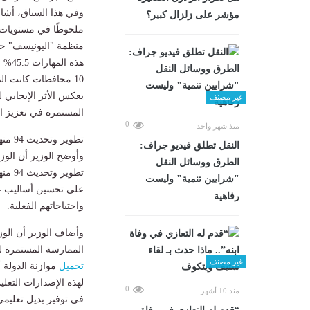
وفي هذا السياق، أشار 
مؤشر على زلزال كبير؟
ملحوظًا في مستويات ال
يعكس الأثر الإيجابي لل
غير مصنف
المستمرة في تعزيز ال
0
منذ شهر واحد
تطوير وتحديث 94 منهجًا دراسيًا
​النقل تطلق فيديو جراف:
وأوضح الوزير أن الوز
الطرق ووسائل النقل
تطوي
"شرايين تنمية" وليست
على تحسين أساليب عرض
رفاهية
واحتياجاتهم الفعلية.
وأضاف الوزير أن الوز
الممارسة المستمرة ل
غير مصنف
تحميل
موازنة الدولة أ
لهذه الإصدارات التعلي
0
منذ 10 أشهر
في توفير بديل تعليمي