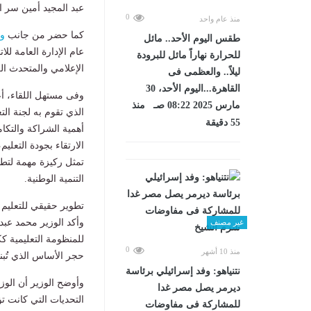
عبد المجيد أمين سر ال
0
منذ عام واحد
كما حضر من جانب
وز
طقس اليوم الأحد.. مائل
عام الإدارة العامة لل
للحرارة نهاراً مائل للبرودة
الإعلامي والمتحدث ال
ليلاً.. والعظمى فى
القاهرة...اليوم الأحد، 30
وفى مستهل اللقاء، أع
مارس 2025 08:22 صـ منذ
الذي تقوم به لجنة ال
55 دقيقة
أهمية الشراكة والتكا
الارتقاء بجودة التعليم
تمثل ركيزة مهمة لتطوي
التنمية الوطنية.
تطوير حقيقي للتعليم 
وأكد الوزير محمد عب
غير مصنف
للمنظومة التعليمية ك
0
منذ 10 أشهر
حجر الأساس الذي تُبن
نتنياهو: وفد إسرائيلي برئاسة
وأوضح الوزير أن الوز
ديرمر يصل مصر غدا
التحديات التي كانت تؤ
للمشاركة فى مفاوضات