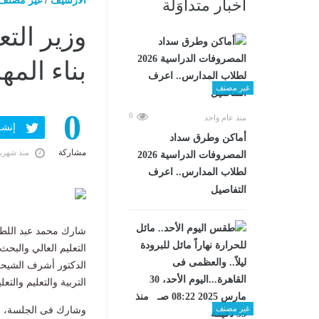
الارشيف
/
غير مصنف
أخبار متداوَلة
وزير التع
بناء الم
غير مصنف
0
0
منذ عام واحد
إنشر ف
أماكن وطرق سداد
مشاركة
منذ شهري
المصروفات الدراسية 2026
لطلاب المدارس.. اعرف
التفاصيل
شارك محمد عبد الل
التعليم العالي والبح
الدكتور أشرف الشيحي
التربية والتعليم والت
غير مصنف
وشارك فى الجلسة، الن