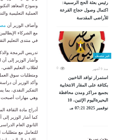
رئيس بعثة الحج الرسمية:
اكتمال وصول حجاج القرعة
العملية التعليمية والتد
للأراضى المقدسة
وأضاف الوزير أن
مصر
مع الشركاء الإيطاليي
في منتدى التعليم التقن
تدريس البرمجة والذكا
غير مصنف
وأشار الوزير إلى أن ا
لطلاب التعليم الفني،
0
منذ 9 أشهر
ومتطلبات سوق العمل
استمرار توافد الناخبين
وأكد الوزير أن دراسة 
بكثافة على المقار الانتخابية
التفكير النقدي، بما 
بجميع مراكز ومدن محافظة
وهي مهارات أصبحت م
البحيرةاليوم الإثنين، 10
نوفمبر 2025 07:21 مـ
أدراج مادة الثقافة ال
كما أشار الوزير إلى أ
للتعامل مع متطلبات ا
بحث سريع:
والإدارة المالية، وإن