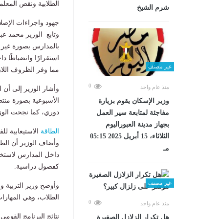
الطلابية ونقص المعل
شرم الشيخ
جهود واجراءات الإص
وتابع الوزير محمد ع
غير مصنف
مما وفر الظروف اللا
0
منذ عام واحد
وأشار الوزير إلى أن ا
الأسبوعية بصورة منتظ
وزير الإسكان يقوم بزيارة
دوري، كما نجحت الوز
مفاجئة لمتابعة سير العمل
بجهاز مدينة العبوراليوم
الطاقة
الاستيعابية للف
الثلاثاء، 15 أبريل 2025 05:15
مـ
كفصول دراسية.
غير مصنف
وأوضح وزير التربية و
الطلاب، وهي المهارات 
0
منذ عام واحد
نتائج البرنامج القومي 
هل تكرار الزلازل الصغيرة