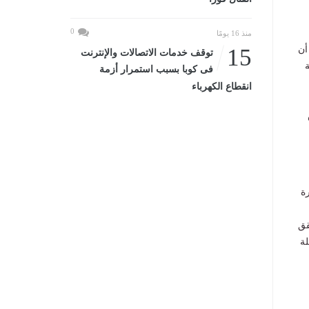
0
منذ 16 يومًا
أن
15
توقف خدمات الاتصالات والإنترنت
ة
فى كوبا بسبب استمرار أزمة
انقطاع الكهرباء
رة
قق
لة