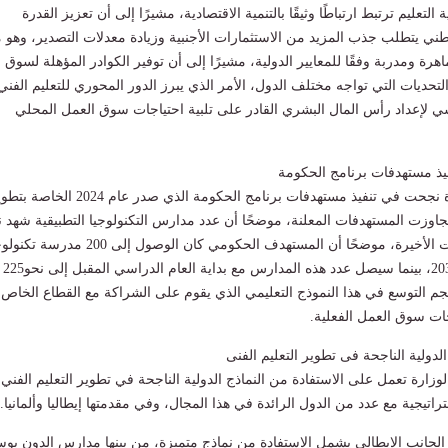
لتعليم ترتبط ارتباطًا وثيقًا بالتنمية الاقتصادية، مشيرًا إلى أن تعزيز القدرة
وطني يتطلب جذب المزيد من الاستثمارات الأجنبية وزيادة معدلات التصدير، وهو م
هرة ومدربة وفقًا للمعايير الدولية، مشيرًا إلى أن توفير الكوادر المؤهلة لسوق
لتحديات التي تواجه مختلف الدول، الأمر الذي يبرز الدور المحوري للتعليم الفني
يسي لإعداد رأس المال البشري القادر على تلبية احتياجات سوق العمل المحلي
يذ مستهدفات برنامج الحكومة
وأكد الوزير أن الوزارة نجحت في تنفيذ مستهدفات برنامج الحكومة الذي صدر عام 2024 ال
جاوزت المستهدفات المعلنة، موضحًا أن عدد مدارس التكنولوجيا التطبيقية شهد نم
متسارعًا خلال السنوات الأخيرة، موضحًا أن المستهدف الحكومي كان الوصول إلى 200 مد
تطبيقية بحلول عام 2030، بينما سيصل عدد هذه المدارس مع بداية العام الدراسي المقبل إلى نحو225
 التوسع في هذا النموذج التعليمي الذي يقوم على الشراكة مع القطاع الخاص
ات سوق العمل الفعلية.
الدولية الناجحة فى تطوير التعليم الفنى
لوزارة تعمل على الاستفادة من النماذج الدولية الناجحة في تطوير التعليم الفني،
تيجية مع عدد من الدول الرائدة في هذا المجال، وفي مقدمتها إيطاليا وألمانيا.
الجانب الإيطالي يشمل الاستفادة من نماذج متميزة، من بينها مدارس الدون بو