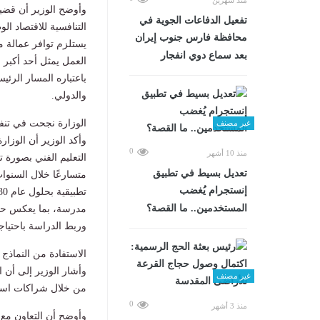
وأوضح الوزير أن قضية ا
تفعيل الدفاعات الجوية في
التنافسية للاقتصاد ال
محافظة فارس جنوب إيران
يستلزم توافر عمالة ما
بعد سماع دوي انفجار
العمل يمثل أحد أكبر ا
باعتباره المسار الرئ
والدولي.
الوزارة نجحت في تنف
غير مصنف
0
منذ 10 أشهر
التعليم الفني بصورة ت
تعديل بسيط في تطبيق
إنستجرام يُغضب
المستخدمين.. ما القصة؟
مدرسة، بما يعكس حجم
وربط الدراسة باحتياج
الاستفادة من النماذج 
وأشار الوزير إلى أن ا
غير مصنف
من خلال شراكات استرا
0
منذ 3 أشهر
وأوضح أن التعاون مع 