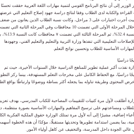
الوزير إلى أن نتائج البرنامج القومي لتنمية مهارات اللغة العربية حققت تحسنًا
قراءة والكتابة لدى الطلاب وفقا لنتائج دراسة جهود إصلاح التعليم التي عرضتها
منظمة "اليونيسف" حيث أجرت اختبارات على 3 مراحل، وكانت نسبة الطلاب الذين يعانون من ضعف
هذه المهارات 45.5% خلال المرحلة الأولى التي تضمنت 10 محافظات وفي المرحلة الثانية التي تض
10 محافظات كانت النسبة 32.4%، ثم المرحلة الثالثة التي تضمنت ٧ م
إصلاحات التعليمية التي تنفذها وزارة التربية والتعليم والتعليم الفني، وجهودها
مهارات الأساسية للطلاب وتحسين نواتج التعلم.
ارة نفذت أكبر عملية تطوير للمناهج الدراسية خلال السنوات الأخيرة، حيث تم
ر وتحديث 94 منهجًا دراسيًا، مع الحفاظ الكامل على مخرجات التعلم المستهدفة، بينما ركز التطوي
 المحتوى وطريقة تناوله بما يجعله أكثر بساطة ووضوحًا وارتباطًا بواقع الط
ارة أطلقت لأول مرة كتيبات للتقييمات المصاحبة للكتاب المدرسي، بهدف تعزيز
لطلاب ومساعدتهم على ترسيخ المفاهيم والمهارات الأساسية بصورة منتظمة، د
عباء إضافية، مشيرًا إلى أنه لأول مرة تمتلك الوزارة حقوق الملكية الفكرية الكا
مية، بما يضمن استدامة تطويرها وتحديثها مستقبلًا، مؤكدًا أن هذه الخطوة أسهم
 عالي الجودة داخل المدرسة، والتخفيف عن كاهل أولياء الأمور.