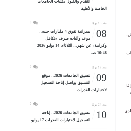
التقدم والقبول بكليات الجامعات
الخاصة والأهلية
0
منذ 16 يومًا
08
بميزانية تفوق 4 مليارات جنيه..
لبًا في الفصل،
موعد وآليات صرف «تكافل
وكرامة» عن شهر... الثلاثاء، 14 يوليو 2026
10:46 صـ
ات
0
منذ 19 يومًا
09
تنسيق الجامعات 2026.. موقع
التنسيق يواصل إتاحة التسجيل
نسبة 20%، من خلال إعادة تخصيص 45,248 فراغا
لاختبارات القدرات
مة
0
منذ 24 يومًا
لدى
10
تنسيق الجامعات 2026.. إتاحة
التسجيل لاختبارات القدرات 17 يوليو