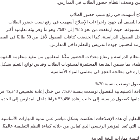
مين وضعف انتظام حضور الطلاب في المدارس.
لاح أسهمت في رفع نسب حضور الطلاب
بد اللطيف أن جهود واجراءات الإصلاح أسهمت في رفع نسب حضور الطلاب
بالمدارس بصورة غير مسبوقة، حيث ارتفعت من نحو 15% إلى 87%، وهو ما وفر بيئة تعليمية أكثر
استقرارًا وانضباطًا داخل الفصول الدراسية، كما انخفضت كثافات الفصول لأقل من 50 طا
زمة لتحسين جودة التدريس والتعلم داخل المدارس.
نتظام الدراسة وارتفاع معدلات الحضور مكّنا المعلمين من تنفيذ منظومة التقييم
مة، بما يضمن المتابعة المستمرة لمستويات الطلاب وقياس نواتج التعلم بشكل
ارة في معالجة العجز في معلمي المواد الأساسية.
صول توسعت بنسبة 20%
وأضاف الوزير أن الطاقة الاستيعابية للفصول توسعت ب
داخل المدارس لاستخدامها كفصول دراسية، إلى جانب إعادة 53,496 فراغا داخل المدارس إلى الخد
التعليم أن هذه الإصلاحات انعكست بشكل مباشر على تنمية المهارات الأساسية 
التي تُعد المؤشر الرئيسي الذي تُقاس من خلاله كفاءة النظم التعليمية عالميًا.
لتنمية مهارات اللغة العربية