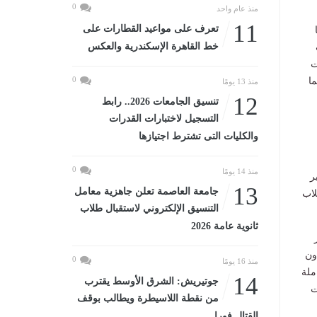
0
منذ عام واحد
11
تعرف على مواعيد القطارات على
خط القاهرة الإسكندرية والعكس
منت
0
حافظات كانت النسبة 13.9%، بما
منذ 13 يومًا
12
تنسيق الجامعات 2026.. رابط
التسجيل لاختبارات القدرات
والكليات التى تشترط اجتيازها
0
منذ 14 يومًا
ر
13
جامعة العاصمة تعلن جاهزية معامل
لاب
التنسيق الإلكتروني لاستقبال طلاب
ثانوية عامة 2026
ون
0
منذ 16 يومًا
ملة
14
جوتيريش: الشرق الأوسط يقترب
ت
من نقطة اللاسيطرة ويطالب بوقف
القتال فورا