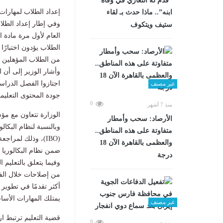
“قدم له التعازي في وفاة
إعداد الطلاب لمهارات
ابنه”.. ماذا حدث بـ لقاء
وفي إطار إعداد الطلا
ستيف ويتكوف
العام لأول مرة مادة 
الطلاب يؤدون اختبارًا
من الطلاب المؤهلين لل
اجتازوا الفصل الدراس
غير مصنف
جودة المحتوى التعليمي
0
منذ 7 أشهر
الوزارة تتعاون مع مؤس
الأرصاد: سحب وأمطار
وبالنسبة لنظام البكال
متفاوتة على هذه المناطق..
(IBO)، وذلك لمراج
والعظمى بالقاهرة الآن 18
ضمن نظام البكالوريا 
درجة
وفيما يتعلق بالتعليم 
من إصلاحات خلال الفتر
أكثر تقدمًا في تطوير ا
يمتلك المهارات الأساسي
غير مصنف
قضية التعليم ترتبط ارتب
0
منذ شهرين