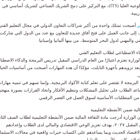
ونموذج المعاهد التكنولوجية العليا (ITS)، مع التركيز على دمج الشريك الصناعي كشريك أساسي في
ريبية.
أصبحت تمتلك واحدة من أكبر شراكات التعاون الدولي في مجال التعليم الفني
ن، إلى جانب العمل على فتح آفاق جديدة للتعاون مع عدد من الدول التي شاركت
ي والمهني لدول البحر المتوسط، من بينها ألمانيا وإسبانيا.
ء الاصطناعي لطلاب التعليم الفني
لوزارة تعتزم اعتبارًا من العام الدراسي المقبل تدريس البرمجة والذكاء الاصطن
 بعد تزويدهم بأجهزة التابلت، مؤكدًا أن هذه المهارات أصبحت من أساسيات الحيا
.
البرمجة لا تقتصر على تعلم كتابة الأكواد البرمجية، وإنما تسهم في تنمية مهارا
يساعد الطلاب على تحليل المشكلات وتنظيم الأفكار واتخاذ القرارات بصورة منهجي
ن المتطلبات الأساسية لسوق العمل في العصر الرقمي.
مالية ضمن الأنشطة التعليمية
ن الوزارة أدرجت مادة الثقافة المالية ضمن الأنشطة التعليمية لطلاب الصف الثا
الثانوي العام الدراسى المقبل ٢٠٢٧، بهدف تعزيز الوعي الاقتصادي والمالي لدى الطلاب وإعدادهم
لاقتصاد الحديث وبما يساعدهم على اكتساب خبرات واقعية في مجالات الاستثما
شاء الشركات، والأسهم، والتداول.