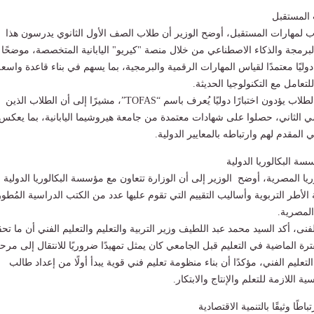
 المستقبل
ب لمهارات المستقبل، أوضح الوزير أن طلاب الصف الأول الثانوي يدرسون هذا
البرمجة والذكاء الاصطناعي من خلال منصة "كيريو" اليابانية المتخصصة، موضحًا 
 دوليًا معتمدًا لقياس المهارات الرقمية والبرمجية، بما يسهم في بناء قاعدة واسع
تعامل مع التكنولوجيا الحديثة.
وأشار الوزير إلى أن الطلاب يؤدون اختبارًا دوليًا يُعرف باسم “TOFAS”، مشيرًا إلى أن الطلاب الذين
ي الثاني، حصلوا على شهادات معتمدة من جامعة هيروشيما اليابانية، بما يعكس
 المقدم لهم وارتباطه بالمعايير الدولية.
سة البكالوريا الدولية
وريا المصرية، أوضح الوزير إلى أن الوزارة تتعاون مع مؤسسة البكالوريا الدولية
عة الأطر التربوية وأساليب التقييم التي تقوم عليها عدد من الكتب الدراسية المُطو
المصرية.
الفنى، أكد السيد محمد عبد اللطيف وزير التربية والتعليم والتعليم الفني أن ما تح
ة الماضية في التعليم قبل الجامعي كان يمثل تمهيدًا ضروريًا للانتقال إلى مرح
لتعليم الفني، مؤكدًا أن بناء منظومة تعليم فني قوية يبدأ أولًا من إعداد طالب
ة اللازمة للتعلم والإنتاج والابتكار.
اطًا وثيقًا بالتنمية الاقتصادية