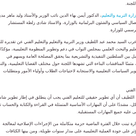
لجنة.
ارة التربية والتعليم
، الدكتور أيمن بهاء الدين نائب الوزير والأستاذ وليد ماهر مدي
اتصال السياسي والشئون البرلمانية بالوزارة، والاستاذ شادى زلطة المستشار
رسمي للوزارة.
رب السيد محمد عبد اللطيف وزير التربية والتعليم والتعليم الفني عن تقديره لل
تعليم والبحث العلمي بمجلس النواب في دعم وتطوير المنظومة التعليمية، مؤكدًا
مل بين السلطتين التنفيذية والتشريعية بما يحقق المصلحة العامة ويسهم في
، مثمنًا المناقشات البناءة التي تشهدها اللجنة حول مختلف القضايا التعليمية، والت
ر السياسات التعليمية والاستجابة لاحتياجات الطلاب وأولياء الأمور ومتطلبات
الفني
د اللطيف أن أي تطوير حقيقي للتعليم الفني يجب أن ينطلق في إطار تطوير شا
كل، مشددًا على أن المهارات الأساسية المتمثلة في القراءة والكتابة والحساب ت
ى عليه جميع المهارات المستقبلية.
ارة تبنت خلال الفترة الماضية حزمة متكاملة من الإجراءات الإصلاحية لمعالجة
ثر على جودة العملية التعليمية على مدار سنوات طويلة، ومن بينها الكثافات