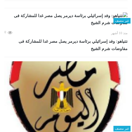
غير مصنف
0
منذ 10 أشهر
نتنياهو: وفد إسرائيلي برئاسة ديرمر يصل مصر غدا للمشاركة فى
مفاوضات شرم الشيخ
غير مصنف