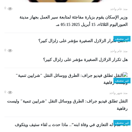
0
منذ عام واحد
وزير الإسكان يقوم بزيارة مفاجئة لمتابعة سير العمل بجهاز مدينة
العبوراليوم الثلاثاء، 15 أبريل 2025 05:15 مـ
غير مصنف
0
منذ عام واحد
هل تكرار الزلازل الصغيرة مؤشر على زلزال كبير؟
غير مصنف
0
منذ شهر واحد
​النقل تطلق فيديو جراف: الطرق ووسائل النقل "شرايين تنمية" وليست
رفاهية
غير مصنف