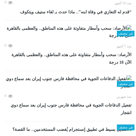
0
منذ 10 أشهر
“قدم له التعازي في وفاة ابنه”.. ماذا حدث بـ لقاء ستيف ويتكوف
غير مصنف
0
منذ 7 أشهر
الأرصاد: سحب وأمطار متفاوتة على هذه المناطق.. والعظمى بالقاهرة
الآن 18 درجة
غير مصنف
0
منذ شهرين
تفعيل الدفاعات الجوية في محافظة فارس جنوب إيران بعد سماع دوي
انفجار
غير مصنف