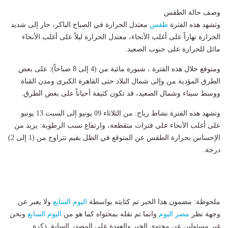
وصف حالة الطقس
وتشهد هذه الفترة
طقس
معتدل الحرارة في الصباح الباكر، حار إلى شديد
الحرارة نهاراً على أغلب الأنحاء، معتدل الحرارة ليلاً على أغلب الأنحاء
مائل للحرارة على جنوب الصعيد.
ومتوقع خلال هذه الفترة ، ​شبورة مائية من (4 إلى 8 صباحاً): على بعض
الطرق المؤدية من وإلى شمال البلاد حتى القاهرة الكبرى ومدن القناة
ووسط سيناء وشمال الصعيد، قد تكون كثيفة أحياناً على بعض الطرق.
وتشهد هذه الفترة ​نشاط رياح: من الثلاثاء 09 يونيو إلى السبت 13 يونيو
على أغلب الأنحاء على فترات متقطعة، و​ارتفاع نسب الرطوبة: يزيد من
الإحساس بحرارة الطقس عن المتوقع في الظل بقيم تتراوح من (1 إلى 2)
درجة.
ملحوظة: مضمون هذا الخبر تم كتابته بواسطة
اليوم السابع
ولا يعبر عن
وجهة نظر
مصر اليوم
وانما تم نقله بمحتواه كما هو من
اليوم السابع
ونحن
غير مسئولين عن محتوى الخبر والعهدة علي المصدر السابق ذكرة.