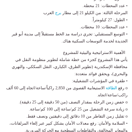
• عدد المحطات: 21 محطة.
المرحلة الثالثة: من الكيلو 21 إلى مطار
برج
العرب
• الطول: 27 كيلومتراً.
• عدد المحطات: 10 محطات.
• التوسع المستقبلي: تجري دراسة مد الخط مستقبلاً إلى مدينة أبو قير
الجديدة لخدمة التوسعات السكنية هناك.
الأهمية الاستراتيجية والبيئية للمشروع
يأتي هذا المشروع كجزء من خطة شاملة لتطوير منظومة النقل في
محافظة الإسكندرية (تطوير الطرق، الكباري، النقل السككي، والنهري
والبحري)، ويحقق فوائد متعددة:
• طفرة في المؤشرات التشغيلية:
o رفع
الطاقة
الاستيعابية القصوى من 2,850 راكباً/ساعة/اتجاه إلى 60 ألف
راكب/ساعة/اتجاه.
o خفض زمن الرحلة بمقدار النصف (من 50 دقيقة إلى 25 دقيقة).
o زيادة سرعة التشغيل من 25 كم/ساعة إلى 100 كم/ساعة.
o تقليل زمن التقاطر من 10 دقائق إلى دقيقتين ونصف فقط.
• السلامة والأمان: رفع معدلات الأمان بشكل كبير عبر إلغاء المزلقانات،
والمعابر المخالفة، والتقاطعات السطحية مع الحركة المرورية.