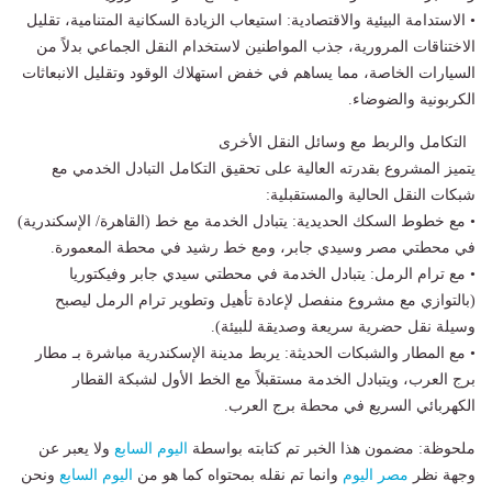
• الاستدامة البيئية والاقتصادية: استيعاب الزيادة السكانية المتنامية، تقليل
الاختناقات المرورية، جذب المواطنين لاستخدام النقل الجماعي بدلاً من
السيارات الخاصة، مما يساهم في خفض استهلاك الوقود وتقليل الانبعاثات
الكربونية والضوضاء.
التكامل والربط مع وسائل النقل الأخرى
يتميز المشروع بقدرته العالية على تحقيق التكامل التبادل الخدمي مع
شبكات النقل الحالية والمستقبلية:
• مع خطوط السكك الحديدية: يتبادل الخدمة مع خط (القاهرة/ الإسكندرية)
في محطتي مصر وسيدي جابر، ومع خط رشيد في محطة المعمورة.
• مع ترام الرمل: يتبادل الخدمة في محطتي سيدي جابر وفيكتوريا
(بالتوازي مع مشروع منفصل لإعادة تأهيل وتطوير ترام الرمل ليصبح
وسيلة نقل حضرية سريعة وصديقة للبيئة).
• مع المطار والشبكات الحديثة: يربط مدينة الإسكندرية مباشرة بـ مطار
برج العرب، ويتبادل الخدمة مستقبلاً مع الخط الأول لشبكة القطار
الكهربائي السريع في محطة برج العرب.
ملحوظة: مضمون هذا الخبر تم كتابته بواسطة
اليوم السابع
ولا يعبر عن
وجهة نظر
مصر اليوم
وانما تم نقله بمحتواه كما هو من
اليوم السابع
ونحن