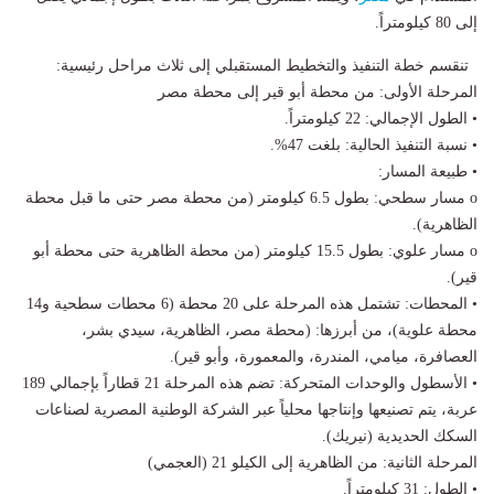
إلى 80 كيلومتراً.
تنقسم خطة التنفيذ والتخطيط المستقبلي إلى ثلاث مراحل رئيسية:
المرحلة الأولى: من محطة أبو قير إلى محطة مصر
• الطول الإجمالي: 22 كيلومتراً.
• نسبة التنفيذ الحالية: بلغت 47%.
• طبيعة المسار:
o مسار سطحي: بطول 6.5 كيلومتر (من محطة مصر حتى ما قبل محطة
الظاهرية).
o مسار علوي: بطول 15.5 كيلومتر (من محطة الظاهرية حتى محطة أبو
قير).
• المحطات: تشتمل هذه المرحلة على 20 محطة (6 محطات سطحية و14
محطة علوية)، من أبرزها: (محطة مصر، الظاهرية، سيدي بشر،
العصافرة، ميامي، المندرة، والمعمورة، وأبو قير).
• الأسطول والوحدات المتحركة: تضم هذه المرحلة 21 قطاراً بإجمالي 189
عربة، يتم تصنيعها وإنتاجها محلياً عبر الشركة الوطنية المصرية لصناعات
السكك الحديدية (نيريك).
المرحلة الثانية: من الظاهرية إلى الكيلو 21 (العجمي)
• الطول: 31 كيلومتراً.