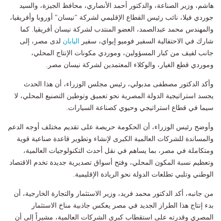
هاشم، وزير الصناعة، والدكتور أحمد الأنصاري، محافظ الجيزة، والسيد
جوردي فيلا، نائب رئيس القطاع الإقليمي لشركة "نيسان" أوروبا وأفريقيا،
والمهندس محمد عبدالصمد، العضو المنتدب لشركة نيسان أفريقيا. كما
شارك في الاحتفالية السفير فوميو إيواي، سفير
اليابان
لدى مصر، إلى
جانب لفيف من كبار المسؤولين، وموردي مكونات الإنتاج المحلي،
وموردي قطع الغيار، والوكلاء المعتمدين لشركة نيسان مصر.
وأكد الدكتور مصطفى مدبولي، رئيس مجلس الوزراء، أن هذا الحدث
يجسد استراتيجية الدولة المصرية نحو تعميق وتوطين التصنيع المحلي، لا
سيما في قطاع استراتيجي وحيوي كصناعة السيارات.
وأوضح رئيس الوزراء، أن الحكومة حريصة على تقديم مختلف أوجه الدعم
والمساندة للشركات العالمية الكبرى لإنشاء وتطوير قاعدة صناعية قوية
ومتكاملة في مصر، بما يساهم في نقل أحدث التكنولوجيات العالمية،
وتعظيم نسبة المكون المحلي، وفتح أسواق تصديرية جديدة تخدم الاقتصاد
الوطني وتلبي تطلعات الدولة نحو الريادة الإقليمية.
من جانبه، أكد الدكتور محمد فريد، وزير الاستثمار والتجارة الخارجية، أن
بدء إنتاج هذا الطراز الجديد في مصر يعكس جاذبية مناخ الاستثمار
المصري وقدرته على استقطاب كبرى الشركات العالمية، مشيراً إلى أن