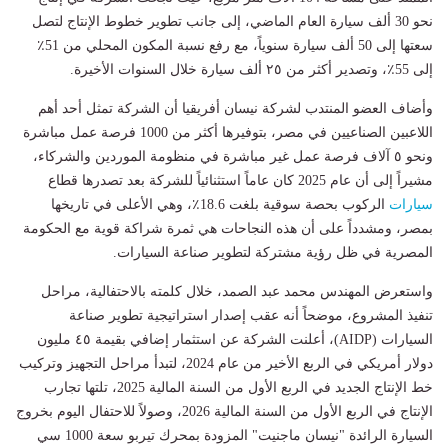
نحو 30 ألف سيارة العام الماضي، إلى جانب تطوير خطوط الإنتاج لتصل
سعتها إلى 50 ألف سيارة سنوياً، مع رفع نسبة المكون المحلي من 51٪
إلى 55٪، وتصدير أكثر من ٢٥ ألف سيارة خلال السنوات الأخيرة.
وأضاف العضو المنتدب لشركة نيسان أفريقيا أن الشركة تمثل أحد أهم
اللاعبين الصناعيين في مصر، بتوفيرها أكثر من 1000 فرصة عمل مباشرة
ونحو ٥ آلاف فرصة عمل غير مباشرة في منظومة الموردين والشركاء،
مشيراً إلى أن عام 2025 كان عاماً استثنائياً للشركة بعد تصدرها قطاع
سيارات
الركوب بحصة سوقية بلغت 18.6٪، وهي الأعلى في تاريخها
بمصر، ومشدداً على أن هذه النجاحات هي ثمرة شراكة قوية مع الحكومة
المصرية في ظل رؤية مشتركة لتطوير صناعة السيارات.
واستعرض المهندس محمد عبد الصمد، خلال كلمته بالاحتفالية، مراحل
تنفيذ المشروع، موضحاً أنه عقب إصدار استراتيجية تطوير صناعة
السيارات (AIDP)، أعلنت الشركة عن استثمار إضافي بقيمة ٤٥ مليون
دولار أمريكي في الربع الأخير من عام 2024، لتبدأ مراحل التجهيز وتركيب
خط الإنتاج الجديد في الربع الأول من السنة المالية 2025، تلتها تجارب
الإنتاج في الربع الأول من السنة المالية 2026، وصولاً للاحتفال اليوم بخروج
السيارة الرائدة "نيسان ماجنيت" المزودة بمحرك تيربو سعة 1000 سي