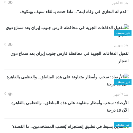
0
منذ 10 أشهر
“قدم له التعازي في وفاة ابنه”.. ماذا حدث بـ لقاء ستيف ويتكوف
غير مصنف
0
منذ شهرين
تفعيل الدفاعات الجوية في محافظة فارس جنوب إيران بعد سماع دوي
انفجار
غير مصنف
0
منذ 7 أشهر
الأرصاد: سحب وأمطار متفاوتة على هذه المناطق.. والعظمى بالقاهرة
الآن 18 درجة
غير مصنف