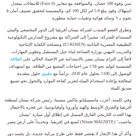
سي وقوة 100 حصان، والمتوافقة مع معايير (6 Euro) للانبعاثات بمعدل
استهلاك وقود يبلغ 5.8 لتر لكل 100 كم، والمصممة لتحقيق تصنيف أمان ٥
نجوم بـ ٦ وسائد هوائية وتقنيات حماية متطورة.
وتطرق العضو المنتدب لشركة نيسان أفريقيا إلى الدور المجتمعي والبيئي
المستدام للشركة، مشيراً إلى الشراكة مع مشروع المدارس التكنولوجية
التطبيقية المصرية-اليابانية (EJ KOSEN) ومصلحة الكفاية الإنتاجية
والتدريب المهني بوزارة الصناعة لبناء جيل المستقبل وتطوير المهارات،
لافتاً إلى التزام نيسان مصر بالاستدامة عبر الاعتماد الحالي على
الطاقة
الشمسية لتوليد نحو ٦٥٪ من احتياجات المصنع من الطاقة، مع استهداف
الوصول إلى 100٪ بحلول عام 2030، تزامناً مع
تطبيق
حلول متقدمة
لمعالجة وإعادة استخدام المياه لتعزيز كفاءة الموارد والتحول نحو تصنيع
صديق للبيئة.
وفي كلمته، أعرب ماسيميليانو ماكس ميسينا، رئيس شركة نيسان لمنطقة
أفريقيا والشرق الأوسط والهند وأوروبا وأوقيانوسيا، عن فخره بالاحتفال
بهذا الحدث التاريخي الفارق المتمثل في إطلاق أول سيارة "نيسان
ماجنيت" (Nissan MAGNITE) تُصنع في إفريقيا، وتحديداً على أرض مصر.
وأكد أن هذا الإنجاز لا يقتصر فقط على طرح مركبة جديدة، بل يجسد دور