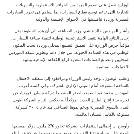
الوزارة تعمل على تقديم المزيد من الحوافز الاستثمارية والتسهيلات
التجارية التي تدعم توسع قطاع السيارات، بما يساهم في تعزيز الصادرات
المصرية وزيادة تنافسيتها في الأسواق الإقليمية والدولية.
وأشار المهندس خالد هاشم، وزير الصناعة، إلى أن هذه الخطوة تمثل
إحدى النتائج الهامة لتنفيذ الاستراتيجية الوطنية لتنمية صناعة السيارات،
مؤكداً حرص الوزارة على تعميق التصنيع المحلي وزيادة نسب المكون
الوطني في هذه الصناعة الحيوية، من خلال دعم وتطوير شبكة الموردين
المحليين ومصانع الصناعات المغذية لرفع الكفاءة الإنتاجية وتلبية
الاحتياجات المتنامية.
وعقب الوصول، توجه رئيس الوزراء ومرافقوه إلى منطقة الاحتفال
بالساحة المفتوحة أمام المبنى الإداري للشركة، وفي كلمته أعرب
المهندس محمد عبد الصمد، العضو المنتدب لشركة نيسان أفريقيا، عن
فخره ببدء إنتاج الطراز الجديد، مؤكداً أنه يعكس التزام الشركة طويل
المدى بالسوق المصرية ودعم نموها الصناعي منذ عام ٢٠٠٤ كشركة
مملوكة بالكامل لنيسان العالمية.
وأوضح أن إجمالي استثمارات الشركة تجاوز 276 مليون دولار بمصنعها
الممتد على مساحة 104 آلاف متر مربع، حيث نجحت الشركة في إنتاج