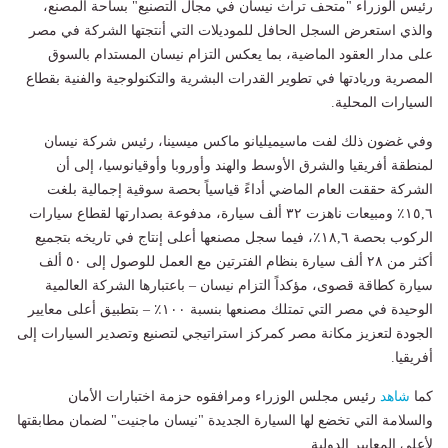
رئيس الوزراء "متحف تراث نيسان في مجال التصنيع" بساحة المصنع،
والذي استعرض السجل الحافل للموديلات التي أنتجتها الشركة في مصر
على مدار العقود الماضية، بما يعكس التزام نيسان المستدام بالسوق
المصرية وريادتها في تطوير القدرات البشرية والتكنولوجية والفنية بقطاع
السيارات المحلية.
وفي غضون ذلك لفت ماسيميليانو ماكس ميسينا، رئيس شركة نيسان
لمنطقة أفريقيا والشرق الأوسط والهند وأوروبا وأوقيانوسيا، إلى أن
الشركة حققت العام الماضي أداءً قياسياً بحصة سوقية إجمالية بلغت
١٥,٦٪ ومبيعات ناهزت ٣٢ ألف سيارة، مدفوعة بصدارتها لقطاع سيارات
الركوب بحصة ١٨,٦٪، فيما سجل مصنعها أعلى إنتاج في تاريخه بتجميع
أكثر من ٢٨ ألف سيارة بنظام الفترتين مع العمل للوصول إلى ٥٠ ألف
سيارة كطاقة قصوى، مؤكداً التزام نيسان – باعتبارها الشركة العالمية
الوحيدة في مصر التي تمتلك مصنعها بنسبة ١٠٠٪ – بتطبيق أعلى معايير
الجودة لتعزيز مكانة مصر كمركز استراتيجي لتصنيع وتصدير السيارات إلى
أفريقيا.
كما
شاهد
رئيس مجلس الوزراء ومرافقوه حزمة اختبارات الأمان
والسلامة التي تخضع لها السيارة الجديدة "نيسان ماجنيت" لضمان مطابقتها
لأعلى المعايير الدولية.