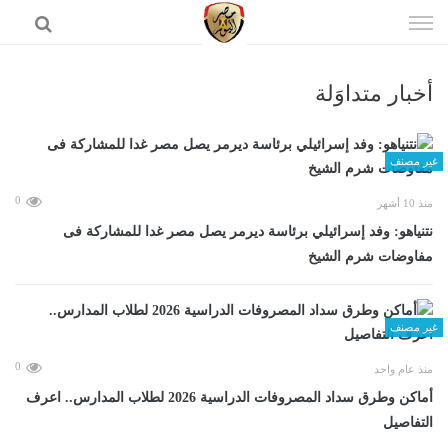
إذهب
الى
المحتوى
أخبار متداوَلة
الرئيسية
غير مصنف
0
منذ 10 أشهر
نتنياهو: وفد إسرائيلي برئاسة ديرمر يصل مصر غدا للمشاركة فى
مفاوضات شرم الشيخ
غير مصنف
0
منذ عام واحد
أماكن وطرق سداد المصروفات الدراسية 2026 لطلاب المدارس.. اعرف
التفاصيل