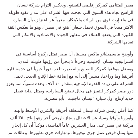
مصر المتنامي كمركز إقليمي للتصنيع، ويعكس التزام شركة نيسان
الراسخ تجاه هذه السوق التي نجحت فيها الشركة على مدار عقود طويلة
في بناء إرث قوي من الريادة والابتكار، معرباً عن اعتزازه بأن السيارة
الأكثر مبيعاً في السوق تحمل شعار "صُنع في مصر"، وهو ما يعكس الثقة
الكبيرة التي يضعها العملاء في معايير الجودة والاعتمادية والابتكار التي
تقدمها الشركة.
وأوضح ماسيميليانو ماكس ميسينا، أن مصر تمثل ركيزة أساسية في
استراتيجية نيسان الإقليمية وجزءاً لا يتجزأ من رؤيتها طويلة المدى،
وبفضل موقعها كمركز للتصنيع والتصدير، تلعب دوراً حيوياً في خدمة قارة
أفريقيا وما وراءها، مشيراً إلى أنه مع إضافة خط الإنتاج الجديد، تعمل
الشركة على زيادة القدرة الإنتاجية بمقدار ١٠ آلاف وحدة سنوياً، مما يعزز
دور مصر كمركز للتميز في مجال تصنيع السيارات، ويمثل بداية فصل
جديد لإنتاج أول سيارة "نيسان ماجنيت" بأيدٍ مصرية.
كما أعلن رئيس شركة نيسان لمنطقة أفريقيا والشرق الأوسط والهند
وأوروبا وأوقيانوسيا، عن الاحتفال بإنجاز تاريخي آخر وهو إنتاج ٣٥٠ ألف
مركبة في مصر على مدار العشرين عاماً الماضية، مؤكداً أن كل إنجاز
منها يمثل فرص عمل جرى توفيرها، ومهارات جرى تطويرها، وعائلات تم