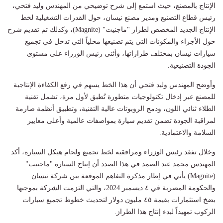
الإنتاج بالمصنع، حيث استمع إلى شرح توضيحي من المهندس وليد فتحي،
رئيس قطاع التصنيع ومدير مصنع نيسان، حول القدرات التشغيلية لخط
الإنتاج الجديد المخصص لطراز "ماجنيت" (Magnite)، وكذلك تم تقديم شرح
حول الأجزاء والمكونات التي يتم تصنيعها محلياً التي تدخل في تجميع
سيارات نيسان بمختلف طرازاتها، وأثنى رئيس الوزراء على مستوى
الجودة التصنيعية.
وأوضح المهندس وليد فتحي أن هذا الخط يسهم في رفع الكفاءة الإنتاجية
للمصنع عبر إدخال تكنولوجيات متطورة تُطبق لأول مرة، تشمل تقنية
الطلاء ثنائي اللون، ودمج الروبوتات عالية التقنية، وتطبيق أنظمة صارمة
لمراقبة الجودة تضمن تقديم سيارة بمواصفات عالمية وأعلى معايير
السلامة والاعتمادية.
وخلال تفقد رئيس الوزراء ومرافقيه لخط تجميع ولحام هيكل السيارة، أكد
المهندس محمد عبد الصمد في هذا الصدد أن إنتاج السيارة "ماجنيت"
(Magnite) يأتي في إطار مذكرة التفاهم الموقعة بين شركة نيسان
والحكومة المصرية في ٤ ديسمبر 2024، والتي التزمت الشركة بموجبها
بضخ استثمارات بقيمة ٤٥ مليون دولار لتحديث خطوط تجميع سيارات
الركوب تمهيداً لبدء إنتاج هذا الطراز.