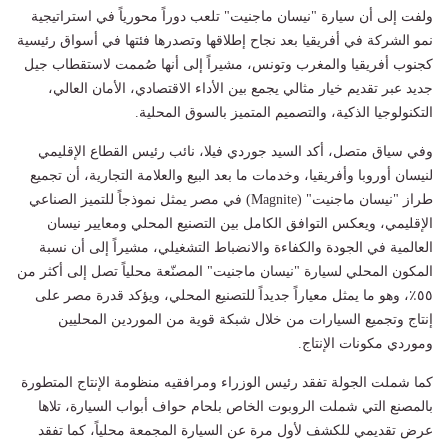
ولفت إلى أن سيارة "نيسان ماجنيت" تلعب دوراً محورياً في استراتيجية
نمو الشركة في أفريقيا بعد نجاح إطلاقها وتصدرها فئتها في أسواق رئيسية
كجنوب أفريقيا والمغرب وتونس، مشيراً إلى أنها صُممت لاستقطاب جيل
جديد عبر تقديم خيار مثالي يجمع بين الأداء الاقتصادي، الأمان العالي،
التكنولوجيا الذكية، والتصميم المتميز بالسوق المحلية.
وفي سياق متصل، أكد السيد جوردي فيلا، نائب رئيس القطاع الإقليمي
لنيسان أوروبا وأفريقيا، وخدمات ما بعد البيع والعلامة التجارية، أن تجميع
طراز "نيسان ماجنيت" (Magnite) في مصر يمثل نموذجاً للتميز الصناعي
الإقليمي، ويعكس التوافق الكامل بين التصنيع المحلي ومعايير نيسان
العالمية في الجودة والكفاءة والانضباط التشغيلي، مشيراً إلى أن نسبة
المكون المحلي لسيارة "نيسان ماجنيت" المصنّعة محلياً تصل إلى أكثر من
٥٥٪، وهو ما يمثل معياراً جديداً للتصنيع المحلي، ويؤكد قدرة مصر على
إنتاج وتجميع السيارات من خلال شبكة قوية من الموردين المحليين
وموردي مكونات الإنتاج.
كما شملت الجولة تفقد رئيس الوزراء ومرافقيه منظومة الإنتاج المتطورة
بالمصنع التي شملت الروبوت الخاص بلحام حواف أبواب السيارة، تلاها
عرض تقديمي للكشف لأول مرة عن السيارة المجمعة محلياً، كما تفقد