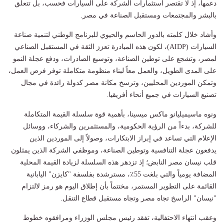
دعمها، إذ لا تقتصر استثمارات الشركة على السيارات فحسب، بل تتعلق
بالبشر والمجتمعات ومستقبل الصناعة في مصر.
وأشاد خلال كلمته بالدور الحاسم والحيوي للبرنامج الوطني لتنمية صناعة
السيارات (AIDP)، لكون هذه المبادرة تعزز الثقة في المستقبل الصناعي
لمصر، وتشجع على توطين الصناعة، وتوسيع الصادرات، ودفع عجلة النمو
على المدى الطويل، والعمل معاً لبناء منظومة متكاملة توفر فرص العمل،
وتمكن الموردين المحليين، وترسخ مكانة مصر كدولة رائدة في مجال
تصنيع السيارات في جميع أنحاء أفريقيا.
ونوه ماسيميليانو ماكس ميسينا، بأهمية قوة سلسلة القيمة المتكاملة
للشركة، بدءاً من الرؤية الحكومية، والمستثمرين والشركاء، ووسائل
الإعلام التي تساعد في إبراز الابتكارات، وصولاً إلى الموردين الذين
يدفعون عجلة التنافسية وتوطين الصناعة، وموظفي الشركة الذين يمثلون
قلب نيسان مصر النابض؛ إذ تزدهر هذه السلسلة لزيادة القيمة المحلية
المضافة يومياً والتي بلغت 55٪، مسترشدة بفلسفة "كايزن" اليابانية
القائمة على التطوير المستمر، مختتماً بأن إطلاق اليوم هو رمز لالتزام
"نيسان" الراسخ تجاه مصر وتجاه مستقبل قطاع التنقل.
وعقب انتهاء الاحتفالية، تفقد رئيس مجلس الوزراء ومرافقوه خطوط