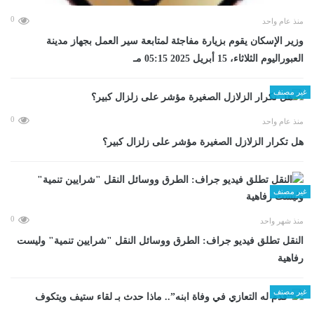
0
منذ عام واحد
وزير الإسكان يقوم بزيارة مفاجئة لمتابعة سير العمل بجهاز مدينة
العبوراليوم الثلاثاء، 15 أبريل 2025 05:15 مـ
غير مصنف
0
منذ عام واحد
هل تكرار الزلازل الصغيرة مؤشر على زلزال كبير؟
غير مصنف
0
منذ شهر واحد
​النقل تطلق فيديو جراف: الطرق ووسائل النقل "شرايين تنمية" وليست
رفاهية
غير مصنف