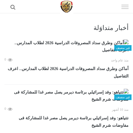
إذهب
الى
المحتوى
أخبار متداوَلة
الرئيسية
غير مصنف
0
منذ عام واحد
أماكن وطرق سداد المصروفات الدراسية 2026 لطلاب المدارس.. اعرف
التفاصيل
غير مصنف
0
منذ 10 أشهر
نتنياهو: وفد إسرائيلي برئاسة ديرمر يصل مصر غدا للمشاركة فى
مفاوضات شرم الشيخ