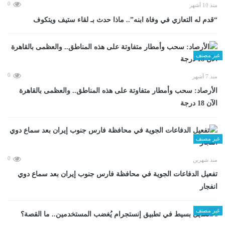
0
منذ 10 أشهر
“قدم له التعازي في وفاة ابنه”.. ماذا حدث بـ لقاء ستيف ويتكوف
غير مصنف
0
منذ 7 أشهر
الأرصاد: سحب وأمطار متفاوتة على هذه المناطق.. والعظمى بالقاهرة
الآن 18 درجة
غير مصنف
0
منذ شهرين
تفعيل الدفاعات الجوية في محافظة فارس جنوب إيران بعد سماع دوي
انفجار
غير مصنف