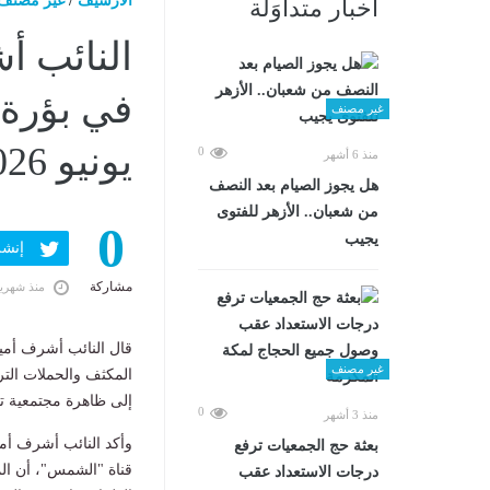
الارشيف
/
غير مصنف
أخبار متداوَلة
النائب أ
غير مصنف
يونيو 2026 12:09 صـ
0
منذ 6 أشهر
هل يجوز الصيام بعد النصف
من شعبان.. الأزهر للفتوى
0
يجيب
إنشر ف
مشاركة
منذ شهري
قال النائب أشرف أمي
غير مصنف
المكثف والحملات التر
إلى ظاهرة مجتمعية ت
0
منذ 3 أشهر
وأكد النائب أشرف أمي
بعثة حج الجمعيات ترفع
قناة "الشمس"، أن الم
درجات الاستعداد عقب