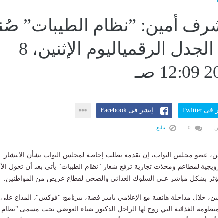
شرف أمين: ”نظام الطيبات” صُن
في بؤرة الجدل الرقمياليوم الإثنين، 8
ى Twitter
إنشر فى Facebook
ن
0
تبليغ
ن، عضو مجلس النواب، إن تقدمه بطلب إحاطة لمجلس النواب بشأن الانتشار
ويجية لمطاعم ومحلات تجارية ترفع شعار "نظام الطيبات" يأتي بعد أن تحول الأ
ؤثر بشكل مباشر على السلوك الغذائي والصحي لقطاع عريض من المواطنين.
ن، خلال مداخلة هاتفية مع الإعلامي ياسر فضة، ببرنامج "فوكس"، المذاع على
نظومة الغذائية التي روج لها الراحل الدكتور ضياء العوضي تحت مسمى "نظام