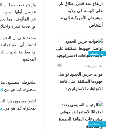
ارتفاع عدد قتلى إطلاق نار
وأرجع عضو مجلس النو
على كنيسة فى ولاية
عوامل؛ أولها أسلوب
ميشيجان الأمريكية إلى 4
عن المألوف، مما يجذب 
أشخاص
مع ضجة كبيرة واختلاف 
وشدد على أن التحرك ا
انتشار أي نظم غذائي
مع مطالبة الجهات الر
غير مصنف
المجتمع.
0
منذ شهر واحد
قوات حرس الحدود تواصل
جهودها المكثفة على كافة
ملحوظة: مضمون هذا ا
الاتجاهات الاستراتيجية
بمحتواه كما هو من
ال
انتبه: مضمون هذا الخ
بمحتواه كما هو من
مص
غير مصنف