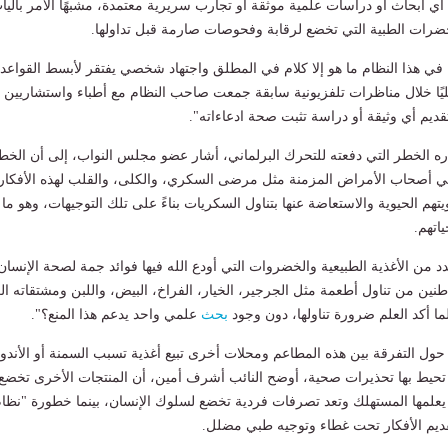
 أي أبحاث أو دراسات علمية موثقة أو تجارب سريرية معتمدة، مشبهًا الأمر بآليا
حضرات الطبية التي تخضع لرقابة وفحوصات صارمة قبل تداولها.
ي هذا النظام ما هو إلا كلام في المطلق واجتهاد شخصي يفتقر لأبسط القواعد
يًا خلال مناظرات تلفزيونية سابقة جمعت صاحب النظام مع أطباء واستشاريين
قديم أي وثيقة أو دراسة تثبت صحة ادعاءاته".
 الخطر التي دفعته للتحرك البرلماني، أشار عضو مجلس النواب، إلى أن الخط
ني أصحاب الأمراض المزمنة مثل مرضى السكري، والكلى، والقلب لهذه الأفكار
ويتهم الحيوية والاستعاضة عنها بتناول السكريات بناءً على تلك التوجيهات، وهو ما
ياتهم.
د من الأغذية الطبيعية والخضروات التي أودع الله فيها فوائد جمة لصحة الإنسان
واطنين من تناول أطعمة مثل الجرجير، الخيار، الفراخ، البيض، واللبن ومشتقاته الغ
ما أكد العلم ضرورة تناولها، دون وجود
بحث
علمي واحد يدعم هذا المنع؟".
حول التفرقة بين هذه المطاعم ومحلات أخرى تبيع أغذية تسبب السمنة أو الأند
 تحيط بها تحذيرات صحية، أوضح النائب أشرف أمين، أن المنتجات الأخرى تخضع
يعلمها المستهلك وتعد تصرفات فردية تخضع لسلوك الإنسان، بينما خطورة "نظا
ديم الأفكار تحت غطاء وتوجيه طبي مضلل.