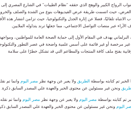
اب الرواج الكبير والوهج الذي حققه "نظام الطيبات" في الشارع المصري إلى 
 العرض، حيث اتسمت طريقة عرض الفيديوهات بنوع من الشدة والصلف والخرو
الانتباه تلقائيًا، فضلا عن إثارة الجدل والتكنولوجيا، حيث تزامن انتشار هذه الأف
الآراء عبر منصات التواصل الاجتماعي، مما جعلها ترند يتداوله الملايين.
لبرلماني يهدف في المقام الأول إلى حماية الصحة العامة للمواطنين، ومواجهة
ة غير مرخصة أو غير قائمة على أسس علمية واضحة في عصر التطور والتكنولوجي
قابية بفتح ملف كافة المنتجات والمطاعم التي قد تشكل خطرًا على سلامة
لخبر تم كتابته بواسطة
الطريق
ولا يعبر عن وجهة نظر
مصر اليوم
وانما تم نقل
طريق
ونحن غير مسئولين عن محتوى الخبر والعهدة علي المصدر السابق ذكرة.
بر تم كتابته بواسطة
مصر اليوم
ولا يعبر عن وجهة نظر
مصر اليوم
وانما تم نقله
ر اليوم
ونحن غير مسئولين عن محتوى الخبر والعهدة علي المصدر السابق ذكر