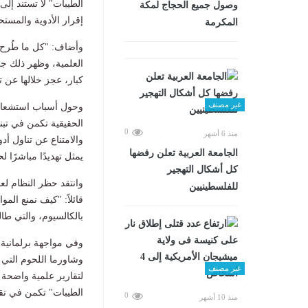
الطيبات" لا تستند إلى
وصول جميع الحجاج لمكة
إقرار الأدوية والمست
المكرمة
وأضاف: "كل ما طُرح ف
العلمية، وظهر ذلك جل
كبار، عجز خلالها عن ت
غير مصنف
وحول أسباب استشعاره
الحقيقية تكمن في تب
0
منذ 6 أشهر
والامتناع عن تناول أد
الجامعة العربية تعلن رفضها
يمثل تهديدًا مباشرًا لح
كل أشكال التهجير
وانتقد حظر النظام لعد
للفلسطينيين
قائلاً: "كيف نمنع الم
بالكالسيوم، والتي طال
وفي مواجهة برلمانية 
وشاورما اللحوم التي
غير مصنف
لتقارير علمية واضحة 
الطيبات" تكمن في تق
0
منذ 10 أشهر