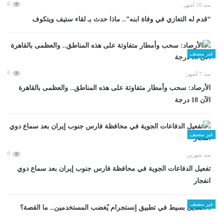
0
منذ 10 أشهر
“قدم له التعازي في وفاة ابنه”.. ماذا حدث بـ لقاء ستيف ويتكوف
غير مصنف
0
منذ 7 أشهر
الأرصاد: سحب وأمطار متفاوتة على هذه المناطق.. والعظمى بالقاهرة
الآن 18 درجة
غير مصنف
0
منذ شهرين
تفعيل الدفاعات الجوية في محافظة فارس جنوب إيران بعد سماع دوي
انفجار
غير مصنف