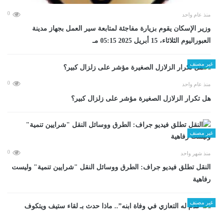
0
منذ عام واحد
وزير الإسكان يقوم بزيارة مفاجئة لمتابعة سير العمل بجهاز مدينة
العبوراليوم الثلاثاء، 15 أبريل 2025 05:15 مـ
غير مصنف
0
منذ عام واحد
هل تكرار الزلازل الصغيرة مؤشر على زلزال كبير؟
غير مصنف
0
منذ شهر واحد
​النقل تطلق فيديو جراف: الطرق ووسائل النقل "شرايين تنمية" وليست
رفاهية
غير مصنف