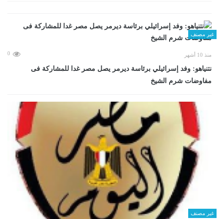
غير مصنف
0
منذ 10 أشهر
نتنياهو: وفد إسرائيلي برئاسة ديرمر يصل مصر غدا للمشاركة فى
مفاوضات شرم الشيخ
غير مصنف