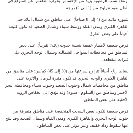
​ارتفاع نسب الرطوبة يزيد من الإحساس بحرارة الطقس عن المتوقع في
الظل بقيم تتراوح من (1 إلى 2) درجة.
​شبورة مائية من (4 إلى 8 صباحاً): على مناطق من شمال البلاد حتى
القاهرة الكبرى ومدن القناة ووسط سيناء وشمال الصعيد قد تكون كثيفة
أحياناً على بعض الطرق.
​فرص ضعيفة لأمطار خفيفة بنسبة حدوث (20% تقريباً): على بعض
المناطق من محافظات السواحل الشمالية وشمال الوجه البحري على
فترات متقطعة.
​نشاط رياح أحياناً تتراوح سرعتها من (30 إلى 45) كم/س: على مناطق من
القاهرة الكبرى والوجه البحري قد تكون مثيرة للرمال والأتربة على
مناطق من محافظات شمال وجنوب الصعيد وجنوب سيناء ومحافظة البحر
الأحمر ومناطق من (السلوم - سيوة) وقد تؤدي إلى انخفاض الرؤية
الأفقية على بعض المناطق.
​فرص ضعيفة لتكون بعض السحب المنخفضة على مناطق متفرقة من
جنوب الوجه البحري والقاهرة الكبرى ومدن القناة وشمال الصعيد وقد ينتج
عنها سقوط رذاذ خفيف وغير مؤثر على بعض المناطق.