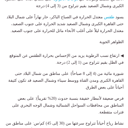
الكبرى وشمال الصعيد بقيم تتراوح من (3 إلى 4) درجة
​يسود
طقس
معتدل الحرارة في الصباح الباكر، حار نهاراً على شمال البلاد
حتى القاهرة الكبرى وشمال الصعيد شديد الحرارة على جنوب الصعيد،
معتدل الحرارة ليلاً على أغلب الأنحاء مائل للحرارة على جنوب الصعيد.
الظواهر الجوية
​◀ ارتفاع نسب الرطوبة يزيد من الإحساس بحرارة الطقس عن المتوقع
في الظل بقيم تتراوح من (1 إلى 2) درجة.
​شبورة مائية من (4 إلى 8 صباحاً): على مناطق من شمال البلاد حتى
القاهرة الكبرى ومدن القناة ووسط سيناء وشمال الصعيد قد تكون كثيفة
أحياناً على بعض الطرق.
​فرص ضعيفة لأمطار خفيفة بنسبة حدوث (20% تقريباً): على بعض
المناطق من محافظات السواحل الشمالية وشمال الوجه البحري على
فترات متقطعة.
​نشاط رياح أحياناً تتراوح سرعتها من (30 إلى 45) كم/س: على مناطق من