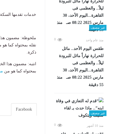
خدمات تقدمها السكة ا
غير مصنف
ملحوظة: مضمون هذا ا
0
منذ عام واحد
نقله بمحتواه كما هو 
طقس اليوم الأحد.. مائل
ذكرة.
للحرارة نهاراً مائل للبرودة
ليلاً.. والعظمى فى
انتبه: مضمون هذا الخ
القاهرة...اليوم الأحد، 30
بمحتواه كما هو من
مص
مارس 2025 08:22 صـ منذ
55 دقيقة
Facebook
غير مصنف
0
منذ 10 أشهر