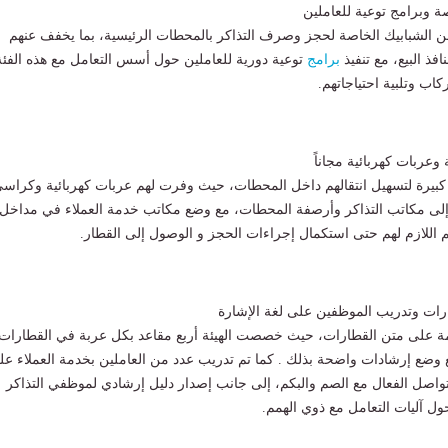
وبرامج توعية للعاملين
 الشبابيك الخاصة لحجز وصرف التذاكر بالمحطات الرئيسية، بما يخفف عنهم
فذ البيع، مع تنفيذ
برامج
توعية دورية للعاملين حول أسس التعامل مع هذه الفئة
اب وتلبية احتياجاتهم.
عربات كهربائية مجاناً
ة كبيرة لتسهيل انتقالهم داخل المحطات، حيث وفرت لهم عربات كهربائية وكراس
ا إلى مكاتب التذاكر وأرصفة المحطات، مع وضع مكاتب خدمة العملاء في مداخل
 اللازم لهم حتى استكمال إجراءات الحجز و الوصول إلى القطار.
ات وتدريب الموظفين على لغة الإشارة
ة على متن القطارات، حيث خصصت الهيئة أربع مقاعد بكل عربة في القطارات
ع وضع إرشادات واضحة بذلك . كما تم تدريب عدد من العاملين بخدمة العملاء عل
تواصل الفعال مع الصم والبكم، إلى جانب إصدار دليل إرشادي لموظفي التذاكر
 آليات التعامل مع ذوي الهمم.