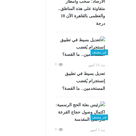
الأرصاد: سحب وأمطار
متفاوتة على هذه المناطق..
والعظمى بالقاهرة الآن 18
درجة
غير مصنف
0
منذ 10 أشهر
تعديل بسيط في تطبيق
إنستجرام يُغضب
المستخدمين.. ما القصة؟
غير مصنف
0
منذ 3 أشهر