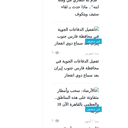
“قدم له التعازي في وفاة
ابنه”.. ماذا حدث بـ لقاء
ستيف ويتكوف
غير مصنف
0
منذ شهرين
تفعيل الدفاعات الجوية في
محافظة فارس جنوب إيران
بعد سماع دوي انفجار
غير مصنف
0
منذ 7 أشهر