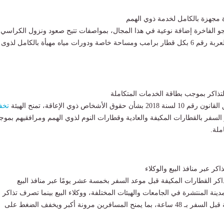
 مجهزة بالكامل لخدمة ذوي الهمم
جو الفاخرة إضافة نوعية في هذا المجال، بمواصفات تتيح صعود ونزول الكراسي
المتحركة، مع تجهيز العربة رقم 6 بكل قطار برامب ومساحة خاصة ودورات مياه مهيأة بالكامل لذوى
قوق الأشخاص ذوي الإعاقة، تمنح الهيئة
تخف
تذاكر السفر بالقطارات المكيفة والعادية وقطارات النوم لذوي الهمم ومرافقيهم بمو
ملة.
كر عبر منافذ البيع والوكلاء
ذاكر القطارات المكيفة قبل موعد السفر بخمسة عشر يومًا عبر منافذ البيع
ينة المنتشرة في الجامعات والهيئات المختلفة، ووكلاء البيع بينما تصرف تذاكر
القطارات غير المكيفة قبل السفر بـ 48 ساعة، بما يمنح المسافرين مرونة أكبر ويخفف الضغط على