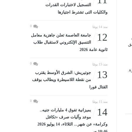
التسجيل لاختبارات القدرات
والكليات التى تشترط اجتيازها
0
منذ 14 يومًا
12
جامعة العاصمة تعلن جاهزية معامل
التنسيق الإلكتروني لاستقبال طلاب
ق
ثانوية عامة 2026
0
منذ 15 يومًا
ة.
13
جوتيريش: الشرق الأوسط يقترب
من نقطة اللاسيطرة ويطالب بوقف
القتال فورا
0
منذ 15 يومًا
14
بميزانية تفوق 4 مليارات جنيه..
موعد وآليات صرف «تكافل
وكرامة» عن شهر... الثلاثاء، 14 يوليو 2026
10:46 صـ