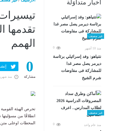
الارشيف
/
غير مصنف
أخبار متداوَلة
تقدمها ا
غير مصنف
الهمم
0
منذ 10 أشهر
نتنياهو: وفد إسرائيلي برئاسة
0
ديرمر يصل مصر غدا
إنشر ف
للمشاركة فى مفاوضات
مشاركة
منذ شهري
شرم الشيخ
تحرص الهيئة القومية
غير مصنف
انطلاقًا من مسؤليتها
المحطات اوعلى متن قط
0
منذ عام واحد