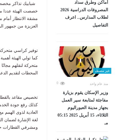
أماكن وطرق سداد
شبابيك تذاكر مخصصة 
المصروفات الدراسية 2026
خصصت الهيئة عددا من
لطلاب المدارس.. اعرف
مشقة الانتظار أمام منا
التفاصيل
العزيزة من جمهور الرك
توفير كراسي متحركة و
كما تولي الهيئة أهمي
متحركة لنقلهم مجانً
غير مصنف
المحطات لتقديم الدعم
0
منذ عام واحد
وزير الإسكان يقوم بزيارة
تخصيص مقاعد بالقطار
مفاجئة لمتابعة سير العمل
كذلك رفع جودة الخدم
بجهاز مدينة العبوراليوم
العادية لذوى الهمم م
الثلاثاء، 15 أبريل 2025 05:15
لغة الإشارة لضمان ال
مـ
ومشرفي القطارات حول