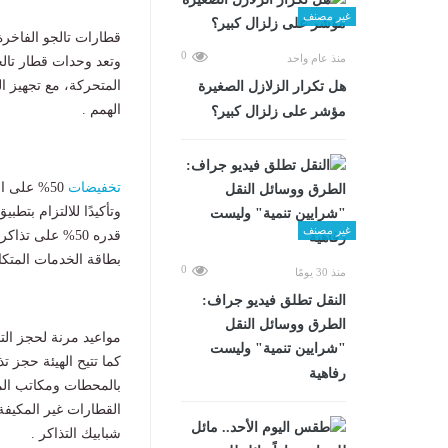
غير مصنف
قطارات تالجو الفاخرة
0
منذ عام واحد
وتعد وحدات قطار تال
هل تكرار الزلازل الصغيرة
الهمم .
مؤشر على زلزال كبير؟
تخفيضات
50% على التذاكر بموجب بطاقة الخدمات المتكاملة
وتأكيدًا للالتزام بتطبيق القانون رقم 10 لسنة 2018 بشأن ح
غير مصنف
قدره 50% على 
بطاقة الخدمات المتكا
0
منذ 30 يومًا
​النقل تطلق فيديو جراف:
الطرق ووسائل النقل
مواعيد مرنة لحجز التذا
"شرايين تنمية" وليست
كما تتيح الهيئة حجز ت
رفاهية
بالمحطات ومكاتب المد
شبابيك التذاكر .