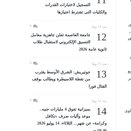
التسجيل لاختبارات القدرات
والكليات التى تشترط اجتيازها
ى
0
منذ 14 يومًا
،
12
جامعة العاصمة تعلن جاهزية معامل
د
التنسيق الإلكتروني لاستقبال طلاب
ثانوية عامة 2026
0
منذ 15 يومًا
13
ع
جوتيريش: الشرق الأوسط يقترب
ر
من نقطة اللاسيطرة ويطالب بوقف
القتال فورا
0
منذ 15 يومًا
14
بميزانية تفوق 4 مليارات جنيه..
طفال، وغيرها. فضلًا عن حسم وتقويض أسباب 1645 شكوى
موعد وآليات صرف «تكافل
وكرامة» عن شهر... الثلاثاء، 14 يوليو 2026
10:46 صـ