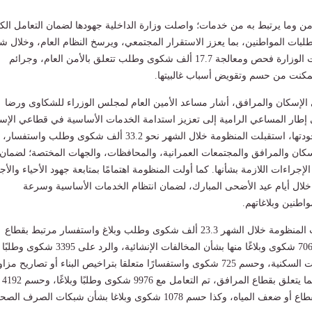
أمن وما يرتبط به من خدمات؛ واصلت وزارة الداخلية جهودها لضمان التعامل ال
بات المواطنين، بما يعزز الاستقرار المجتمعي، ويرسخ النظام العام، وخلال ش
مايو المنقضي، باشرت الوزارة فحص ومعالجة 17.7 ألف شكوى وطلب تتعلق بالأمن العام، وجرائم
تمكنت من حسم وتقويض أسباب غالبيتها.
الإسكان والمرافق، أشار مساعد الأمين العام لمجلس الوزراء للشكاوى ورضا
 إطار المساعي الرامية إلى تعزيز استدامة الخدمات الأساسية في قطاعي الإس
والمرافق والارتقاء بجودتها، استقبلت المنظومة خلال الشهر نحو 33.2 ألف شكوى وطلب واست
إسكان والمرافق والمجتمعات العمرانية، والمحافظات، والجهات المختصة؛ لضمان
جراءات اللازمة بشأنها. كما أولت المنظومة اهتمامًا بمتابعة جهود الأحياء والأج
 خلال أيام عيد الأضحى المبارك، لضمان انتظام الخدمات الأساسية وسرعة
اطنين وبلاغاتهم.
وفي هذا الشأن، تلقت المنظومة خلال الشهر 23.3 ألف شكوى وطلب وبلاغ واستفسار مرتبط بقطاع
الإسكان، وتم حسم 7064 شكوى وبلاغًا منها بشأن المخالفات الإنشائية، والرد على 3395 شكوى وطلبًا
بشأن تخصيص الوحدات السكنية، وحسم 725 شكوى واستفسارًا متعلقا بتراخيص البناء أو تصاريح مز
الأنشطة التجارية. وفيما يتعلق بقطاع المرافق، تم التعامل مع 9976 شكوى وطلبًا وبلاغًا، وحسم 4192
اه، وكذا حسم 1078 شكوى وبلاغا بشأن شبكات الصرف الصحي.