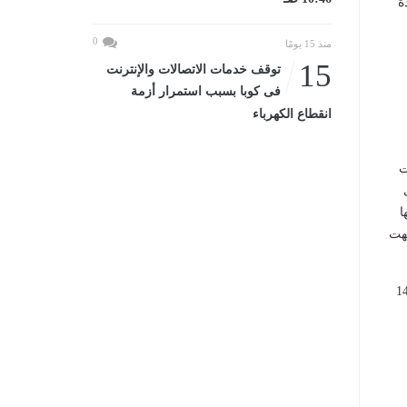
دة
0
منذ 15 يومًا
15
توقف خدمات الاتصالات والإنترنت
فى كوبا بسبب استمرار أزمة
انقطاع الكهرباء
ت
944 شكوى
ها
ُجهت
ا، وتمكن الجهاز من إزالة أسباب وحسم 1488