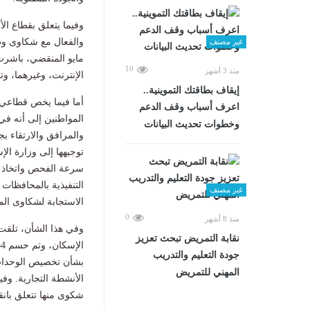
وفيما يتعلق بقطاع ال
والفعال مع شكاوى وطل
غير مصنف
10
منذ 3 أشهر
الإنترنت، وغيرهما، و
إيقاف بطاقتك التموينية..
أما فيما يخص قطاعي 
اعرف أسباب وقف الدعم
المواطنين إلى أنه في
وخطوات تحديث البيانات
توجيهها إلى وزارة ال
سرعة الفحص واتخاذ الإ
التنفيذية بالمحافظات
غير مصنف
الاستجابة لشكاوى المو
0
منذ 8 أشهر
نقابة التمريض تبحث تعزيز
جودة التعليم والتدريب
المهني للتمريض
شكوى منها تتعلق بانقطاع أو ضعف المي