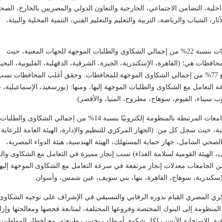
اخلية، التضامن الاجتماعي، الخارجية والتعاون الدولي والمصريين بالخارج، الصح
ثار، الشباب والرياضة، التربية والتعليم والتعليم الفني، التنمية المحلية والبيئة،
فيما اختصت المحافظات بنسبة 22% من إجمالي الشكاوى والطلبات الموجهة للجهات المعنية، حيث
تقبلت وتعاملت 9 محافظات هي؛ (القاهرة، الإسكندرية، الجيزة، الشرقية، الدقهلية، القليوبية، البحي
الغربية، والمنوفية) مع 77% من إجمالي الشكاوى الموجهة للمحافظات. وحقق أغلب المحافظات نس
التعامل مع الشكاوى والطلبات الموجهة إليها، ومنها: (بورسعيد، الإسماعيلية، ق
سيناء، الفيوم، سوهاج، مطروح، المنيا، والأقصر).
واختصت الهيئات والجامعات المرتبطة بالمنظومة إلكترونيًا بنسبة 14% من إجمالي الشكاوى والطلبات
ة، حيث سجل كل من: (الجهاز المركزي للتنظيم والإدارة، الهيئة العامة للرعاية
الصحي الشامل، جهاز حماية المستهلك، الهيئة الهندسية، هيئة الدواء المصرية،
 الهيئة القومية لسلامة الغذاء) نسب إنجاز مميزة في التعامل مع الشكاوى والر
ن الجامعات معدلات إنجاز مرتفعة في سرعة التعامل مع الشكاوى الموجهة إليها
لإسكندرية، سوهاج، القاهرة، بنها، بني سويف، عين شمس، وأسوان.
كزي المصري القيام بدوره الرقابي والتنسيقي في الإشراف على توجيه الشكاوى
 المنظومة إلى البنوك المختصة وفروعها المختلفة، لمتابعة فحصها ومعالجتها وإزا
حقيق الاستجابة الأنسب لكل شكوى أو طلب بحسب طبيعته، مع إخطار المواطنين