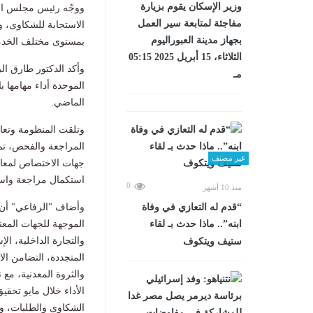
وزير الإسكان يقوم بزيارة
ووجّه رئيس مجلس الوز
مفاجئة لمتابعة سير العمل
الاستجابة للشكاوى، و
بجهاز مدينة العبوراليوم
بمستوى مختلف الخدم
الثلاثاء، 15 أبريل 2025 05:15
وأكد الدكتور طارق ال
مـ
الموحدة أداء مهامها 
الماضي.
غير مصنف
استكمال مراجعة واستي
0
منذ 10 أشهر
“قدم له التعازي في وفاة
ابنه”.. ماذا حدث بـ لقاء
الموجهة للجهات المعنية على 
والتجارة الداخلية، ال
ستيف ويتكوف
المتجددة، التضامن الاج
الأداء خلال مايو تحق
الشكاوى والطلبات، وال