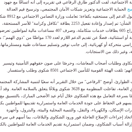
ة الاجتماعية، لفت الدكتور طارق الرفاعي في تقريره إلى أنه اتساقًا مع جهود
مج
الحماية الاجتماعية وتعزيز شبكات الأمان المجتمعي، وترسيخ قيم العدالة
الاجتماعية لضمان وصول الدعم إلى مستحقيه بكفاءة؛ تعام
وطلبًا وبلاغًا. وفي هذا الشأن؛ تم إصدار وإعادة تفعيل 2253 بطاقة "تكافل وكرامة" للأسر المستحقة،
وإنهاء إجراءات استخراج 605 بطاقات خدمات متكاملة، وصرف 407 مساعدات مالية لمواطنين تعر
لظروف معيشية طارئة أو استثنائية، فضلًا عن تقديم الدعم اللازم لعدد 170 مواطنًا من "ذوي ال
اسي متحركة أو كهربائية، إلى جانب توفير وتسليم سماعات طبية ومستلزماتها،
، وغير ذلك من الاستجابات.
كاوى وطلبات أصحاب المعاشات، وحرصًا على صون حقوقهم التأمينية وتيسير
لهيئة القومية للتأمين الاجتماعي 8501 شكوى وطلب واستفسار.
لطوارئ، أوضح "الرفاعي" من خلال التقرير أنه سعيًا لتنمية المشاركة المجتمع
ودعمًا لانتظام المرافق العامة، تفاعلت المنظومة مع 3628 شكوى وبلاغًا يتعلق بالسلامة العامة. 
صًا بسرعة التعامل مع هذه الشكاوى خلال أيام عيد الأضحى المبارك، بالتنسيق مع
يسهم في الحفاظ على جودة الخدمات العامة واستمرارية تقديمها للمواطنين بكف
ات الإسكان، والكهرباء، والنقل، والتنمية المحلية والبيئة، والبترول، وأجهزة
اتخاذ إجراءات الإصلاح العاجلة فور ورود الشكاوى والبلاغات، بما أسهم في سرع
وإزالة أسباب الشكاوى، وضمان استمرارية تقديم الخدمات العامة للمواطنين بالكف