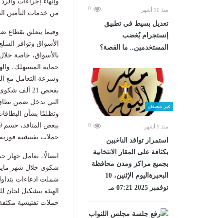
0
منذ 10 أشهر
من خدمات التأمين ا
تعديل بسيط في تطبيق
وفيما يتعلق بقطاع ض
إنستجرام يُغضب
الأسواق وتوافر السلع
المستخدمين.. ما القصة؟
بالأسواق، خاصة خلال أ
حماية المستهلك، والهي
وسرعة التعامل مع الشك
بفحص 21 ألف
غير مصنف
0
منذ 9 أشهر
حملات تفتيشية فورية 
استمرار توافد الناخبين
بكثافة على المقار الانتخابية
بجميع مراكز ومدن محافظة
البحيرةاليوم الإثنين، 10
شملت ادعاءات بتداول 
نوفمبر 2025 07:21 مـ
حملات تفتيشية مكثفة