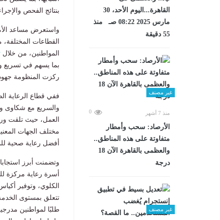
القاهرة...اليوم الأحد، 30
بنتائج الفحص والإجراء
مارس 2025 08:22 صـ منذ
واستعرض مساعد الأمي
55 دقيقة
القطاعات المختلفة، مؤ
المواطنين، من خلال
ت
بما يسهم في تسريع وت
ركزت المنظومة جهودها
غير مصنف
ففي قطاع الرعاية الص
والسريع مع شكاوى وا
0
منذ 7 أشهر
العمل، حيث تلقت ورصدت المنظومة نحو 3
الأرصاد: سحب وأمطار
مختلف الجهات المعنية 
متفاوتة على هذه المناطق..
أفضل رعاية صحية للم
والعظمى بالقاهرة الآن 18
درجة
أسرة رعاية مركزة للك
طلبًا لمواطنين مدرجي
غير مصنف