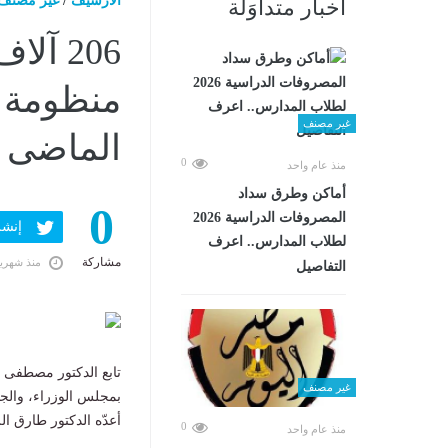
الارشيف
/
غير مصنف
أخبار متداوَلة
206 آ
منظومة ا
غير مصنف
الماضى
0
منذ عام واحد
أماكن وطرق سداد
0
المصروفات الدراسية 2026
إنشر ف
لطلاب المدارس.. اعرف
مشاركة
منذ شهري
التفاصيل
تابع الدكتور مصطفى 
غير مصنف
بمجلس الوزراء، والجه
أعدّه الدكتور طارق ا
0
منذ عام واحد