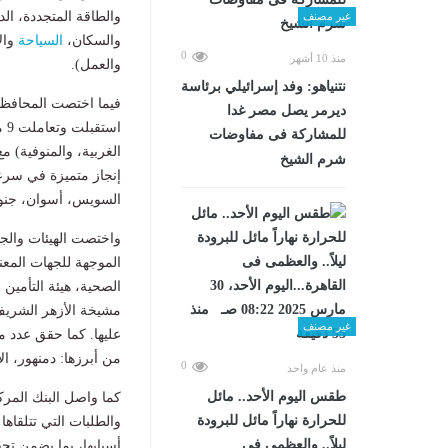
والطاقة المتجددة، الد
غير مصنف
والسكان،
السياحة
والآ
0
منذ 10 أشهر
والعمل).
نتنياهو: وفد إسرائيلي برئاسة
ديرمر يصل مصر غدا
اس
للمشاركة فى مفاوضات
شرم الشيخ
إنجاز متميزة في سرعة 
السويس، أسوان، جنوب 
الموجهة للجهات المعني
الصحية، هيئة التأمين 
مشيخة الأزهر الشريف،
غير مصنف
عليها. كما حقق عدد م
من أبرزها: دمنهور، ا
0
منذ عام واحد
طقس اليوم الأحد.. مائل
كما واصل البنك المر
للحرارة نهاراً مائل للبرودة
والطلبات التي تتلقاها
ليلاً.. والعظمى فى
أسبابها، بما يضمن ت