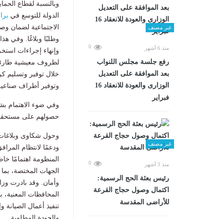
وبالنسبة لقطاع الحماي
الدولة للتوسع في
برا
غير مصنف
0
منذ 6 أشهر
رفع جلسة مجلس اللنواب
بعد الموافقة على التعديل
خلال توفير وتسليم كر
الوزارى والعودة للانعقاد 16
وتوفير أطراف صناعية
فبراير
وفي ضوء الاهتمام بش
حصولهم على مستحقاتهم؛ تلقت ا
وحول شكاوى وبلاغات ا
غير مصنف
المنظومة اهتمامًا خا
0
منذ 3 أشهر
الجهات المختصة، بما 
رئيس بعثة الحج الرسمية:
وأمان. وقد بادرت وزار
اكتمال وصول حجاج القرعة
المحافظات المعنية، ب
للأراضى المقدسة
تنفيذ أعمال الصيانة 
والجودة المطلوبة.