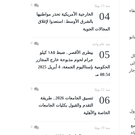
0
منذ 15 يومًا
قاء
04
الخارجية الأمريكية تحذر مواطنيها
بالشرق الأوسط: استعدوا لإغلاق
المجالات الجوية
ايو
0
منذ عام واحد
05
بيطرى الأقصر.. ضبط ١٨٥ كيلو
مال
جرام لحوم مذبوحة خارج المجازر
ت، إلى
الحكومية بإسنااليوم الجمعة، 4 أبريل 2025
، وجار
08:54 مـ
0
منذ 12 يومًا
06
تنسيق الجامعات 2026.. طريقة
التقدم والقبول بكليات الجامعات
رول
الخاصة والأهلية
مع
0
منذ 19 يومًا
اء