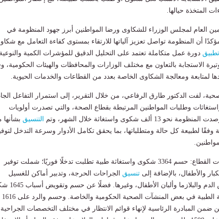
ات المتخذة حيالها.
ن العام لمجلس الوزراء للشكاوى ورضا المواطنين أبرز جهود المنظومة في
كدًا أن المنظومة تواصل تعزيز آلياتها للارتقاء بمستوى كفاءة التعامل مع شكاو
طبيق
دورة عمل متكاملة تعتمد على التحليل الدقيق للمؤشرات الكمية والنوعية
يرة الاستجابة بالتعاون مع مختلف الوزارات والمحافظات والهيئات الحكومية، وق
 لمتابعة ومعالجة الشكاوى الخاصة بعدد من القطاعات والخدمات الحيوية.
حية، لفت الدكتور طارق الرفاعي، من خلال التقرير، إلى استمرار التفاعل الجاد
ستغاثات وطلبات المواطنين المرتبطة بقطاع الصحة، والتي تصدرت أولويات
1 ألف شكوى واستغاثة خلال الشهر، وتم
التنسيق
بشأنها م
وفقًا لطبيعة كل حالة ومتطلباتها، بما يحقق تكامل الأدوار وسرعة التدخل لتوفي
واطنين.
وتضمنت أبرز استجابات القطاع: حسم 3364 شكوى واستغاثة طبية تطلبت تدخلًا فوريًا؛ شملت توفير
بار والأطفال، بالإضافة إلى
تنسيق
الجراحات الحرجة، وتدبير أماكن للغسيل
الكلوي، وتوفير أكياس الدم والبلازما وألبان الأ
تتعلق بمستوى الخدمة الطبية في بعض المنشآت الصحية الحكومية والخاصة. وحسم والرد على 1616
ن ضمن المبادرة الرئاسية لإنهاء قوائم الانتظار في مختلف التخصصات الجراحية.