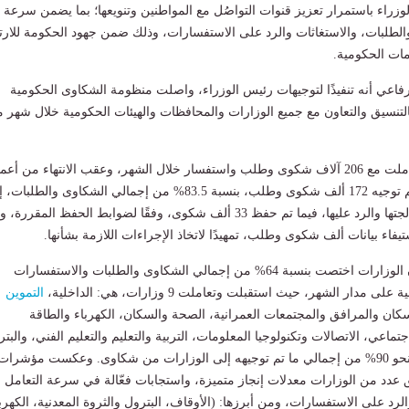
راء باستمرار تعزيز قنوات التواصُل مع المواطنين وتنويعها؛ بما يضمن سرعة
الطلبات، والاستغاثات والرد على الاستفسارات، وذلك ضمن جهود الحكومة للارت
ات الحكومية.
رفاعي أنه تنفيذًا لتوجيهات رئيس الوزراء، واصلت منظومة الشكاوى الحكومية
بالتنسيق والتعاون مع جميع الوزارات والمحافظات والهيئات الحكومية خلال شهر م
وتلقت المنظومة وتعاملت مع 206 آلاف شكوى وطلب واستفسار خلال الشهر، وعقب الانتهاء من أع
المراجعة والفحص، تم توجيه 172 ألف شكوى وطلب، بنسبة 83.5% من إجمالي الشكاوى والطلبا
جهات الاختصاص لمعالجتها والرد عليها، فيما تم حفظ 33 ألف شكوى، وفقًا لضوابط الحفظ المقررة
فاء بيانات ألف شكوى وطلب، تمهيدًا لاتخاذ الإجراءات اللازمة بشأنها.
وأضاف "الرفاعي" أن الوزارات اختصت بنسبة 64% من إجمالي الشكاوى والطلبات والاستفسارات
مدار الشهر، حيث استقبلت وتعاملت 9 وزارات، هي: الداخلية،
التموين
إسكان والمرافق والمجتمعات العمرانية، الصحة والسكان، الكهرباء والطاقة
تماعي، الاتصالات وتكنولوجيا المعلومات، التربية والتعليم والتعليم الفني، والبت
والثروة المعدنية، مع نحو 90% من إجمالي ما تم توجيهه إلى الوزارات من شكاوى. وعكست مؤشرات
يق عدد من الوزارات معدلات إنجاز متميزة، واستجابات فعّالة في سرعة التعامل 
رد على الاستفسارات، ومن أبرزها: (الأوقاف، البترول والثروة المعدنية، الكهرب