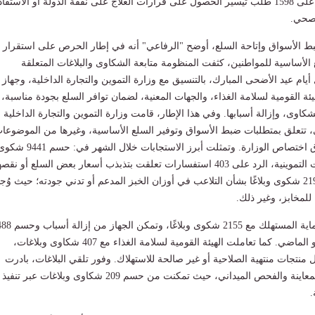
وإنهاء إجراءات والرد على 1598 طلب تيسير الحصول على قرارات العلاج على نفقة الدولة أو الاستفا
لصحي.
بط الأسواق وإتاحة السلع، أوضح "الرفاعي" أنه في إطار الحرص على استقرار
 الأساسية للمواطنين، كثفت المنظومة متابعة الشكاوى والبلاغات المتعلقة
يام عيد الأضحى المبارك، بالتنسيق مع وزارة التموين والتجارة الداخلية، وجهاز
ئة القومية لسلامة الغذاء، والجهات المعنية، لضمان توافر السلع بجودة مناسبة،
اوى، وإزالة أسبابها. وفي هذا الإطار، قامت وزارة التموين والتجارة الداخلية
 شكوى، تتعلق بمتطلبات ضبط الأسواق وتوفير السلع الأساسية، وغيرها من الموضوعا
التي تدخل ضمن نطاق اختصاص الوزارة. وتمثلت أبرز الاستجابات خلال الشهر في: حسم 1
وتظلمًا بشأن البطاقات التموينية، الرد على 403 استفسارات تعلقت بتذبذب أسعار بعض السلع أو نقص
ببعض المنافذ، حسم 219 شكوى وبلاغًا بشأن التلاعب في أوزان الخبز المدعم أو تدني جودته؛ حيث و
للمخابز، وغير ذلك.
اتصالًا، تعامل جهاز حماية المستهلك مع 2155 شكوى وبلاغً
شكوى خلال شهر مايو الماضي. كما تعاملت الهيئة القومية لسلامة الغذاء مع 407 شكاوى وبلاغات،
منتجات منتهية الصلاحية أو غير صالحة للاستهلاك. وفور تلقي البلاغات، بادرت
الهيئة بتشكيل لجان للمعاينة والفحص الميداني، حيث تمكنت من حسم 209 شكاوى وبلاغات عبر تنفيذ
.