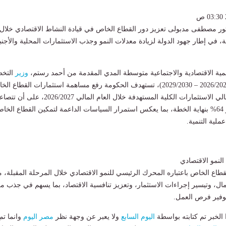
ر مصطفى مدبولى تعزيز دور القطاع الخاص في قيادة النشاط الاقتصادي خلال
ة، في إطار جهود الدولة لزيادة معدلات النمو وجذب الاستثمارات المحلية والأجنبي
نمية الاقتصادية والاجتماعية متوسطة المدي المقدمة من أحمد رستم،
وزير
التخ
والتنمية الاقتصادية (2026/2027 – 2029/2030)، تستهدف الحكومة رفع مساهمة استثمارات القطاع ا
إلى نحو 59% من إجمالي الاستثمارات الكلية المستهدفة خلال العام المالي 2026/2027، على أن
تدريجيا لتصل إلى نحو 64% بنهاية الخطة، بما يعكس استمرار السياسات الداعمة لتمكين القطاع الخا
لية التنمية.
لنمو الاقتصادي
قطاع الخاص باعتباره المحرك الرئيسي للنمو الاقتصادي خلال المرحلة المقبلة، 
مال، وتيسير إجراءات الاستثمار، وتعزيز تنافسية الاقتصاد، بما يسهم في جذب مز
وفير فرص العمل.
لخبر تم كتابته بواسطة
اليوم السابع
ولا يعبر عن وجهة نظر
مصر اليوم
وانما تم