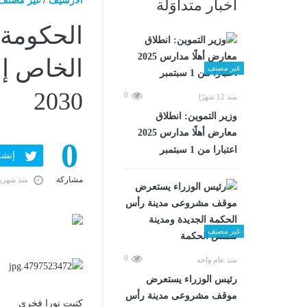
الارشيف
/
غير مصنف
أخبار متداوَلة
الحكومة
غير مصنف
2030
0
منذ 12 شهرًا
وزير التموين: انطلاق
معارض أهلًا مدارس 2025
0
اعتبارا من 1 سبتمبر
إنشر ف
مشاركة
منذ شهري
غير مصنف
0
منذ عام واحد
رئيس الوزراء يستعرض
موقف مشروعى مدينة رأس
كتبت نورا فخري