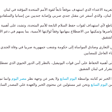
عربية الاعتداء الذي استهدف موقعاً تابعاً لقوة الأمم المتحدة المؤقتة في لبنان
لبنان، والذي أسفر عن مقتل جندي صربي وإصابة جنديين من إسبانيا والسلفادور
طع لأي استهداف لقوات حفظ السلام التابعة للأمم المتحدة، وتشدد على أهمية
ها وتمكينها من الاضطلاع بمهامها وفقاً لولايتها الأممية، بما يسهم في دعم ال
الشقيق.
 التعازي وصادق المواساة إلى حكومة وشعب جمهورية صربيا في وفاة الجندي
ء العاجل للمصابين.
ى أهمية الحفاظ على أمن قوات اليونيفيل، بالنظر إلى الدور الحيوي الذي تضطلع
قرار في لبنان الشقيق.
لخبر تم كتابته بواسطة
اليوم السابع
ولا يعبر عن وجهة نظر
مصر اليوم
وانما تم
من
اليوم السابع
ونحن غير مسئولين عن محتوى الخبر والعهدة علي المصدر الساب