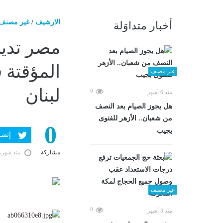
الارشيف
/
غير مصنف
أخبار متداوَلة
مصر تدين
المؤقتة 
غير مصنف
لبنان
0
منذ 6 أشهر
هل يجوز الصيام بعد النصف
من شعبان.. الأزهر للفتوى
0
يجيب
إنشر ف
مشاركة
منذ شهري
غير مصنف
0
منذ 3 أشهر