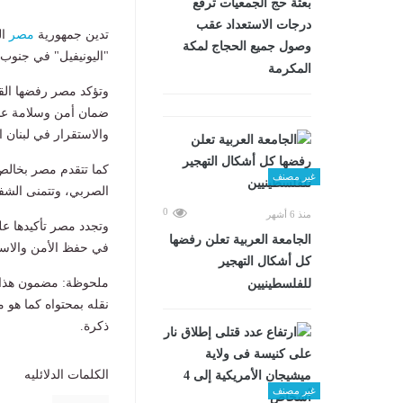
بعثة حج الجمعيات ترفع
درجات الاستعداد عقب
تدين جمهورية
مصر
ال
وصول جميع الحجاج لمكة
"اليونيفيل" في جنوب 
المكرمة
وتؤكد مصر رفضها القا
ضمان أمن وسلامة عناصر
والاستقرار في لبنان 
كما تتقدم مصر بخالص
غير مصنف
الصربي، وتتمنى الشفا
0
منذ 6 أشهر
وتجدد مصر تأكيدها عل
الجامعة العربية تعلن رفضها
في حفظ الأمن والاست
كل أشكال التهجير
ملحوظة: مضمون هذا ا
للفلسطينيين
نقله بمحتواه كما هو 
ذكرة.
الكلمات الدلائليه
غير مصنف