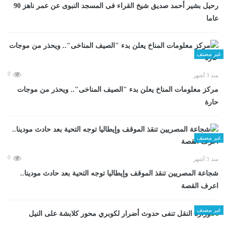
رحيل بشير أحمد صديق شيخ القراء فى المسجد النبوى عن عمر ناهز 90
عاما
غير مصنف
0
منذ 3 أشهر
مركز معلومات المناخ يعلن بدء "الصيف المناخى".. ويحذر من موجات
حارة
غير مصنف
0
منذ 3 أشهر
شجاعة المصريين تنقذ الموقف وإيطاليا توجه التحية بعد حادث مودينا..
اعرف القصة
غير مصنف