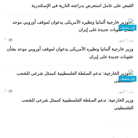
القبض على عامل استعرض بدراجته النارية في الإسكندرية
غير مصنف
0
منذ 7 أشهر
وزير خارجية ألمانيا ونظيره الأمريكى يدعوان لموقف أوروبي موحد بشأن
عقوبات جديدة على إيران
غير مصنف
0
منذ 7 أشهر
وزير الخارجية: ندعم السلطة الفلسطينية كممثل شرعى للشعب
الفلسطينى