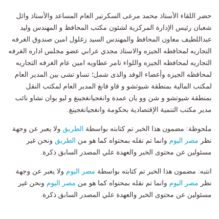
حضر اللقاء الأستاذ محمد مرعى السكرتير العام المساعد والأستاذ وائل
شعبان رئيس الإدارة المركزية لشئون مكتب المحافظ و المهندس وليد
عبداللطيف معاون المحافظ والمهندس السيد زغلول امين صندوق الغرفه
التجاريه لمحافظه الجيزه والاستاذ مجدي عرابي عضو مجلس اداره الغرفه
التجاريه لمحافظه الجيزه واللواء تامر عطاويه امين عام الغرفه التجاريه
لمحافظه الجيزه وأعضاء الوفد والذى شمل؛ تساو تشى بين المدير العام
لمكتب المالية بمنطقة شيوتشو و قاو فانغ المدير العام لمكتب النقل
بمنطقة شيوتشو و شن وو يان عمدة وانغجيانغجينغ و ليو يوان تشاو نائب
مدير مكتب التنمية الإقتصادية بحكومة وانغجيانغجينغ.
ملحوظة: مضمون هذا الخبر تم كتابته بواسطة
الطريق
ولا يعبر عن وجهة
نظر
مصر اليوم
وانما تم نقله بمحتواه كما هو من
الطريق
ونحن غير
مسئولين عن محتوى الخبر والعهدة علي المصدر السابق ذكرة.
انتبه: مضمون هذا الخبر تم كتابته بواسطة
مصر اليوم
ولا يعبر عن وجهة
نظر
مصر اليوم
وانما تم نقله بمحتواه كما هو من
مصر اليوم
ونحن غير
مسئولين عن محتوى الخبر والعهدة علي المصدر السابق ذكرة.