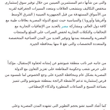
والتى من شأنها دعم المستثمرين الصينين من خلال توفير سوق إستثمارى
منخفض التكاليف ومتشعب العلاقات ومتعدد المميزات الجغرافية لقربه
من الأسواق المستهدفة من قبل الجمهورية الصينية ( الشرق الأوسط
وأفريقيا وأوروبا ) والسياسية حيث تتمتع الدولة المصرية بعلاقات طيبة مع
كافة دول العالم، ومشاركة
مصر
بالعديد من الإتفاقيات التجارية مع
التحالفات والتكتلات التجارية لخفض الضرائب على السلع والمنتجات
المصرية والمصنعة بمدنها وتوفير العديد من المدن الصناعية المتخصصة
والمتعددة التخصصات والتى تقع ٥ منها بمحافظة الجيزة.
من جانبه عبر نائب منطقة شيوتشو عن إمتنانه لحفاوة الإستقبال، مؤكداً
على حرص شعب وحكومة المقاطعة على تعزيز التعاون مع الدولة
المصرية بشكل عام ومحافظة الجيزة على وجع الخصوص لما تلمسوه من
فرص إستثمارية تدعم الأنشطة الرائجة بمنطقة شيوتشو والتى تتميز
بصناعة النسيج و الصناعات المتطورة والذكاء الإصطناعى.
كما أشاد السيد تشو بحجم التطوير التى تشهده المدن المصرية وعلى