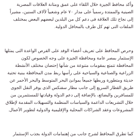
وأكد محافظ الجيزة خلال اللقاء على عمق ومتانة العلاقات المصرية
الصينية والممتدة رسمياً على مدار ٧٠ عام وشعبياً لآلاف السنين، مشيراً
إلى نجاح تلك العلاقة فى دعم كل من البلدين لبعضهم البعض بمختلف
الملفات التى تهم كل طرف بالمحافل الدولية.
وحرص المحافظ على تعريف أعضاء الوفد على الفرص الواعدة التى يمثلها
الإستثمار بمصر عامة ومحافظة الجيزة على وجه الخصوص لكون
المحافظة تتمتع بمقومات متنوعة من شأنها إحتضان مختلف الأنشطة
الزراعية والصناعية والسياحية على رأسها ربط مدن المحافظة ببنية تحتية
حديثة ومتطورة وربطها جميعاً بموانئ البحر المتوسط والبحر الأحمر عن
طريق القطار السريع إلى جانب مطار سفنكس الذى يوفر النقل الجوى
للمسافرين والبضائع، بالإضافة إلى دعم الدولة وقيادتها للمستثمرين من
خلال التشريعات الداعمة والسياسات المنظمة والتسهيلات المقدمة لإطلاق
المشروعات وعقد الشراكات المحلية والإقليمية والدولية لتطوير الأعمال.
كما تطرق المحافظ لشرح جانب من إهتمامات الدولة بجذب الإستثمار