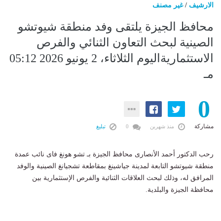
الارشيف
/
غير مصنف
محافظ الجيزة يلتقى وفد منطقة شيوتشو
الصينية لبحث التعاون الثنائي والفرص
الاستثماريةاليوم الثلاثاء، 2 يونيو 2026 05:12
مـ
0
مشاركة
منذ شهرين
0
تبليغ
رحب الدكتور أحمد الأنصارى محافظ الجيزة بـ تشو هونغ فاى نائب عمدة
منطقة شيوتشو التابعة لمدينة جياشينغ بمقاطعة تشجيانغ الصينية والوفد
المرافق له، وذلك لبحث العلاقات الثنائية والفرص الإستثمارية بين
محافظة الجيزة والبلدية.