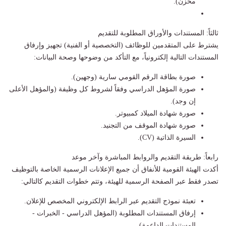
مخزن).
​ثالثاً: المستندات والأوراق المطلوبة للتقديم
​يشترط على المتقدمين للوظائف (التخصصية أو الفنية) تجهيز وإرفاق
المستندات التالية إلكترونياً، مع التأكد من وضوحها وصحة البيانات:
​صورة بطاقة الرقم القومي سارية (وجهين).
​صورة المؤهل الدراسي وفقاً لشروط كل وظيفة (والمؤهل الأعلى
إن وجد).
​صورة شهادة الميلاد كمبيوتر.
​صورة شهادة الموقف من التجنيد.
​السيرة الذاتية (CV).
​رابعاً: طريقة التقديم والروابط المباشرة وآخر موعد
​أكدت الهيئة القومية للأنفاق أن جميع الإعلانات الرسمية الخاصة بالتوظيف
تصدر فقط عبر الصفحة الرسمية للهيئة، وتتم خطوات التقديم كالتالي:
​تعبئة نموذج التقديم عبر الرابط الإلكتروني المخصص للإعلان.
​إرفاق المستندات المطلوبة (المؤهل الدراسي - الخبرات -
المستندات الداعمة).