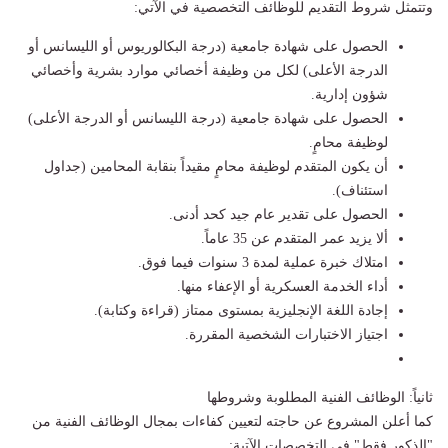
​وتتمثل شروط التقديم للوظائف التخصصية في الآتي:
​الحصول على شهادة جامعية (درجة البكالوريوس أو الليسانس أو
الدرجة الأعلى) لكل من وظيفة أخصائي موارد بشرية وأخصائي
شؤون إدارية.
​الحصول على شهادة جامعية (درجة الليسانس أو الدرجة الأعلى)
لوظيفة محامٍ.
​أن يكون المتقدم لوظيفة محامٍ مقيداً بنقابة المحامين (جداول
استئناف).
​الحصول على تقدير عام جيد كحد أدنى.
​ألا يزيد عمر المتقدم عن 35 عاماً.
​امتلاك خبرة عملية لمدة 3 سنوات فيما فوق.
​أداء الخدمة العسكرية أو الإعفاء منها.
​إجادة اللغة الإنجليزية بمستوى ممتاز (قراءة وكتابة).
​اجتياز الاختبارات الشخصية المقررة.
​ثانياً: الوظائف الفنية المطلوبة وشروطها
​كما أعلن المشروع عن حاجته لتعيين كفاءات بمجال الوظائف الفنية من
"الذكور فقط" في التخصصات الآتية: