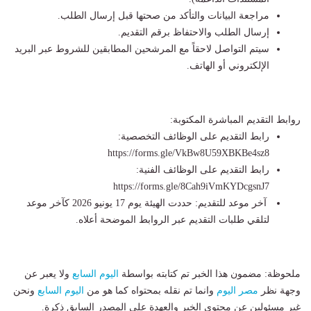
​مراجعة البيانات والتأكد من صحتها قبل إرسال الطلب.
​إرسال الطلب والاحتفاظ برقم التقديم.
​سيتم التواصل لاحقاً مع المرشحين المطابقين للشروط عبر البريد
الإلكتروني أو الهاتف.
​روابط التقديم المباشرة المكتوبة:
​رابط التقديم على الوظائف التخصصية:
https://forms.gle/VkBw8U59XBKBe4sz8
​رابط التقديم على الوظائف الفنية:
https://forms.gle/8Cah9iVmKYDcgsnJ7
​ آخر موعد للتقديم: حددت الهيئة يوم 17 يونيو 2026 كآخر موعد
لتلقي طلبات التقديم عبر الروابط الموضحة أعلاه.
ملحوظة: مضمون هذا الخبر تم كتابته بواسطة
اليوم السابع
ولا يعبر عن
وجهة نظر
مصر اليوم
وانما تم نقله بمحتواه كما هو من
اليوم السابع
ونحن
غير مسئولين عن محتوى الخبر والعهدة علي المصدر السابق ذكرة.