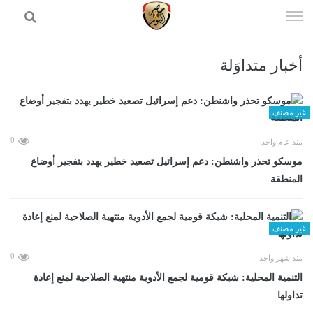
إذهب
الى
المحتوى
أخبار متداوَلة
الرئيسية
غير مصنف
0
منذ عام واحد
موسكو تحذر واشنطن: دعم إسرائيل تصعيد خطير يهدد بتفجير أوضاع
المنطقة
غير مصنف
0
منذ شهر واحد
التنمية المحلية: شبكة قومية لجمع الأدوية منتهية الصلاحية لمنع إعادة
تداولها