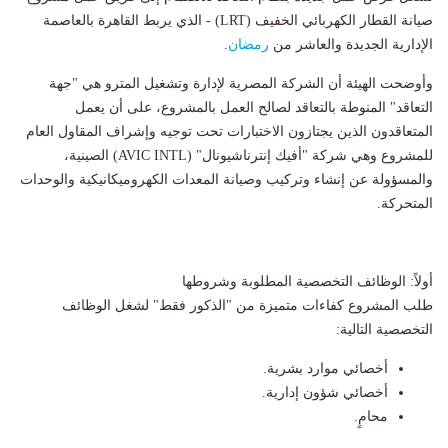
صيانة القطار الكهربائي الخفيف (LRT) - الذي يربط القاهرة بالعاصمة
الإدارية الجديدة والعاشر من
رمضان
.
​وأوضحت الهيئة أن الشركة المصرية لإدارة وتشغيل المترو هي "جهة
التعاقد" المنوطة بالتعاقد لصالح العمل بالمشروع، على أن يعمل
المتعاقدون الذين يجتازون الاختبارات تحت توجيه وإشراف المقاول العام
للمشروع وهي شركة "أفيك إنترناشيونال" (AVIC INTL) الصينية،
والمسؤولة عن إنشاء وتركيب وصيانة المعدات الكهروميكانيكية والوحدات
المتحركة.
​أولاً: الوظائف التخصصية المطلوبة وشروطها
​طلب المشروع كفاءات متميزة من "الذكور فقط" لشغل الوظائف
التخصصية التالية:
​أخصائي موارد بشرية.
​أخصائي شؤون إدارية.
​محامٍ.