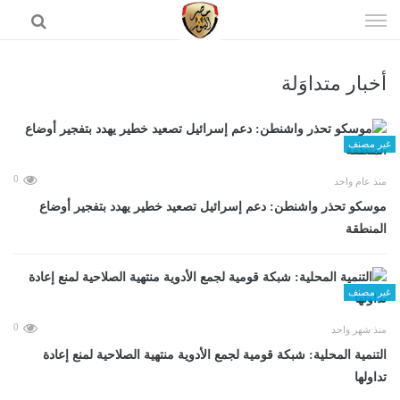
إذهب
الى
المحتوى
أخبار متداوَلة
الرئيسية
غير مصنف
0
منذ عام واحد
موسكو تحذر واشنطن: دعم إسرائيل تصعيد خطير يهدد بتفجير أوضاع
المنطقة
غير مصنف
0
منذ شهر واحد
التنمية المحلية: شبكة قومية لجمع الأدوية منتهية الصلاحية لمنع إعادة
تداولها