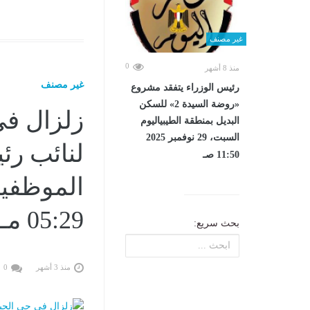
غير مصنف
0
منذ 8 أشهر
غير مصنف
رئيس الوزراء يتفقد مشروع
«روضة السيدة 2» للسكن
زلزال في
البديل بمنطقة الطيبياليوم
السبت، 29 نوفمبر 2025
لنائب رئ
11:50 صـ
05:29 مـ
بحث سريع:
منذ 3 أشهر
0