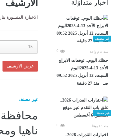
الارشيف
أخبار متداوَلة
الاخبارة المنشورة بتا
غير مصنف
15
0
منذ عام واحد
حظك اليوم.. توقعات الابراج
الأحد 13-4-2025اليوم
السبت، 12 أبريل 2025 09:52
صـ منذ 27 دقيقة
غير مصنف
محافظة ا
غير مصنف
0
منذ 13 يومًا
ناهيا وم
اختبارات القدرات 2026..