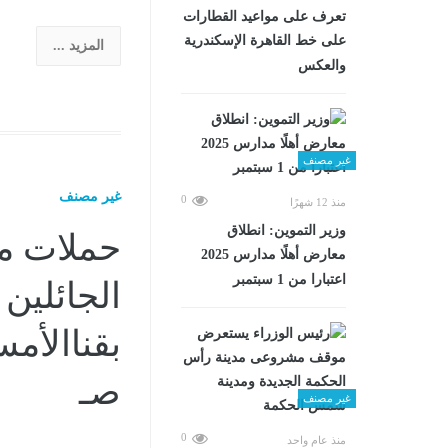
تعرف على مواعيد القطارات
على خط القاهرة الإسكندرية
المزيد ...
والعكس
غير مصنف
غير مصنف
0
منذ 12 شهرًا
وزير التموين: انطلاق
حملات مس
معارض أهلًا مدارس 2025
اعتبارا من 1 سبتمبر
الجائلين
صـ
غير مصنف
0
منذ عام واحد