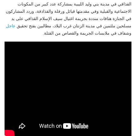
القذافي في مدينة بني وليد الليبية بمشاركة عدد كبير من المكونات
الاجتماعية والقبلية وفي مقدمتها قبائل ورفلة والقذاذفة، وردد المشاركون
في الجنازة هتافات منددة بجريمة اغتيال سيف الإسلام القذافي على يد
مسلحين ملثمين في مدينة الزنتان غرب البلاد، مطالبين بفتح تحقيق
عاجل
وشفاف في ملابسات الجريمة والقصاص من القتلة.