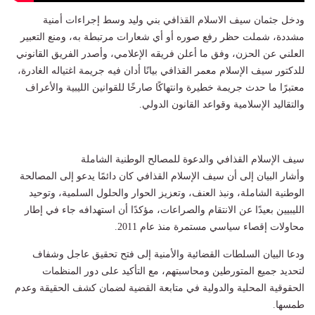
ودخل جثمان سيف الاسلام القذافي بني وليد وسط إجراءات أمنية
مشددة، شملت حظر رفع صوره أو أي شعارات مرتبطة به، ومنع التعبير
العلني عن الحزن، وفق ما أعلن فريقه الإعلامي، وأصدر الفريق القانوني
للدكتور سيف الإسلام معمر القذافي بيانًا أدان فيه جريمة اغتياله الغادرة،
معتبرًا ما حدث جريمة خطيرة وانتهاكًا صارخًا للقوانين الليبية والأعراف
والتقاليد الإسلامية وقواعد القانون الدولي.
سيف الإسلام القذافي والدعوة للمصالح الوطنية الشاملة
وأشار البيان إلى أن سيف الإسلام القذافي كان دائمًا يدعو إلى المصالحة
الوطنية الشاملة، ونبذ العنف، وتعزيز الحوار والحلول السلمية، وتوحيد
الليبيين بعيدًا عن الانتقام والصراعات، مؤكدًا أن استهدافه جاء في إطار
محاولات إقصاء سياسي مستمرة منذ عام 2011.
ودعا البيان السلطات القضائية والأمنية إلى فتح تحقيق عاجل وشفاف
لتحديد جميع المتورطين ومحاسبتهم، مع التأكيد على دور المنظمات
الحقوقية المحلية والدولية في متابعة القضية لضمان كشف الحقيقة وعدم
طمسها.