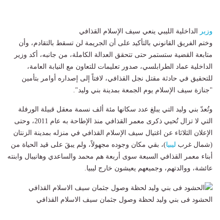
وزير
الداخلية الليبي ينعي سيف الإسلام القذافي
وختم الفريق القانوني بالتأكيد على أن الجريمة لن تسقط بالتقادم، وأن
متابعة القضية ستستمر حتى تتحقق العدالة الكاملة، من جانبه، أكد وزير
الداخلية عماد الطرابلسي، صدور تعليمات للتعاون مع النيابة العامة،
للتحقيق في حادثة مقتل نجل القذافي، لافتاً إلى إصداره أوامر بتأمين
"جنازة سيف الإسلام يوم الجمعة بمدينة بني وليد".
وتُعدّ بني وليد التي يبلغ عدد سكانها مئة ألف نسمة معقل قبيلة الورفلة
التي لا تزال تُحيي ذكرى معمر القذافي منذ الإطاحة به عام 2011، وحتى
الإعلان الثلاثاء عن اغتيال سيف الإسلام القذافي في منزله بمدينة الزنتان
(شمال غرب
ليبيا
)، بقي مكان وجوده مجهولاً، ولم يبقَ على قيد الحياة من
أبناء معمر القذافي السبعة سوى أربعة هم محمد والساعدي وهانيبال وابنته
عائشة، ووالدتهم، وجميعهم يعيشون خارج ليبيا.
الحشود فى بني وليد لحظة وصول جثمان سيف الاسلام القذافي