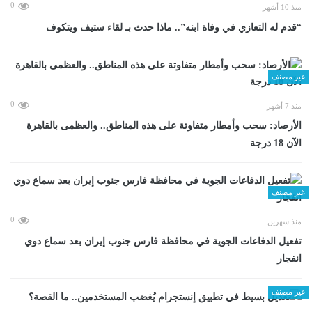
0
منذ 10 أشهر
“قدم له التعازي في وفاة ابنه”.. ماذا حدث بـ لقاء ستيف ويتكوف
غير مصنف
0
منذ 7 أشهر
الأرصاد: سحب وأمطار متفاوتة على هذه المناطق.. والعظمى بالقاهرة
الآن 18 درجة
غير مصنف
0
منذ شهرين
تفعيل الدفاعات الجوية في محافظة فارس جنوب إيران بعد سماع دوي
انفجار
غير مصنف