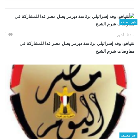
غير مصنف
0
منذ 10 أشهر
نتنياهو: وفد إسرائيلي برئاسة ديرمر يصل مصر غدا للمشاركة فى
مفاوضات شرم الشيخ
غير مصنف