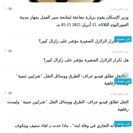
0
منذ عام واحد
وزير الإسكان يقوم بزيارة مفاجئة لمتابعة سير العمل بجهاز مدينة
العبوراليوم الثلاثاء، 15 أبريل 2025 05:15 مـ
غير مصنف
0
منذ عام واحد
هل تكرار الزلازل الصغيرة مؤشر على زلزال كبير؟
غير مصنف
0
منذ شهر واحد
​النقل تطلق فيديو جراف: الطرق ووسائل النقل "شرايين تنمية" وليست
رفاهية
غير مصنف