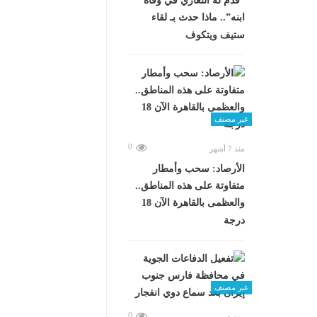
“قدم له التعازي في وفاة
ابنه”.. ماذا حدث بـ لقاء
ستيف ويتكوف
غير مصنف
0
منذ 7 أشهر
الأرصاد: سحب وأمطار
متفاوتة على هذه المناطق..
والعظمى بالقاهرة الآن 18
درجة
غير مصنف
0
منذ شهرين