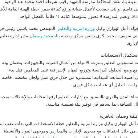
ومدينة ببا، تفقد المحافظ مدرسة الشهيد رقيب شرطة أحمد محمد عبد الرحيم
 بني قاسم، والتي خضعت لأعمال صيانة ورفع كفاءة ضمن خطة الهيئة العامة للأبني
ولة: أمل الهواري وكيل
وزارة التربية والتعليم
، المهندس محمد ياسين رئيس فر
ية ببني سويف، محمد بكري رئيس مركز ومدينة ببا،
محمد رمضان
مدير إدارة تعليم ب
إدارة.
استكمال الاستعدادات
ه لمسؤولي التعليم بسرعة الانتهاء من أعمال الصيانة والتجهيزات، وضمان بيئة
 مع وضع الجداول الدراسية وتوزيع المهام الإشرافية على المعلمين قبل بدء
ى أهمية المتابعة الميدانية المستمرة من خلال فرق عمل ولجان مختصة، خاصة 
لدراسة، لتذليل أي عقبات بشكل فوري.
ء المدن والقرى بالتنسيق مع إدارات التعليم لرفع المخلفات والإشغالات بمحي
 النظافة، بما يساهم في توفير بيئة تعليمية مناسبة.
دقيقة وضمان الجاهزية
مل الهواري وكيل وزارة التربية والتعليم خطة الاستعدادات التي بدأت عقب انته
ي، من خلال اجتماعات مع مديري الإدارات والمدارس وموجهي المواد والأنشطة.