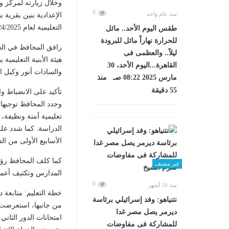
وخلال زيارته لمركز 
0
منذ عام واحد
الإعدادية بنين بقرية
التعليمية لعام 2024/2025. وتضم المدرسة 9 فصول بمتوسط كثافة 41 طالباً بالفصل الواحد.
طقس اليوم الأحد.. مائل
للحرارة نهاراً مائل للبرودة
رافق المحافظ في الج
ليلاً.. والعظمى فى
هيئة الأبنية التعليم
القاهرة...اليوم الأحد، 30
والسادات أنور وكيل ال
مارس 2025 08:22 صـ منذ
55 دقيقة
تأكيد على الانضباط و
وجدد المحافظ توجيهات
تعليمية آمنة ونظيفة،
الدراسة. كما شدد عل
الأسابيع الأولى من ا
كما كلف المحافظ رؤسا
غير مصنف
المدارس وتكثيف أعمال
0
منذ 10 أشهر
خطة التعليم: متابعة 
نتنياهو: وفد إسرائيلي برئاسة
من جانبها، استعرضت أ
ديرمر يصل مصر غدا
امتحانات الدور الثان
للمشاركة فى مفاوضات