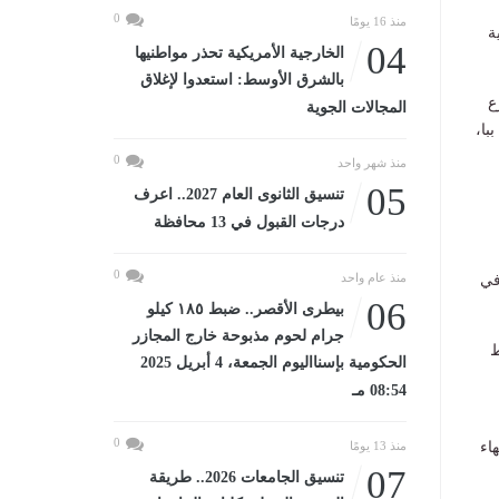
0
منذ 16 يومًا
ة
04
الخارجية الأمريكية تحذر مواطنيها
بالشرق الأوسط: استعدوا لإغلاق
ع
المجالات الجوية
با،
0
منذ شهر واحد
05
تنسيق الثانوى العام 2027.. اعرف
درجات القبول في 13 محافظة
0
منذ عام واحد
في
06
بيطرى الأقصر.. ضبط ١٨٥ كيلو
جرام لحوم مذبوحة خارج المجازر
ط
الحكومية بإسنااليوم الجمعة، 4 أبريل 2025
08:54 مـ
0
اء
منذ 13 يومًا
07
تنسيق الجامعات 2026.. طريقة