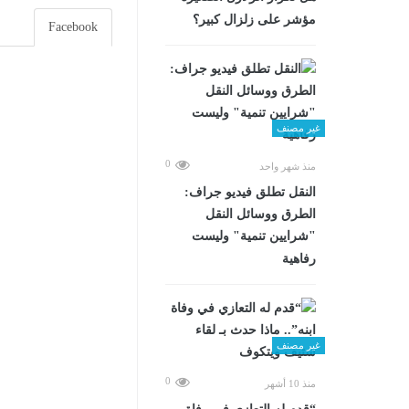
مؤشر على زلزال كبير؟
Facebook
غير مصنف
0
منذ شهر واحد
​النقل تطلق فيديو جراف:
الطرق ووسائل النقل
"شرايين تنمية" وليست
رفاهية
غير مصنف
0
منذ 10 أشهر