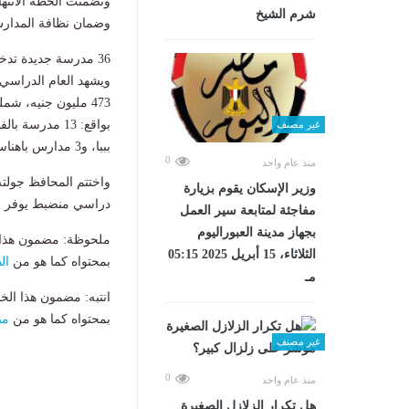
وتضمنت الخطة الانتها
شرم الشيخ
وضمان نظافة المدارس 
36 مدرسة جديدة تدخل الخدمة هذا العام
473 مليون جنيه، 
غير مصنف
بببا، و3 مدارس باهناسيا.
0
منذ عام واحد
واختتم المحافظ جولته 
وزير الإسكان يقوم بزيارة
دراسي منضبط يوفر مق
مفاجئة لمتابعة سير العمل
بجهاز مدينة العبوراليوم
ملحوظة: مضمون هذا ا
الثلاثاء، 15 أبريل 2025 05:15
بمحتواه كما هو من
ال
مـ
انتبه: مضمون هذا الخ
بمحتواه كما هو من
مص
غير مصنف
0
منذ عام واحد
هل تكرار الزلازل الصغيرة