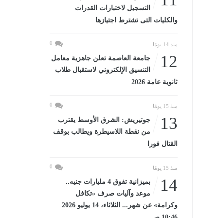
التسجيل لاختبارات القدرات
والكليات التى تشترط اجتيازها
0
منذ 14 يومًا
12
جامعة العاصمة تعلن جاهزية معامل
التنسيق الإلكتروني لاستقبال طلاب
ثانوية عامة 2026
0
منذ 15 يومًا
13
جوتيريش: الشرق الأوسط يقترب
من نقطة اللاسيطرة ويطالب بوقف
القتال فورا
0
منذ 15 يومًا
14
بميزانية تفوق 4 مليارات جنيه..
موعد وآليات صرف «تكافل
وكرامة» عن شهر... الثلاثاء، 14 يوليو 2026
10:46 صـ