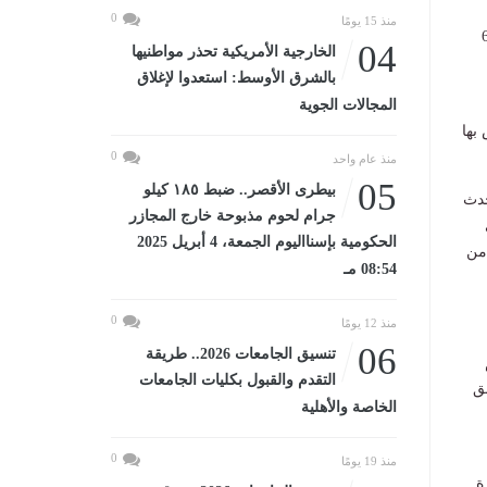
0
منذ 15 يومًا
 التركية، وعلى بعد 600
04
الخارجية الأمريكية تحذر مواطنيها
بالشرق الأوسط: استعدوا لإغلاق
المجالات الجوية
حساس بها
0
منذ عام واحد
05
بيطرى الأقصر.. ضبط ١٨٥ كيلو
حدث
جرام لحوم مذبوحة خارج المجازر
الحكومية بإسنااليوم الجمعة، 4 أبريل 2025
ن
08:54 مـ
0
منذ 12 يومًا
06
تنسيق الجامعات 2026.. طريقة
التقدم والقبول بكليات الجامعات
ق
الخاصة والأهلية
0
منذ 19 يومًا
ة.