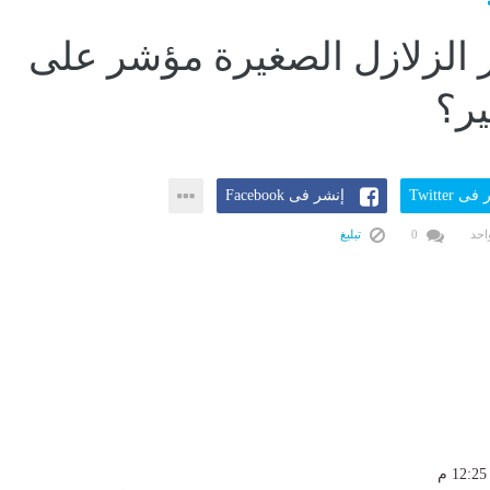
 الزلازل الصغيرة مؤشر على
ير؟
ى Twitter
إنشر فى Facebook
احد
0
تبليغ