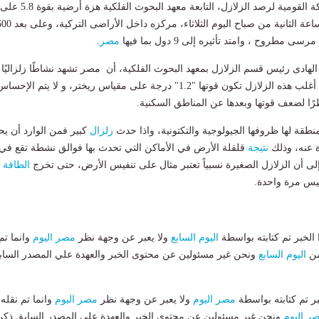
سجلت محطات الشبكة القومية لرصد الزلازل، التابعة معهد البحوث الفلكية هزة أرضية بقوة 5.8 على
مقياس ريختر، في الساعة الثانية من صباح اليوم الثلاثاء، مركزه داخل الأراضى
مطروح ، وامتد تأثيره إلى 9 دول بما فيها
مصر
.
هادى رئيس قسم الزلازل بمعهد البحوث الفلكية، أن مصر تشهد نشاطًا زلزاليًا
يوميًا ومستمرًا، إلا أن أغلب هذه الزلازل تكون قوتها "1.2" درجة على مقياس ريختر، و لا يتم الإ
ًا لضعف قوتها وبعدها عن المناطق السكنية.
طقة لها ظروفها الجيولوجية والتكتونية، واذا حدث
زلزال
كبير فمن الوارد أن ي
 عنه، وذلك
نتيجة
قلقلة الأرض في الأماكن التي تحدث بها فوالق نشطة تقع في
لى أن الزلازل الصغيرة نسبياً تعتبر مثال على تنفيس الأرض، حتى تخرج
الطاقة
م
يس مرة واحدة.
لخبر تم كتابته بواسطة
اليوم السابع
ولا يعبر عن وجهة نظر
مصر اليوم
وانما تم
من
اليوم السابع
ونحن غير مسئولين عن محتوى الخبر والعهدة علي المصدر الساب
بر تم كتابته بواسطة
مصر اليوم
ولا يعبر عن وجهة نظر
مصر اليوم
وانما تم نقله
ر اليوم
ونحن غير مسئولين عن محتوى الخبر والعهدة علي المصدر السابق ذكر