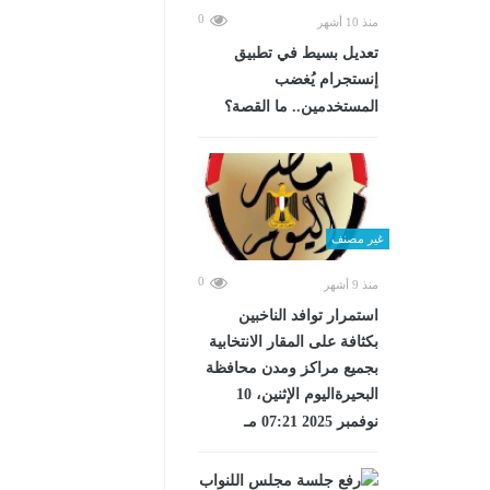
0
منذ 10 أشهر
تعديل بسيط في تطبيق
إنستجرام يُغضب
المستخدمين.. ما القصة؟
غير مصنف
0
منذ 9 أشهر
استمرار توافد الناخبين
بكثافة على المقار الانتخابية
بجميع مراكز ومدن محافظة
البحيرةاليوم الإثنين، 10
نوفمبر 2025 07:21 مـ