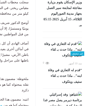
وزير الإسكان يقوم بزيارة
مفاجئة لمتابعة سير العمل
كيلو متر من محافظة مرسى 
بجهاز مدينة العبوراليوم
الثلاثاء، 15 أبريل 2025 05:15
أوضح الدكتور شريف ال
مـ
من قبل المواطنين نظر
أضاف الهادى أن كل من
في أماكن أخرى بعيدة
غير مصنف
باطن الأرض، مشيرًا إ
باطنها على مراحل ول
0
منذ 10 أشهر
“قدم له التعازي في وفاة
ابنه”.. ماذا حدث بـ لقاء
ملحوظة: مضمون هذا ا
ستيف ويتكوف
نقله بمحتواه كما هو 
ذكرة.
انتبه: مضمون هذا الخ
بمحتواه كما هو من
مص