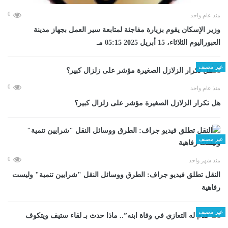
0
منذ عام واحد
وزير الإسكان يقوم بزيارة مفاجئة لمتابعة سير العمل بجهاز مدينة
العبوراليوم الثلاثاء، 15 أبريل 2025 05:15 مـ
غير مصنف
0
منذ عام واحد
هل تكرار الزلازل الصغيرة مؤشر على زلزال كبير؟
غير مصنف
0
منذ شهر واحد
​النقل تطلق فيديو جراف: الطرق ووسائل النقل "شرايين تنمية" وليست
رفاهية
غير مصنف