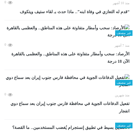
0
منذ 10 أشهر
“قدم له التعازي في وفاة ابنه”.. ماذا حدث بـ لقاء ستيف ويتكوف
غير مصنف
0
منذ 7 أشهر
الأرصاد: سحب وأمطار متفاوتة على هذه المناطق.. والعظمى بالقاهرة
الآن 18 درجة
غير مصنف
0
منذ شهرين
تفعيل الدفاعات الجوية في محافظة فارس جنوب إيران بعد سماع دوي
انفجار
غير مصنف