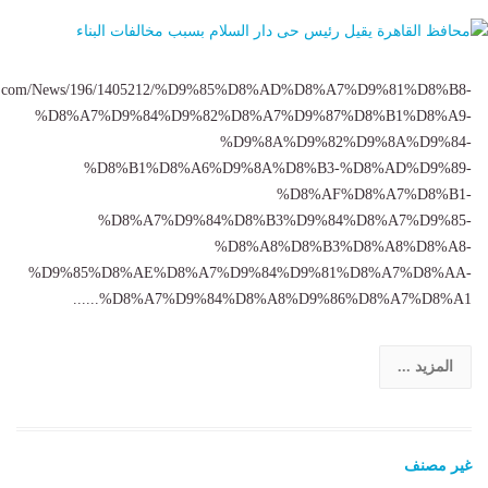
tmsr.com/News/196/1405212/%D9%85%D8%AD%D8%A7%D9%81%D8%B8-
%D8%A7%D9%84%D9%82%D8%A7%D9%87%D8%B1%D8%A9-
%D9%8A%D9%82%D9%8A%D9%84-
%D8%B1%D8%A6%D9%8A%D8%B3-%D8%AD%D9%89-
%D8%AF%D8%A7%D8%B1-
%D8%A7%D9%84%D8%B3%D9%84%D8%A7%D9%85-
%D8%A8%D8%B3%D8%A8%D8%A8-
%D9%85%D8%AE%D8%A7%D9%84%D9%81%D8%A7%D8%AA-
%D8%A7%D9%84%D8%A8%D9%86%D8%A7%D8%A1......
المزيد ...
غير مصنف