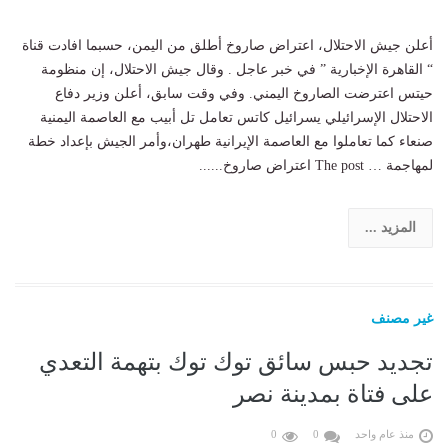
أعلن جيش الاحتلال، اعتراض صاروخ أطلق من اليمن، حسبما افادت قناة
“ القاهرة الإخبارية ” في خبر عاجل . وقال جيش الاحتلال، إن منظومة
حيتس اعترضت الصاروخ اليمني. وفي وقت سابق، أعلن وزير دفاع
الاحتلال الإسرائيلي يسرائيل كاتس تعامل تل أبيب مع العاصمة اليمنية
صنعاء كما تعاملوا مع العاصمة الإيرانية طهران،وأمر الجيش بإعداد خطة
لمهاجمة … The post اعتراض صاروخ......
المزيد ...
غير مصنف
تجديد حبس سائق توك توك بتهمة التعدي
على فتاة بمدينة نصر
منذ عام واحد
0
0