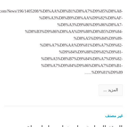
msr.com/News/196/1405208/%D8%AA%D8%B1%D8%A7%D9%85%D8%A8-
%D8%A3%D8%B9%D8%AA%D9%82%D8%AF-
%D8%A3%D9%86%D9%86%D8%A7-
%D8%B3%D9%86%D8%AA%D9%88%D8%B5%D9%84-
%D8%A5%D9%84%D9%89-
%D8%A7%D8%AA%D9%81%D8%A7%D9%82-
%D9%84%D9%88%D9%82%D9%81-
%D8%A5%D8%B7%D9%84%D8%A7%D9%82-
%D8%A7%D9%84%D9%86%D8%A7%D8%B1-
%D9%81%D9%89......
المزيد ...
غير مصنف