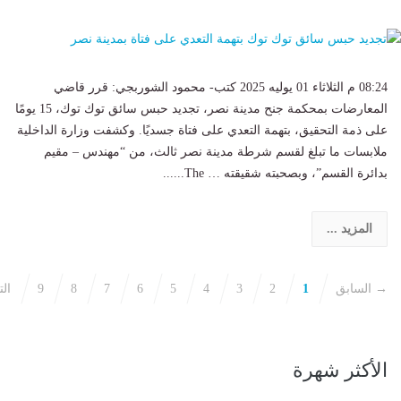
08:24 م الثلاثاء 01 يوليه 2025 كتب- محمود الشوربجي: قرر قاضي
المعارضات بمحكمة جنح مدينة نصر، تجديد حبس سائق توك توك، 15 يومًا
على ذمة التحقيق، بتهمة التعدي على فتاة جسديًا. وكشفت وزارة الداخلية
ملابسات ما تبلغ لقسم شرطة مدينة نصر ثالث، من “مهندس – مقيم
بدائرة القسم”، وبصحبته شقيقته … The......
المزيد ...
→ السابق
1
2
3
4
5
6
7
8
9
ال
الأكثر شهرة