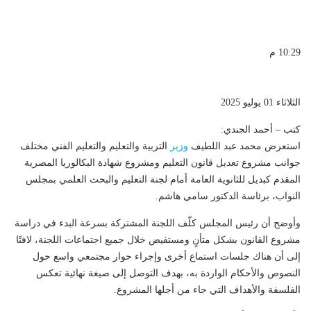
10:29 م
الثلاثاء 01 يوليو 2025
كتب – أحمد الجندي:
استعرض محمد عبد اللطيف
وزير
التربية والتعليم والتعليم الفني مختلف
جوانب مشروع تعديل قانون التعليم ومشروع شهادة البكالوريا المصرية
المقدم كبديل للثانوية العامة أمام لجنة التعليم والبحث العلمي بمجلس
النواب، برئاسة الدكتور سامي هاشم.
وأوضح أن رئيس المجلس كلّف اللجنة المشتركة بسرعة البدء في دراسة
مشروع القانون بشكل متأنٍ ومستفيض خلال جميع اجتماعات اللجنة، لافتًا
إلى أن هناك جلسات استماع أخرى وإجراء حوار مجتمعي واسع حول
النصوص والأحكام الواردة به، بهدف التوصل إلى صيغة نهائية تعكس
الفلسفة والأهداف التي جاء من أجلها المشروع.