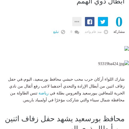
أبطال ذوي الهمم
0
مشاركة
منذ عام واحد
0
تبليغ
شارك اللواء أركان حرب محب حبشي محافظ بورسعيد، اليوم،في حفل
زفاف اثنين من أبطال الإرادة والتحدي أحدهما لاعب رفع أثقال من نادي
الحرية للمعاقين ببورسعيد والعروس بطلة في
رياضة
تنس الطاولة من
محافظة شمال سيناء والتي شاركت مؤخرًا في أولمبياد باريس.
محافظ بورسعيد يشهد حفل زفاف اثنين
من أبطال ذوي الهمم