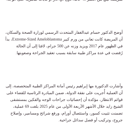
أوضح الدكتور حسام عبدالغفار المتحدث الرسمي لوزارة الصحة والسكان،
أن المريضة كانت تعاني من ورم كبير Extreme-Sized Ameloblastoma، بدأ
في الظهور عام 2017 ويزيد وزنه عن 500 جرام، لافتا إلى أن الحالة
رُفضت في عدة مراكز طبية سابقة بسبب تعقيد الجراحة وصعوبتها.
وأشارت الدكتورة مها إبراهيم رئيس أمانة المراكز الطبية المتخصصة، إلى
أن العملية أُجريت على نفقة الدولة، ضمن المبادرة الرئاسية للقضاء على
قوائم الانتظار، مؤكدة أن إحصائيات جراحات الوجه والفكين بمستشفى
الشيخ زايد خلال الأشهر الأربعة الأولى من عام 2025 بلغت 69 عملية،
تضمنت تثبيت كسور، واستئصال أورام، ورفع شرائح ومسامير، وإصلاح
جروح، وتركيب أو فصل سدائل جراحية.