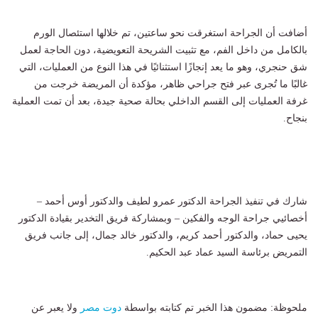
أضافت أن الجراحة استغرقت نحو ساعتين، تم خلالها استئصال الورم
بالكامل من داخل الفم، مع تثبيت الشريحة التعويضية، دون الحاجة لعمل
شق حنجري، وهو ما يعد إنجازًا استثنائيًا في هذا النوع من العمليات، التي
غالبًا ما تُجرى عبر فتح جراحي ظاهر، مؤكدة أن المريضة خرجت من
غرفة العمليات إلى القسم الداخلي بحالة صحية جيدة، بعد أن تمت العملية
بنجاح.
شارك في تنفيذ الجراحة الدكتور عمرو لطيف والدكتور أوس أحمد –
أخصائيي جراحة الوجه والفكين – وبمشاركة فريق التخدير بقيادة الدكتور
يحيى حماد، والدكتور أحمد كريم، والدكتور خالد جمال، إلى جانب فريق
التمريض برئاسة السيد عماد عبد الحكيم.
ملحوظة: مضمون هذا الخبر تم كتابته بواسطة
دوت مصر
ولا يعبر عن