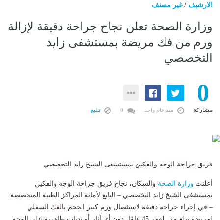
الارشيف
/
غير مصنف
وزارة الصحة تعلن نجاح جراحة دقيقة لإزالة
ورم من فك مريضة بمستشفى زايد
التخصصي
0
مشاركة
منذ عام واحد
0
تبليغ
فريق جراحة الوجه والفكين بمستشفى الشيخ زايد التخصصي
أعلنت
وزارة الصحة
والسكان، نجاح فريق جراحة الوجه والفكين
بمستشفى الشيخ زايد التخصصي – التابع لأمانة المراكز الطبية المتخصصة
– في إجراء جراحة دقيقة لاستئصال ورم كبير الحجم بالفك السفلي
لمريضة تبلغ من العمر 45 عامًا، دون أي آثار أو ندبات ظاهرية على الوجه.