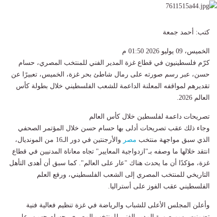
كتب: أحمد جمعة
الخميس، 09 يوليو 2026 01:50 م
كرّم فلسطينيون في قطاع غزة المدير الفني للمنتخب المصري، حسام
حسن، عبر رسم صورته على رمال شاطئ بحر غزة، الخميس، تعبيرًا عن
تقديرهم لمواقفه المعلنة الداعمة للشعب الفلسطيني خلال بطولة كأس
العالم 2026.
تصريحات داعمة لفلسطين خلال كأس العالم
وجاء ذلك عقب تصريحات أدلى بها حسام حسن خلال المؤتمر الصحفي
الذي سبق مواجهة منتخب
مصر
والأرجنتين في دور الـ16 من المونديال،
انتقد خلالها ما وصفه بـ"ازدواجية المعايير" تجاه معاناة المدنيين في قطاع
غزة، مؤكدًا أن ما يحدث هناك "عار على العالم". كما سبق أن أهدى التأهل
التاريخي للمنتخب المصري إلى الشعب الفلسطيني، ورفع العلم
الفلسطيني عقب الفوز على أستراليا.
وأعلن المجلس الأعلى للشباب والرياضة في غزة تنظيم فعالية فنية
تضمنت رسم صورة المدير الفني للمنتخب المصري، حسام حسن، على