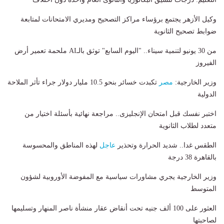
وكيل الأزهر يجتمع برؤساء مراكز التصحيح ومديري الامتحانات لمتابعة
ضوابط تصحيح الثانوية
من 30 يونيو لتنمية سيناء.. "اليوم السابع" توثق بالـAI ملحمة تعمير أرض
الفيروز
وزير الخارجية:
مصر
تكبدت خسائر بنحو 10.5 مليار دولار جراء تأثر الملاحة
الدولية
اختبر نفسك قبل امتحان الإنجليزى.. مراجعة نهائية بأسئلة اختيار من
متعدد لطلاب الثانوية
الطقس غدا.. شديد الحرارة وتحذير
عاجل
لهذه المناطق والمحسوسة
بالقاهرة 38 درجة
وزير الخارجية يجري مشاورات سياسية مع المفوضة الأوروبية لشؤون
المتوسط
العثور على 100 ألف جنيه تحت أنقاض عقار منشأة ناصر المنهار وتسليمها
لصاحبتها