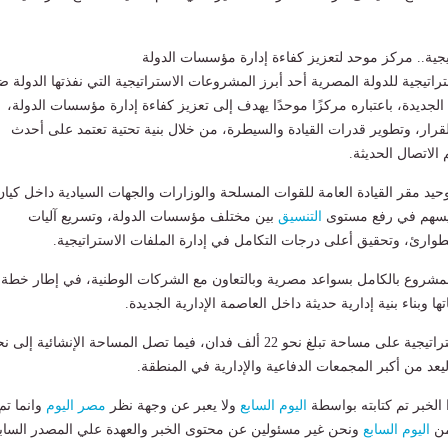
يجية.. مركز موحد لتعزيز كفاءة إدارة مؤسسات الدولة
تراتيجية للدولة المصرية أحد أبرز المشروعات الاستراتيجية التي نفذتها الدولة 
جديدة، باعتباره مركزًا موحدًا يهدف إلى تعزيز كفاءة إدارة مؤسسات الدولة،
قرار، وتطوير قدرات القيادة والسيطرة، من خلال بنية تحتية تعتمد على أحدث
 الاتصال الحديثة.
د مقر القيادة العامة للقوات المسلحة والوزارات والجهات السيادية داخل كيان
يسهم في رفع مستوى
التنسيق
بين مختلف مؤسسات الدولة، وتسريع آليات
لطوارئ، وتحقيق أعلى درجات التكامل في إدارة الملفات الاستراتيجية.
مشروع بالكامل بسواعد مصرية وبالتعاون مع الشركات الوطنية، في إطار خطة
ا وبناء بنية إدارية حديثة داخل العاصمة الإدارية الجديدة.
ويقع مقر القيادة الاستراتيجية على مساحة تبلغ نحو 22 ألف فدان، فيما تصل المساحة الإنشائية إلى 
لخبر تم كتابته بواسطة
اليوم السابع
ولا يعبر عن وجهة نظر
مصر اليوم
وانما تم
من
اليوم السابع
ونحن غير مسئولين عن محتوى الخبر والعهدة علي المصدر الساب