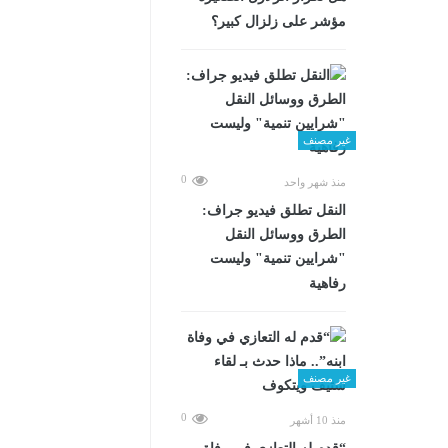
مؤشر على زلزال كبير؟
غير مصنف
0
منذ شهر واحد
​النقل تطلق فيديو جراف:
الطرق ووسائل النقل
"شرايين تنمية" وليست
رفاهية
غير مصنف
0
منذ 10 أشهر