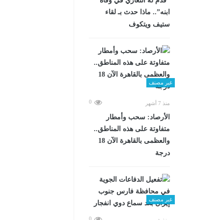
“قدم له التعازي في وفاة
ابنه”.. ماذا حدث بـ لقاء
ستيف ويتكوف
غير مصنف
0
منذ 7 أشهر
الأرصاد: سحب وأمطار
متفاوتة على هذه المناطق..
والعظمى بالقاهرة الآن 18
درجة
غير مصنف
0
منذ شهرين