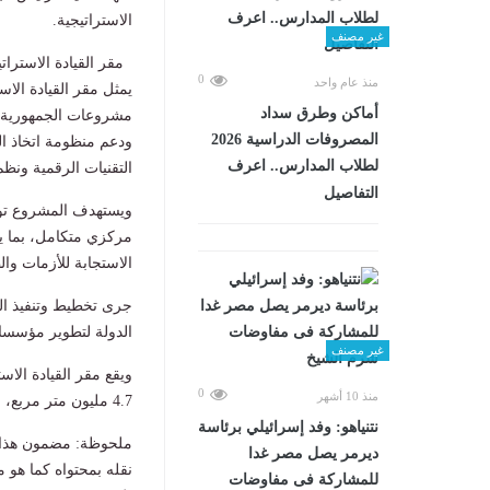
الاستراتيجية.
غير مصنف
مقر القيادة الاسترات
0
منذ عام واحد
يمثل مقر القيادة الاس
أماكن وطرق سداد
مشروعات الجمهورية ال
المصروفات الدراسية 2026
ودعم منظومة اتخاذ ال
لطلاب المدارس.. اعرف
التقنيات الرقمية ونظم
التفاصيل
ويستهدف المشروع توحي
مركزي متكامل، بما 
الاستجابة للأزمات وا
جرى تخطيط وتنفيذ ال
الدولة لتطوير مؤسساته
غير مصنف
0
منذ 10 أشهر
4.7 مليون متر مربع، ليعد من أكبر المجمعات الدفاعية والإدارية في المنطقة.
نتنياهو: وفد إسرائيلي برئاسة
ملحوظة: مضمون هذا ا
ديرمر يصل مصر غدا
نقله بمحتواه كما هو 
للمشاركة فى مفاوضات