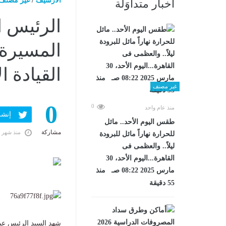
الارشيف
/
غير مصنف
أخبار متداوَلة
الرئيس 
المسيرة 
القيادة ا
غير مصنف
0
0
منذ عام واحد
إنشر ف
طقس اليوم الأحد.. مائل
مشاركة
منذ شهر 
للحرارة نهاراً مائل للبرودة
ليلاً.. والعظمى فى
القاهرة...اليوم الأحد، 30
مارس 2025 08:22 صـ منذ
55 دقيقة
شهد السيد الرئيس عبد