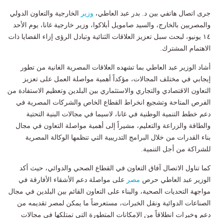
جرى اتصال هاتفي بين د. بدر عبد العاطي،
وزير
الخارجية والتعاون الدولي
والمصريين بالخارج، والسيد صامويل أبلاكوا، وزير خارجية غانا، يوم الأحد
١٤ يونيو، لبحث سبل تعزيز العلاقات الثنائية وتبادل الرؤى إزاء القضايا ذات
الاهتمام المشترك.
أشاد الوزير عبد العاطي بما تشهده العلاقات المصرية الغانية من تطور
إيجابي في مختلف المجالات، مؤكداً أهمية مواصلة العمل على تعزيز
التعاون الاقتصادي والتجاري والاستثماري بين البلدين وتعظيم الاستفادة من
الفرص المتاحة وتشجيع انخراط القطاع الخاص والشركات المصرية في
دعم خطط التنمية الوطنية في غانا، لاسيما في مجالات البنية التحتية
والطاقة والزراعة والتعليم، مشيراً إلى أهمية مواصلة التعاون في مجال
بناء القدرات من خلال البرامج التدريبية التي تنظمها الوكالة المصرية
للشراكة من أجل التنمية.
كما تناول الاتصال آفاق التعاون في القطاع الصحي والدوائي، حيث أكد
الوزير عبد العاطي حرص
مصر
على مواصلة دعم الأشقاء الأفارقة في
مواجهة التحديات الصحية، والبناء على التعاون القائم بين البلدين في مجال
الصناعات الدوائية ونقل الخبرات، مستعرضاً ما يمكن لمصر تقديمه من
دعم وخبرات انطلاقاً من الإمكانات المتطورة التي تمتلكها في مجالات