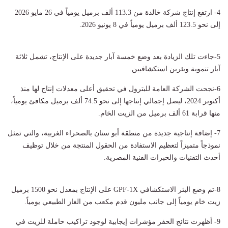
4- ارتفع إنتاج شركة خالدة من 113.3 ألف برميل يومياً في 26 مايو 2026
إلى نحو 123.5 ألف برميل يومياً في 8 يونيو 2026.
5-جاءت تلك الزيادة بعد وضع خمسة آبار جديدة على الإنتاج، تشمل ثلاثة
آبار تنموية وبئرين استكشافيين.
6-نجحت الشركة العامة للبترول في تحقيق أعلى معدلات إنتاج لها منذ
أكتوبر 2024، ليصل إجمالي إنتاجها إلى نحو 74.5 ألف برميل مكافئ يومياً،
منها قرابة 61 ألف برميل من الزيت الخام.
7- إضافة إنتاجية جديدة من منطقة أبو سنان بالصحراء الغربية، والتي تمثل
نموذجاً متميزاً لتعظيم الاستفادة من الحقول المنتجة من خلال توظيف
أحدث التقنيات والخبرات الفنية المصرية.
8-تم وضع البئر الاستكشافي GPF-1X على الإنتاج بمعدل نحو 1500 برميل
زيت خام يومياً إلى جانب مليون قدم مكعب من الغاز الطبيعي يومياً.
9- أظهرت نتائج الحفر مؤشرات إيجابية لوجود تراكيب حاملة للزيت في