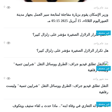
0
منذ عام واحد
وزير الإسكان يقوم بزيارة مفاجئة لمتابعة سير العمل بجهاز مدينة
العبوراليوم الثلاثاء، 15 أبريل 2025 05:15 مـ
غير مصنف
0
منذ عام واحد
هل تكرار الزلازل الصغيرة مؤشر على زلزال كبير؟
غير مصنف
0
منذ شهر واحد
​النقل تطلق فيديو جراف: الطرق ووسائل النقل "شرايين تنمية" وليست
رفاهية
غير مصنف