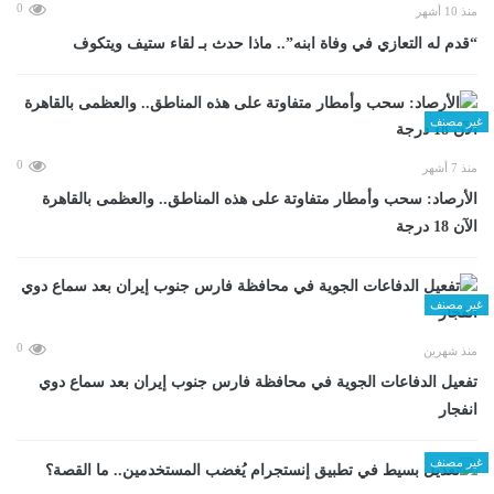
0
منذ 10 أشهر
“قدم له التعازي في وفاة ابنه”.. ماذا حدث بـ لقاء ستيف ويتكوف
غير مصنف
0
منذ 7 أشهر
الأرصاد: سحب وأمطار متفاوتة على هذه المناطق.. والعظمى بالقاهرة
الآن 18 درجة
غير مصنف
0
منذ شهرين
تفعيل الدفاعات الجوية في محافظة فارس جنوب إيران بعد سماع دوي
انفجار
غير مصنف