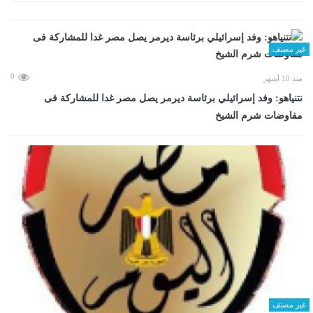
غير مصنف
0
منذ 10 أشهر
نتنياهو: وفد إسرائيلي برئاسة ديرمر يصل مصر غدا للمشاركة فى
مفاوضات شرم الشيخ
غير مصنف