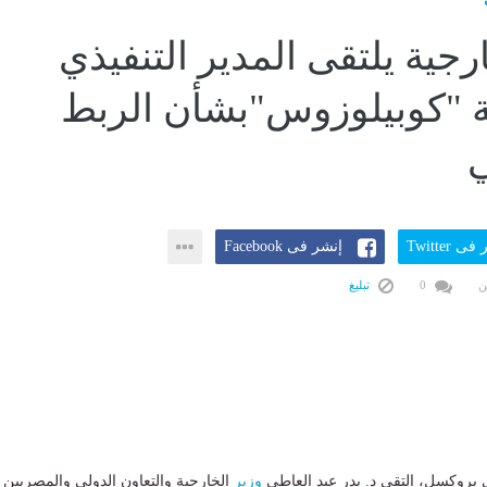
رجية يلتقى المدير التنفيذي
 "كوبيلوزوس"بشأن الربط
ي
ى Twitter
إنشر فى Facebook
ن
0
تبليغ
 بروكسل، التقى د. بدر عبد العاطى
وزير
الخارجية والتعاون الدولى والمصريين