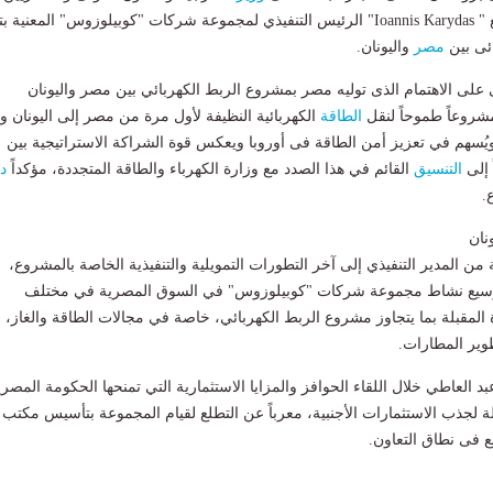
بالخارج اليوم الأحد مع " Ioannis Karydas" الرئيس التنفيذي لمجموعة شركات "كوبيلوزوس" المعنية 
ئى بين
مصر
واليونان.
ى على الاهتمام الذى توليه مصر بمشروع الربط الكهربائي بين مصر واليونان
الطاقة
الكهربائية النظيفة لأول مرة من مصر إلى اليونان وم
 ويُسهم في تعزيز أمن الطاقة فى أوروبا ويعكس قوة الشراكة الاستراتيجية بين
 إلى
التنسيق
القائم في هذا الصدد مع وزارة الكهرباء والطاقة المتجددة، مؤكداً
د
.
نان
من المدير التنفيذي إلى آخر التطورات التمويلية والتنفيذية الخاصة بالمشروع،
وسيع نشاط مجموعة شركات "كوبيلوزوس" في السوق المصرية في مختلف
 المقبلة بما يتجاوز مشروع الربط الكهربائي، خاصة في مجالات الطاقة والغاز،
وير المطارات.
 العاطي خلال اللقاء الحوافز والمزايا الاستثمارية التي تمنحها الحكومة المصري
 لجذب الاستثمارات الأجنبية، معرباً عن التطلع لقيام المجموعة بتأسيس مكتب ل
فى نطاق التعاون.