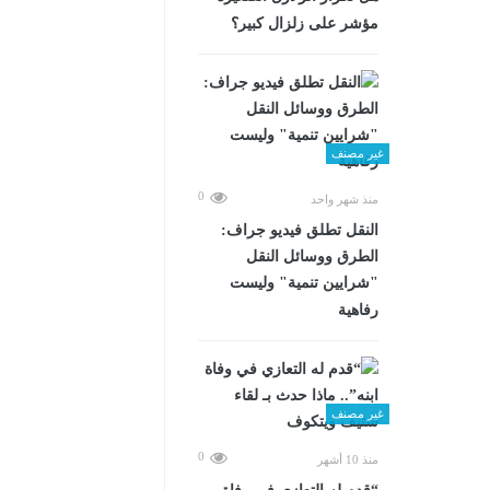
مؤشر على زلزال كبير؟
غير مصنف
0
منذ شهر واحد
​النقل تطلق فيديو جراف:
الطرق ووسائل النقل
"شرايين تنمية" وليست
رفاهية
غير مصنف
0
منذ 10 أشهر