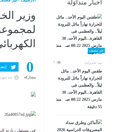
الارشيف
/
غير مصنف
أخبار متداوَلة
وزير الخا
لمجموعة
الكهربائ
غير مصنف
0
0
منذ عام واحد
إنشر ف
طقس اليوم الأحد.. مائل
مشاركة
منذ شهري
للحرارة نهاراً مائل للبرودة
ليلاً.. والعظمى فى
القاهرة...اليوم الأحد، 30
مارس 2025 08:22 صـ منذ
55 دقيقة
في مستهل زيارته إلى