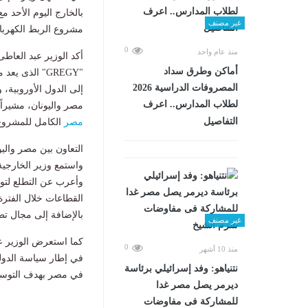
غير مصنف
مشروع الربط الكهربا
0
منذ عام واحد
أكد الوزير عبد العاط
أماكن وطرق سداد
"GREGY" الذى يعد مشروعاً طموحاً لنقل
المصروفات الدراسية 2026
إلى الدول الأوروبية،
لطلاب المدارس.. اعرف
مصر واليونان، مشيراً
التفاصيل
مصر
الكامل للمشروع
التعاون بين مصر واليو
واستمع وزير الخارجية 
وأعرب عن التطلع لت
القطاعات خلال الفترة
بالإضافة إلى مجال تط
غير مصنف
كما استعرض الوزير عبد
0
منذ 10 أشهر
في إطار سياسة الدولة
نتنياهو: وفد إسرائيلي برئاسة
في مصر بهدف التوسع 
ديرمر يصل مصر غدا
للمشاركة فى مفاوضات