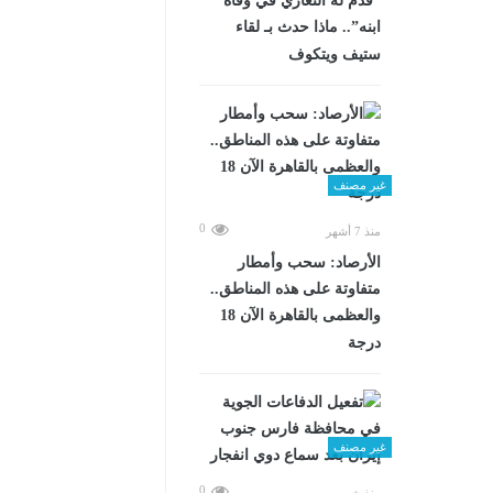
“قدم له التعازي في وفاة
ابنه”.. ماذا حدث بـ لقاء
ستيف ويتكوف
غير مصنف
0
منذ 7 أشهر
الأرصاد: سحب وأمطار
متفاوتة على هذه المناطق..
والعظمى بالقاهرة الآن 18
درجة
غير مصنف
0
منذ شهرين