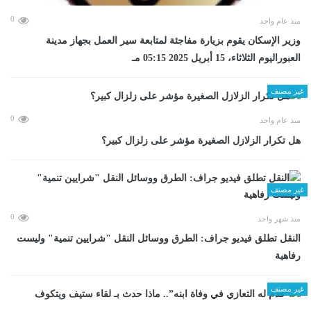
0
منذ عام واحد
وزير الإسكان يقوم بزيارة مفاجئة لمتابعة سير العمل بجهاز مدينة
العبوراليوم الثلاثاء، 15 أبريل 2025 05:15 مـ
غير مصنف
0
منذ عام واحد
هل تكرار الزلازل الصغيرة مؤشر على زلزال كبير؟
غير مصنف
0
منذ شهر واحد
​النقل تطلق فيديو جراف: الطرق ووسائل النقل "شرايين تنمية" وليست
رفاهية
غير مصنف