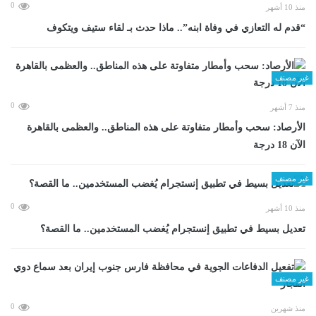
0
منذ 10 أشهر
“قدم له التعازي في وفاة ابنه”.. ماذا حدث بـ لقاء ستيف ويتكوف
غير مصنف
0
منذ 7 أشهر
الأرصاد: سحب وأمطار متفاوتة على هذه المناطق.. والعظمى بالقاهرة
الآن 18 درجة
غير مصنف
0
منذ 10 أشهر
تعديل بسيط في تطبيق إنستجرام يُغضب المستخدمين.. ما القصة؟
غير مصنف
0
منذ شهرين