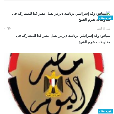
غير مصنف
0
منذ 10 أشهر
نتنياهو: وفد إسرائيلي برئاسة ديرمر يصل مصر غدا للمشاركة فى
مفاوضات شرم الشيخ
غير مصنف