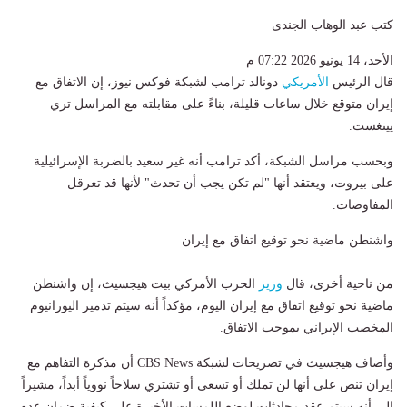
كتب عبد الوهاب الجندى
الأحد، 14 يونيو 2026 07:22 م
قال الرئيس
الأمريكي
دونالد ترامب لشبكة فوكس نيوز، إن الاتفاق مع
إيران متوقع خلال ساعات قليلة، بناءً على مقابلته مع المراسل تري
يينغست.
وبحسب مراسل الشبكة، أكد ترامب أنه غير سعيد بالضربة الإسرائيلية
على بيروت، ويعتقد أنها "لم تكن يجب أن تحدث" لأنها قد تعرقل
المفاوضات.
واشنطن ماضية نحو توقيع اتفاق مع إيران
من ناحية أخرى، قال
وزير
الحرب الأمركي بيت هيجسيث، إن واشنطن
ماضية نحو توقيع اتفاق مع إيران اليوم، مؤكداً أنه سيتم تدمير اليورانيوم
المخصب الإيراني بموجب الاتفاق.
وأضاف هيجسيث في تصريحات لشبكة CBS News أن مذكرة التفاهم مع
إيران تنص على أنها لن تملك أو تسعى أو تشتري سلاحاً نووياً أبداً، مشيراً
إلى أنه سيتم عقد محادثات لوضع اللمسات الأخيرة على كيفية ضمان عدم