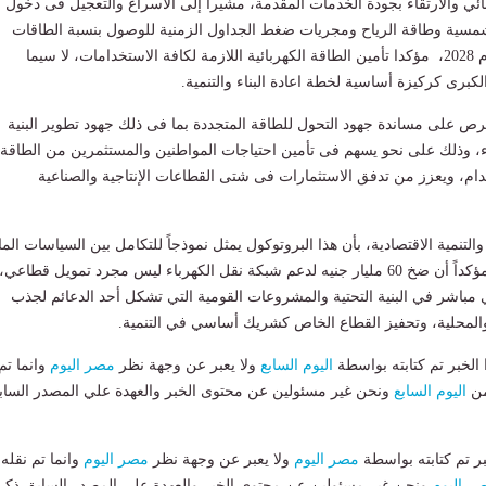
ربائي والارتقاء بجودة الخدمات المقدمة، مشيرا إلى الاسراع والتعجيل فى دخول
سية وطاقة الرياح ومجريات ضغط الجداول الزمنية للوصول بنسبة الطاقات
المتجددة إلى 45% عام 2028، مؤكدا تأمين الطاقة الكهربائية اللازمة لكافة الاستخدامات، لا سيما
كبرى كركيزة أساسية لخطة اعادة البناء والتنمية.
لحرص على مساندة جهود التحول للطاقة المتجددة بما فى ذلك جهود تطوير البنية
اء، وذلك على نحو يسهم فى تأمين احتياجات المواطنين والمستثمرين من الطاقة
ام، ويعزز من تدفق الاستثمارات فى شتى القطاعات الإنتاجية والصناعية
تنمية الاقتصادية، بأن هذا البروتوكول يمثل نموذجاً للتكامل بين السياسات الما
والاستثمارية للدولة، مؤكداً أن ضخ 60 مليار جنيه لدعم شبكة نقل الكهرباء ليس مجرد تمويل قطاع
 مباشر في البنية التحتية والمشروعات القومية التي تشكل أحد الدعائم لجذب
 والمحلية، وتحفيز القطاع الخاص كشريك أساسي في التنمية.
لخبر تم كتابته بواسطة
اليوم السابع
ولا يعبر عن وجهة نظر
مصر اليوم
وانما تم
من
اليوم السابع
ونحن غير مسئولين عن محتوى الخبر والعهدة علي المصدر الساب
بر تم كتابته بواسطة
مصر اليوم
ولا يعبر عن وجهة نظر
مصر اليوم
وانما تم نقله
ر اليوم
ونحن غير مسئولين عن محتوى الخبر والعهدة علي المصدر السابق ذكر