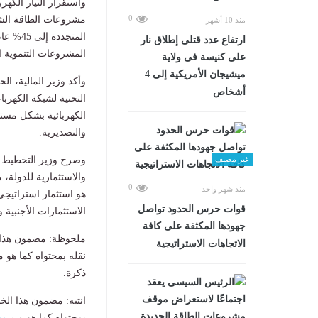
واستقرار التيار الكه
0
مشروعات الطاقة الشم
منذ 10 أشهر
ارتفاع عدد قتلى إطلاق نار
المشروعات التنموية ال
على كنيسة فى ولاية
ميشيجان الأمريكية إلى 4
وأكد وزير المالية، ا
أشخاص
التحتية لشبكة الكهرب
الكهربائية بشكل مستد
والتصديرية.
غير مصنف
وصرح وزير التخطيط وال
0
منذ شهر واحد
هو استثمار استراتيجي
قوات حرس الحدود تواصل
الاستثمارات الأجنبية
جهودها المكثفة على كافة
ملحوظة: مضمون هذا ا
الاتجاهات الاستراتيجية
نقله بمحتواه كما هو 
ذكرة.
انتبه: مضمون هذا الخ
بمحتواه كما هو من
مص