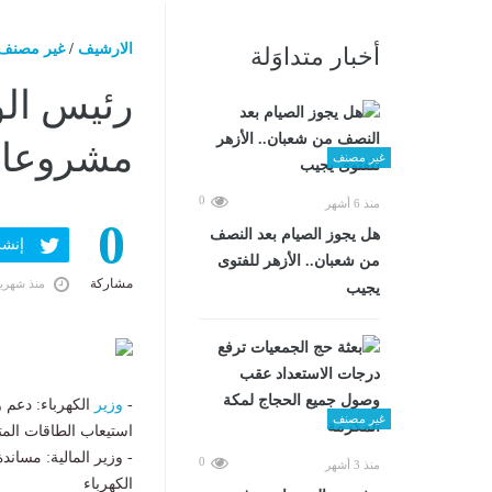
الارشيف
/
غير مصنف
أخبار متداوَلة
رئيس الو
مشروعات 
غير مصنف
0
منذ 6 أشهر
0
هل يجوز الصيام بعد النصف
إنشر ف
من شعبان.. الأزهر للفتوى
مشاركة
منذ شهري
يجيب
-
وزير
الكهرباء: دعم 
غير مصنف
استيعاب الطاقات المت
- وزير المالية: مسان
0
منذ 3 أشهر
الكهرباء