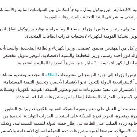
ية الاقتصادية: البروتوكول يمثل نموذجاً للتكامل بين السياسات المالية والاستثمار
راتيجي مباشر في البنية التحتية والمشروعات القومية
دبولي، رئيس مجلس الوزراء، مساء اليوم؛ مراسم توقيع بروتوكول اتفاق لتمو
 الشبكة القومية للكهرباء لاستيعاب قدرات الطاقات المتجددة.
اق كل من المهندس محمود عصمت، وزير الكهرباء والطاقة المتجددة، والسيد/أحم
والدكتور أحمد رستم، وزير التخطيط والتنمية الاقتصادية، لتوفير تمويل مخصص
يار جنيه تعزيزاً لقدراتها المالية والتشغيلية.
رئيس الوزراء إلى جهود التوسع فى مشروعات
الطاقة
المتجددة، وتعظيم مساهمات
اً لاستراتيجية الدولة للتحول نحو الاقتصاد الأخضر، وتحقيق التنمية المستدامة،
 الاستمرار فى تنفيذ مشروعات تدعيم وتطوير الشبكة القومية للكهرباء وشبكات
ريغ، لاستيعاب القدرات المخطط إضافتها من مشروعات الطاقة المتجددة.
عصمت أن العمل على دعم وتقوية الشبكة القومية للكهرباء، وبرامج التطوير
ة ومتغيرة، لتعزيز قدرة الشبكة على استيعاب القدرات التوليدية الجديدة من
ابهة زيادة الطلب على الطاقة فى إطار خطة الدولة للتنمية المستدامة، وكذلك
ات الاستهلاك، موضحا أهمية مشروعات دعم الشبكة لضمان الاستدامة والاستمرا