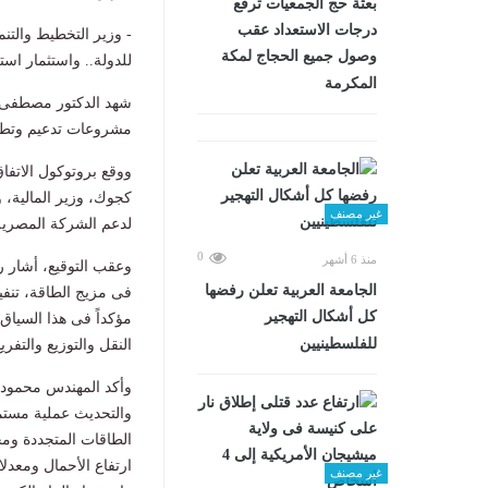
بعثة حج الجمعيات ترفع
درجات الاستعداد عقب
- وزير التخطيط والتنم
وصول جميع الحجاج لمكة
للدولة.. واستثمار است
المكرمة
شهد الدكتور مصطفى م
مشروعات تدعيم وتطوير
ووقع بروتوكول الاتف
كجوك، وزير المالية، 
غير مصنف
لدعم الشركة المصرية لنقل الكهرباء بقيمة ٦٠ مل
0
منذ 6 أشهر
وعقب التوقيع، أشار 
الجامعة العربية تعلن رفضها
فى مزيج الطاقة، تنفيذ
كل أشكال التهجير
مؤكداً فى هذا السياق
للفلسطينيين
النقل والتوزيع والتف
وأكد المهندس محمود 
والتحديث عملية مستمر
الطاقات المتجددة ومج
ارتفاع الأحمال ومعدل
غير مصنف