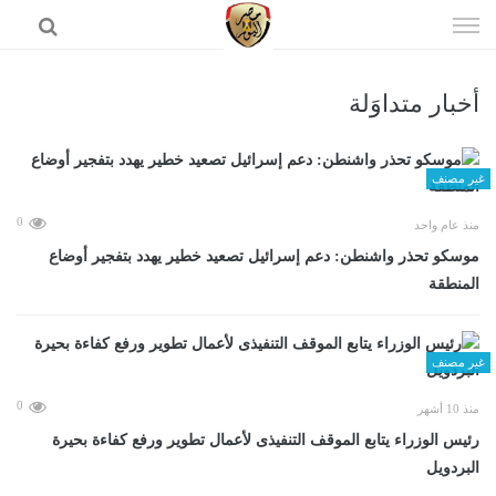
إذهب
الى
المحتوى
أخبار متداوَلة
الرئيسية
غير مصنف
0
منذ عام واحد
موسكو تحذر واشنطن: دعم إسرائيل تصعيد خطير يهدد بتفجير أوضاع
المنطقة
غير مصنف
0
منذ 10 أشهر
رئيس الوزراء يتابع الموقف التنفيذى لأعمال تطوير ورفع كفاءة بحيرة
البردويل