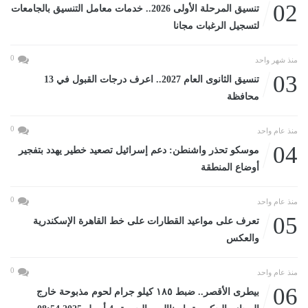
02
تنسيق المرحلة الأولى 2026.. خدمات معامل التنسيق بالجامعات
لتسجيل الرغبات مجانا
0
منذ شهر واحد
03
تنسيق الثانوى العام 2027.. اعرف درجات القبول في 13
محافظة
0
منذ عام واحد
04
موسكو تحذر واشنطن: دعم إسرائيل تصعيد خطير يهدد بتفجير
أوضاع المنطقة
0
منذ عام واحد
05
تعرف على مواعيد القطارات على خط القاهرة الإسكندرية
والعكس
0
منذ عام واحد
06
بيطرى الأقصر.. ضبط ١٨٥ كيلو جرام لحوم مذبوحة خارج