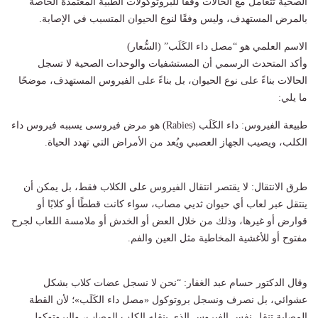
الصحية تتعامل مع الحالات وفقًا للبروتوكولات الطبية المعتمدة الخاصة
بالمرض المستهدف، وليس وفقًا لنوع الحيوان المتسبب في الإصابة.
الاسم العلمي هو “مصل داء الكَلَب” (السُّعار)
وأكد المتحدث الرسمي أن المستشفيات والوحدات الصحية لا تسجل
الحالات بناءً على نوع الحيوان، بل بناءً على الفيروس المستهدف، موضحًا
ما يلي:
طبيعة الفيروس: داء الكَلَب (Rabies) هو مرض فيروسى يسببه فيروس داء
الكلب، ويصيب الجهاز العصبي ويُعد من الأمراض التي تهدد الحياة.
طرق الانتقال: لا يقتصر انتقال الفيروس على الكلاب فقط، بل يمكن أن
ينتقل عبر لعاب أي حيوان ثديي مصاب، سواء كانت قططًا أو كلابًا أو
قوارض أو غيرها، وذلك من خلال العض أو الخدش أو ملامسة اللعاب لجرح
مفتوح أو للأغشية المخاطية مثل العين والفم.
وقال الدكتور حسام عبد الغفار: “نحن لا نسجل عضات كلاب بشكل
عشوائي، بل نصرف ونسجل بروتوكول «مصل داء الكَلَب»؛ لأن القطة
المصابة تنقل نفس الفيروس الذي ينقله الكلب المصاب، والبروتوكول