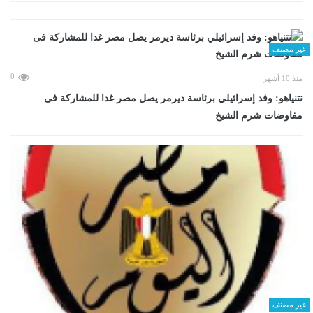
غير مصنف
0
منذ 10 أشهر
نتنياهو: وفد إسرائيلي برئاسة ديرمر يصل مصر غدا للمشاركة فى
مفاوضات شرم الشيخ
غير مصنف