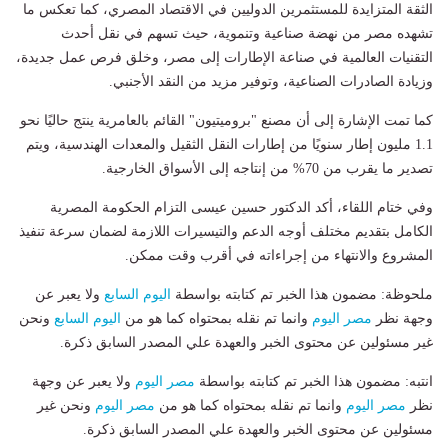
الثقة المتزايدة للمستثمرين الدوليين في الاقتصاد المصري، كما تعكس ما
تشهده مصر من نهضة صناعية وتنموية، حيث تسهم في نقل أحدث
التقنيات العالمية في صناعة الإطارات إلى مصر، وخلق فرص عمل جديدة،
وزيادة الصادرات الصناعية، وتوفير مزيد من النقد الأجنبي.
كما تمت الإشارة إلى أن مصنع "بروميتيون" القائم بالعامرية ينتج حاليًا نحو
1.1 مليون إطار سنويًا من إطارات النقل الثقيل والمعدات الهندسية، ويتم
تصدير ما يقرب من 70% من إنتاجه إلى الأسواق الخارجية.
وفي ختام اللقاء، أكد الدكتور حسين عيسى التزام الحكومة المصرية
الكامل بتقديم مختلف أوجه الدعم والتيسيرات اللازمة لضمان سرعة تنفيذ
المشروع والانتهاء من إجراءاته في أقرب وقت ممكن.
ملحوظة: مضمون هذا الخبر تم كتابته بواسطة
اليوم السابع
ولا يعبر عن
وجهة نظر
مصر اليوم
وانما تم نقله بمحتواه كما هو من
اليوم السابع
ونحن
غير مسئولين عن محتوى الخبر والعهدة علي المصدر السابق ذكرة.
انتبه: مضمون هذا الخبر تم كتابته بواسطة
مصر اليوم
ولا يعبر عن وجهة
نظر
مصر اليوم
وانما تم نقله بمحتواه كما هو من
مصر اليوم
ونحن غير
مسئولين عن محتوى الخبر والعهدة علي المصدر السابق ذكرة.