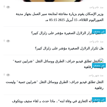
0
منذ عام واحد
وزير الإسكان يقوم بزيارة مفاجئة لمتابعة سير العمل بجهاز مدينة
العبوراليوم الثلاثاء، 15 أبريل 2025 05:15 مـ
غير مصنف
0
منذ عام واحد
هل تكرار الزلازل الصغيرة مؤشر على زلزال كبير؟
غير مصنف
0
منذ شهر واحد
​النقل تطلق فيديو جراف: الطرق ووسائل النقل "شرايين تنمية" وليست
رفاهية
غير مصنف