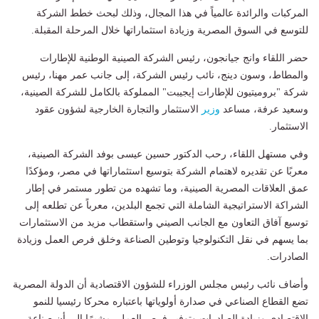
المركبات والرائدة عالمياً في هذا المجال، وذلك لبحث خطط الشركة
للتوسع في السوق المصرية وزيادة استثماراتها خلال المرحلة المقبلة.
حضر اللقاء وانج جيانجون، رئيس الشركة الصينية الوطنية للإطارات
والمطاط، وسون دينج، نائب رئيس الشركة، إلى جانب عمر مهنا، رئيس
شركة "بروميتيون للإطارات إيجيبت" المملوكة بالكامل للشركة الصينية،
وسعيد عرفة، مساعد
وزير
الاستثمار والتجارة الخارجية لشؤون عقود
الاستثمار.
وفي مستهل اللقاء، رحب الدكتور حسين عيسى بوفد الشركة الصينية،
معربًا عن تقديره لاهتمام الشركة بتوسيع استثماراتها في مصر، ومؤكدًا
عمق العلاقات المصرية الصينية، وما تشهده من تطور مستمر في إطار
الشراكة الاستراتيجية الشاملة التي تجمع البلدين، معرباً عن تطلعه إلى
توسيع آفاق التعاون مع الجانب الصيني واستقطاب مزيد من الاستثمارات
بما يسهم في نقل التكنولوجيا وتوطين الصناعة وخلق فرص العمل وزيادة
الصادرات.
وأضاف نائب رئيس مجلس الوزراء للشؤون الاقتصادية أن الدولة المصرية
تضع القطاع الصناعي في صدارة أولوياتها باعتباره محركا رئيسيا للنمو
الاقتصادي وزيادة الصادرات وتوفير فرص العمل، مشيرًا إلى أن صناعة