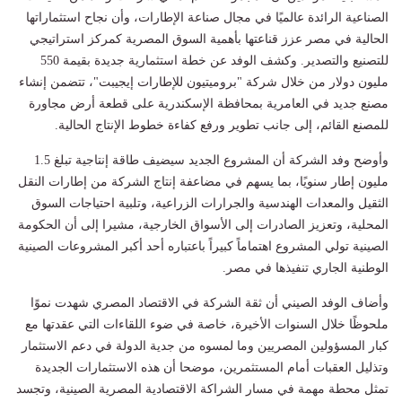
الصناعية الرائدة عالميًا في مجال صناعة الإطارات، وأن نجاح استثماراتها
الحالية في مصر عزز قناعتها بأهمية السوق المصرية كمركز استراتيجي
للتصنيع والتصدير. وكشف الوفد عن خطة استثمارية جديدة بقيمة 550
مليون دولار من خلال شركة "بروميتيون للإطارات إيجيبت"، تتضمن إنشاء
مصنع جديد في العامرية بمحافظة الإسكندرية على قطعة أرض مجاورة
للمصنع القائم، إلى جانب تطوير ورفع كفاءة خطوط الإنتاج الحالية.
وأوضح وفد الشركة أن المشروع الجديد سيضيف طاقة إنتاجية تبلغ 1.5
مليون إطار سنويًا، بما يسهم في مضاعفة إنتاج الشركة من إطارات النقل
الثقيل والمعدات الهندسية والجرارات الزراعية، وتلبية احتياجات السوق
المحلية، وتعزيز الصادرات إلى الأسواق الخارجية، مشيرا إلى أن الحكومة
الصينية تولي المشروع اهتماماً كبيراً باعتباره أحد أكبر المشروعات الصينية
الوطنية الجاري تنفيذها في مصر.
وأضاف الوفد الصيني أن ثقة الشركة في الاقتصاد المصري شهدت نموًا
ملحوظًا خلال السنوات الأخيرة، خاصة في ضوء اللقاءات التي عقدتها مع
كبار المسؤولين المصريين وما لمسوه من جدية الدولة في دعم الاستثمار
وتذليل العقبات أمام المستثمرين، موضحا أن هذه الاستثمارات الجديدة
تمثل محطة مهمة في مسار الشراكة الاقتصادية المصرية الصينية، وتجسد