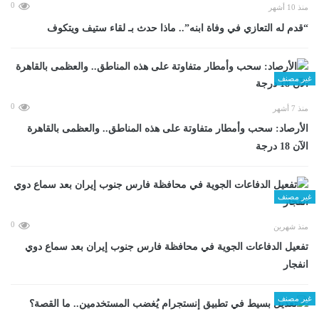
0
منذ 10 أشهر
“قدم له التعازي في وفاة ابنه”.. ماذا حدث بـ لقاء ستيف ويتكوف
غير مصنف
0
منذ 7 أشهر
الأرصاد: سحب وأمطار متفاوتة على هذه المناطق.. والعظمى بالقاهرة
الآن 18 درجة
غير مصنف
0
منذ شهرين
تفعيل الدفاعات الجوية في محافظة فارس جنوب إيران بعد سماع دوي
انفجار
غير مصنف