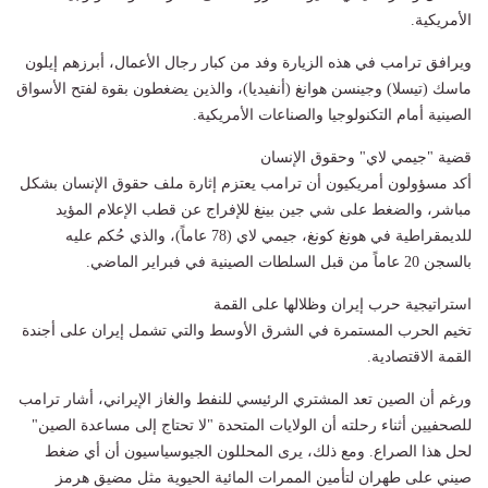
الأمريكية.
ويرافق ترامب في هذه الزيارة وفد من كبار رجال الأعمال، أبرزهم إيلون
ماسك (تيسلا) وجينسن هوانغ (أنفيديا)، والذين يضغطون بقوة لفتح الأسواق
الصينية أمام التكنولوجيا والصناعات الأمريكية.
قضية "جيمي لاي" وحقوق الإنسان
أكد مسؤولون أمريكيون أن ترامب يعتزم إثارة ملف حقوق الإنسان بشكل
مباشر، والضغط على شي جين بينغ للإفراج عن قطب الإعلام المؤيد
للديمقراطية في هونغ كونغ، جيمي لاي (78 عاماً)، والذي حُكم عليه
بالسجن 20 عاماً من قبل السلطات الصينية في فبراير الماضي.
استراتيجية حرب إيران وظلالها على القمة
تخيم الحرب المستمرة في الشرق الأوسط والتي تشمل إيران على أجندة
القمة الاقتصادية.
ورغم أن الصين تعد المشتري الرئيسي للنفط والغاز الإيراني، أشار ترامب
للصحفيين أثناء رحلته أن الولايات المتحدة "لا تحتاج إلى مساعدة الصين"
لحل هذا الصراع. ومع ذلك، يرى المحللون الجيوسياسيون أن أي ضغط
صيني على طهران لتأمين الممرات المائية الحيوية مثل مضيق هرمز