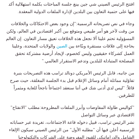
افتتح الرئيس الصيني شي جين بينغ جلسة المباحثات بكلمة استهلالية أكد
فيها على حتمية التعاون بين البلدين لإدارة الملفات الدولية المعقدة.
وجاء في نص تصريحاته الرسمية:"إن وجود بعض الاحتكاكات والخلافات
من وقت لآخر هو أمر طبيعي ومتوقع بين أكبر اقتصادين في العالم، ولكن
المسؤولية تحتم علينا ألا نجعل هذه الخلافات تعيق مسار التعاون. إن العالم
بحاجة إلى علاقات مستقرة وبنّاءة بين
الصين
والولايات المتحدة، وعلينا
العمل كشركاء حقيقيين وليس كخصوم، لإيجاد أرضية مشتركة تحقق
المصلحة المتبادلة للبلدين وتدعم الاستقرار العالمي."
من جانبه، قابل الرئيس الأمريكي دونالد ترامب هذه التصريحات بنبرة
تفاؤلية مماثلة أمام وسائل الإعلام قبل بدء الجلسة المغلقة، حيث صرح
قائلاً: "ليس لدي أدنى شك في أننا سنعقد اجتماعاً ناجحاً للغاية ومثمراً
للطرفين.
"كواليس طاولة المفاوضات وأبرز الملفات المطروحة:مطلب "الانفتاح"
الاقتصادي عبر وسائل التواصل
نشر الرئيس ترامب، قبيل دخوله قاعة الاجتماعات، تغريدة عبر حساباته
الرسمية أعلن فيها أن "مطلبه الأول" من الرئيس الصيني سيكون الإلغاء
الشامل والدراماتيكي للقيود المفروضة على الشركات والتكنولوجيا