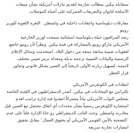
ستقابله بيكين بمطالب صارمة لتقديم تنازلات أمريكية بشأن مبيعات
الأسلحة لتايوان والتعريفات الجمركية على أشباه الموصلات.
مفارقات دبلوماسية وانتقادات داخلية في واشنطن:
الثغرة اللغوية للوزير
روبيو
رصد المراقبون حيلة دبلوماسية استثنائية سمحت لوزير الخارجية
الأمريكي ماركو روبيو بالمشاركة في قمة بيكين. ونظراً لأن روبيو خاضع
لعقوبات صينية سابقة تمنعه من دخول البلاد، استخدمت وسائل الإعلام
الرسمية والبيانات الصينية ترجمة بديلة ومعدلة برمز صيني مختلف
لاسمه، لتسهيل زيارته الأولى تاريخياً إلى الصين بشكل قانوني وتجاوز
قرار الحظر.
انتقادات في الكونغرس الأمريكي
بالتزامن مع المحادثات في بيكين، أصدر الديمقراطيون في اللجنة الخاصة
بمجلس النواب الأمريكي بياناً مشتركاً انتقدوا فيه إدارة ترامب لعدم
استشارة الكونغرس رسمياً بشأن محددات أي اتفاق محتمل مع الصين قبل
مغادرته واشنطن. وحث النائب الديمقراطي رو خانا الإدارة علناً على عدم
"التضحية بالأمن القومي الأمريكي أو بحقوق العمال" مقابل تحقيق
انتصارات تجارية سريعة.