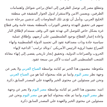
وتتطلع مصر إلى توصل الطرفين إلى اتفاق يراعي شواغل واهتمامات
الطرفين، ويضمن الامن والاستقرار لدول الجوار الشقيقة في منطقة
الخليج العربي، وتأمل أن تؤدى تلك المفاوضات إلى تدشين مرحلة جديدة
تسهم فى تحقيق التهدئة وخفض التوترات بالمنطقة بصفة عامة وفي قطاع
غزة بشكل خاص للتوصل الي تهدئة تقود الي وقف مستدام لإطلاق النار
واعادة إعمار القطاع بوجود الفلسطينيين على أرضهم، وإطلاق عملية
سياسية جادة وذات مصداقية تقود الي تجسيد الدولة الفلسطينية وانهاء
الصراع تنفيذا لرؤية الرئيس الأمريكى "دونالد ترامب" الداعية لإنهاء
الحروب والصراعات الدولية، وتحقيق إنجاز تاريخى يفضى إلى إنهاء معاناة
الشعب الفلسطينى التى امتدت لأكثر من سبعة عقود.
ملحوظة: مضمون هذا الخبر تم كتابته بواسطة
الصباح العربي
ولا يعبر عن
وجهة نظر
مصر اليوم
وانما تم نقله بمحتواه كما هو من
الصباح العربي
ونحن غير مسئولين عن محتوى الخبر والعهدة علي المصدر السابق ذكرة.
انتبه: مضمون هذا الخبر تم كتابته بواسطة
مصر اليوم
ولا يعبر عن وجهة
نظر
مصر اليوم
وانما تم نقله بمحتواه كما هو من
مصر اليوم
ونحن غير
مسئولين عن محتوى الخبر والعهدة علي المصدر السابق ذكرة.