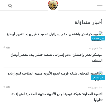
إذهب
الى
المحتوى
أخبار متداوَلة
الرئيسية
غير مصنف
0
منذ عام واحد
موسكو تحذر واشنطن: دعم إسرائيل تصعيد خطير يهدد بتفجير أوضاع
المنطقة
غير مصنف
0
منذ شهر واحد
التنمية المحلية: شبكة قومية لجمع الأدوية منتهية الصلاحية لمنع إعادة
تداولها