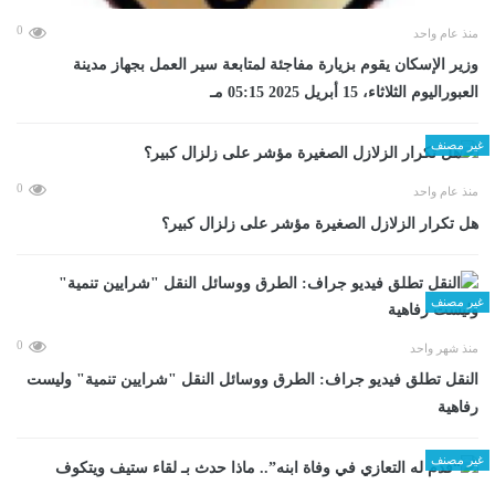
0
منذ عام واحد
وزير الإسكان يقوم بزيارة مفاجئة لمتابعة سير العمل بجهاز مدينة
العبوراليوم الثلاثاء، 15 أبريل 2025 05:15 مـ
غير مصنف
0
منذ عام واحد
هل تكرار الزلازل الصغيرة مؤشر على زلزال كبير؟
غير مصنف
0
منذ شهر واحد
​النقل تطلق فيديو جراف: الطرق ووسائل النقل "شرايين تنمية" وليست
رفاهية
غير مصنف