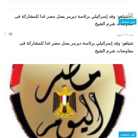
غير مصنف
0
منذ 10 أشهر
نتنياهو: وفد إسرائيلي برئاسة ديرمر يصل مصر غدا للمشاركة فى
مفاوضات شرم الشيخ
غير مصنف