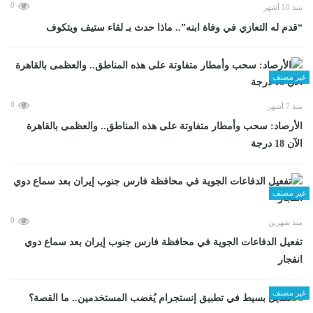
0
منذ 10 أشهر
“قدم له التعازي في وفاة ابنه”.. ماذا حدث بـ لقاء ستيف ويتكوف
غير مصنف
0
منذ 7 أشهر
الأرصاد: سحب وأمطار متفاوتة على هذه المناطق.. والعظمى بالقاهرة
الآن 18 درجة
غير مصنف
0
منذ شهرين
تفعيل الدفاعات الجوية في محافظة فارس جنوب إيران بعد سماع دوي
انفجار
غير مصنف