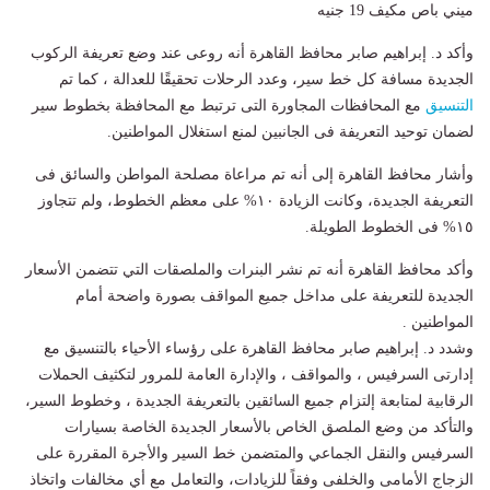
ميني باص مكيف 19 جنيه
وأكد د. إبراهيم صابر محافظ القاهرة أنه روعى عند وضع تعريفة الركوب
الجديدة مسافة كل خط سير، وعدد الرحلات تحقيقًا للعدالة ، كما تم
التنسيق
مع المحافظات المجاورة التى ترتبط مع المحافظة بخطوط سير
لضمان توحيد التعريفة فى الجانبين لمنع استغلال المواطنين.
وأشار محافظ القاهرة إلى أنه تم مراعاة مصلحة المواطن والسائق فى
التعريفة الجديدة، وكانت الزيادة ١٠% على معظم الخطوط، ولم تتجاوز
١٥% فى الخطوط الطويلة.
وأكد محافظ القاهرة أنه تم نشر البنرات والملصقات التي تتضمن الأسعار
الجديدة للتعريفة على مداخل جميع المواقف بصورة واضحة أمام
المواطنين .
وشدد د. إبراهيم صابر محافظ القاهرة على رؤساء الأحياء بالتنسيق مع
إدارتى السرفيس ، والمواقف ، والإدارة العامة للمرور لتكثيف الحملات
الرقابية لمتابعة إلتزام جميع السائقين بالتعريفة الجديدة ، وخطوط السير،
والتأكد من وضع الملصق الخاص بالأسعار الجديدة الخاصة بسيارات
السرفيس والنقل الجماعي والمتضمن خط السير والأجرة المقررة على
الزجاج الأمامى والخلفى وفقاً للزيادات، والتعامل مع أي مخالفات واتخاذ