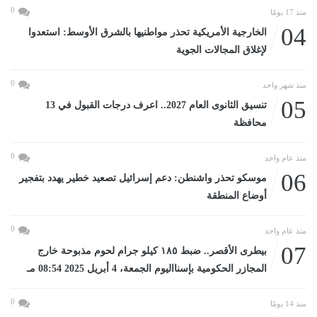
0
منذ 17 يومًا
04
الخارجية الأمريكية تحذر مواطنيها بالشرق الأوسط: استعدوا
لإغلاق المجالات الجوية
0
منذ شهر واحد
05
تنسيق الثانوى العام 2027.. اعرف درجات القبول في 13
محافظة
0
منذ عام واحد
06
موسكو تحذر واشنطن: دعم إسرائيل تصعيد خطير يهدد بتفجير
أوضاع المنطقة
0
منذ عام واحد
07
بيطرى الأقصر.. ضبط ١٨٥ كيلو جرام لحوم مذبوحة خارج
المجازر الحكومية بإسنااليوم الجمعة، 4 أبريل 2025 08:54 مـ
0
منذ 14 يومًا