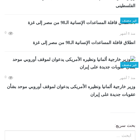
الفلسطينى
غير مصنف
0
منذ 8 أشهر
انطلاق قافلة المساعدات الإنسانية الـ98 من مصر إلى غزة
غير مصنف
0
منذ 7 أشهر
وزير خارجية ألمانيا ونظيره الأمريكى يدعوان لموقف أوروبي موحد بشأن
عقوبات جديدة على إيران
بحث سريع: