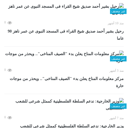
غير مصنف
0
منذ 10 أشهر
رحيل بشير أحمد صديق شيخ القراء فى المسجد النبوى عن عمر ناهز 90
عاما
غير مصنف
0
منذ 3 أشهر
مركز معلومات المناخ يعلن بدء "الصيف المناخى".. ويحذر من موجات
حارة
غير مصنف
0
منذ 7 أشهر
وزير الخارجية: ندعم السلطة الفلسطينية كممثل شرعى للشعب