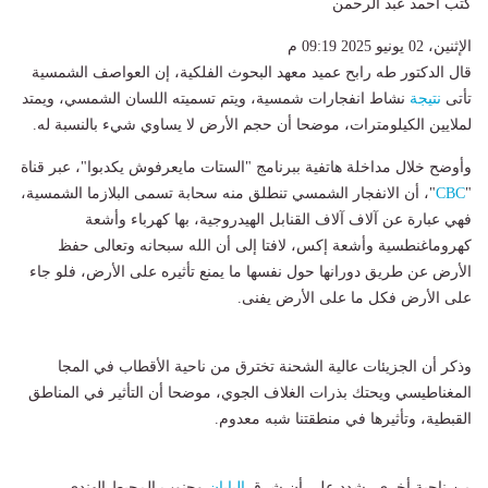
كتب أحمد عبد الرحمن
الإثنين، 02 يونيو 2025 09:19 م
قال الدكتور طه رابح عميد معهد البحوث الفلكية، إن العواصف الشمسية
تأتى
نتيجة
نشاط انفجارات شمسية، ويتم تسميته اللسان الشمسي، ويمتد
لملايين الكيلومترات، موضحا أن حجم الأرض لا يساوي شيء بالنسبة له.
وأوضح خلال مداخلة هاتفية ببرنامج "الستات مايعرفوش يكدبوا"، عبر قناة
"
CBC
"، أن الانفجار الشمسي تنطلق منه سحابة تسمى البلازما الشمسية،
فهي عبارة عن آلاف آلاف القنابل الهيدروجية، بها كهرباء وأشعة
كهروماغنطسية وأشعة إكس، لافتا إلى أن الله سبحانه وتعالى حفظ
الأرض عن طريق دورانها حول نفسها ما يمنع تأثيره على الأرض، فلو جاء
على الأرض فكل ما على الأرض يفنى.
وذكر أن الجزيئات عالية الشحنة تخترق من ناحية الأقطاب في المجا
المغناطيسي ويحتك بذرات الغلاف الجوي، موضحا أن التأثير في المناطق
القبطية، وتأثيرها في منطقتنا شبه معدوم.
من ناحية أخرى، شدد على أن شرق
اليابان
وجنوب المحيط الهندي