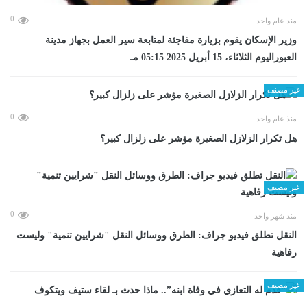
0
منذ عام واحد
وزير الإسكان يقوم بزيارة مفاجئة لمتابعة سير العمل بجهاز مدينة
العبوراليوم الثلاثاء، 15 أبريل 2025 05:15 مـ
غير مصنف
0
منذ عام واحد
هل تكرار الزلازل الصغيرة مؤشر على زلزال كبير؟
غير مصنف
0
منذ شهر واحد
​النقل تطلق فيديو جراف: الطرق ووسائل النقل "شرايين تنمية" وليست
رفاهية
غير مصنف