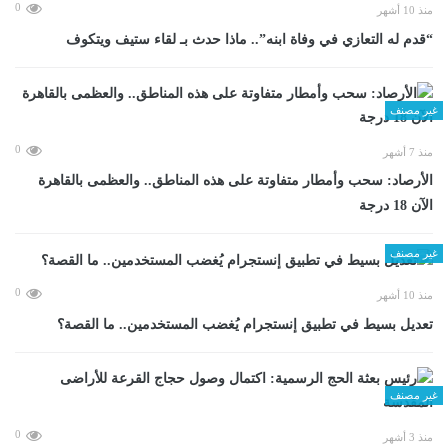
0
منذ 10 أشهر
“قدم له التعازي في وفاة ابنه”.. ماذا حدث بـ لقاء ستيف ويتكوف
غير مصنف
0
منذ 7 أشهر
الأرصاد: سحب وأمطار متفاوتة على هذه المناطق.. والعظمى بالقاهرة
الآن 18 درجة
غير مصنف
0
منذ 10 أشهر
تعديل بسيط في تطبيق إنستجرام يُغضب المستخدمين.. ما القصة؟
غير مصنف
0
منذ 3 أشهر