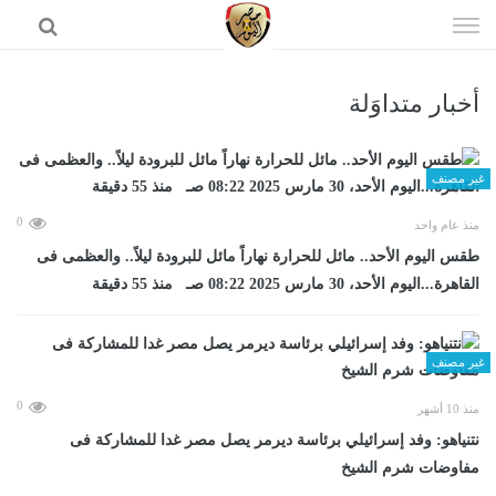
إذهب
الى
المحتوى
أخبار متداوَلة
الرئيسية
غير مصنف
0
منذ عام واحد
طقس اليوم الأحد.. مائل للحرارة نهاراً مائل للبرودة ليلاً.. والعظمى فى
القاهرة...اليوم الأحد، 30 مارس 2025 08:22 صـ منذ 55 دقيقة
غير مصنف
0
منذ 10 أشهر
نتنياهو: وفد إسرائيلي برئاسة ديرمر يصل مصر غدا للمشاركة فى
مفاوضات شرم الشيخ